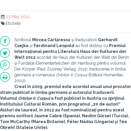
23 May 2012
Etichete
Scriitorul
Mircea Cărtărescu
și traducătorii
Gerhardt
Csejka
și
Ferdinand Leopold
au fost distinși cu
Premiul
Internațional pentru Literatură Haus der Kulturen der
Welt 2012
acordat de Haus der Kulturen der Welt din Berlin
și Fundația Elementarteilchen din Hamburg pentru volumul
Der Körper (Paul Zsolnay Verlag, 2011), traducerea în limba
germană a romanului
Orbitor II. Corpul
(Editura Humanitas,
2002).
Creat în 2009, premiul este acordat anual unui prozator
străin publicat în limba germană și autorului traducerii.
Volumul
Orbitor II. Corpul
a fost publicat în Austria cu sprijinul
Institutului Cultural Român, prin programul
„20 de autori“
Alături de laureat, în 2012 au fost nominalizați pentru acest
premiu scriitorii
Jaume Cabré
(Spania),
Nedim Gürsel
(Turcia),
Tom McCarthy
(Marea Britanie),
Péter Nádas
(Ungaria) și
Téa
Obreht
(Statele Unite).