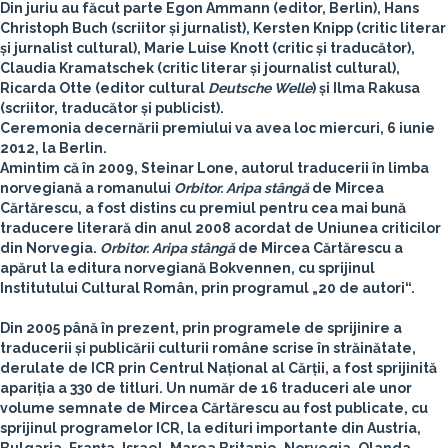
Din juriu au făcut parte
Egon Ammann
(editor, Berlin),
Hans
Christoph Buch
(scriitor și jurnalist),
Kersten Knipp
(critic literar
și jurnalist cultural),
Marie Luise Knott
(critic și traducător),
Claudia Kramatschek
(critic literar și journalist cultural),
Ricarda Otte
(editor cultural
Deutsche Welle
) și
Ilma Rakusa
(scriitor, traducător și publicist).
Ceremonia decernării premiului va avea loc miercuri,
6 iunie
2012
, la
Berlin
.
Amintim că în 2009,
Steinar Lone
, autorul traducerii în limba
norvegiană a romanului
Orbitor. Aripa stângă
de
Mircea
Cărtărescu
, a fost distins cu premiul pentru cea mai bună
traducere literară din anul 2008 acordat de Uniunea criticilor
din Norvegia.
Orbitor. Aripa stângă
de Mircea Cărtărescu a
apărut la editura norvegiană Bokvennen, cu sprijinul
Institutului Cultural Român, prin programul „20 de autori“.
Din 2005 până în prezent, prin programele de sprijinire a
traducerii și publicării culturii române scrise în străinătate,
derulate de ICR prin Centrul Național al Cărții, a fost sprijinită
apariția a 330 de titluri. Un număr de 16 traduceri ale unor
volume semnate de Mircea Cărtărescu au fost publicate, cu
sprijinul programelor ICR, la edituri importante din Austria,