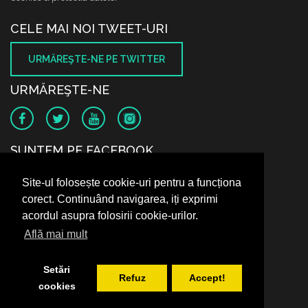
CELE MAI NOI TWEET-URI
URMĂREŞTE-NE PE TWITTER
URMĂREŞTE-NE
SUNTEM PE FACEBOOK
Site-ul folosește cookie-uri pentru a funcționa
corect. Continuând navigarea, iți exprimi
acordul asupra folosirii cookie-urilor.
Află mai mult
Setări
Refuz
Accept!
cookies