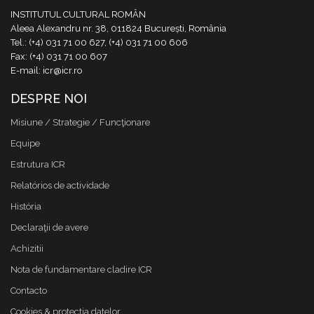
INSTITUTUL CULTURAL ROMÂN
Aleea Alexandru nr. 38, 011824 București, România
Tel.: (+4) 031 71 00 627, (+4) 031 71 00 606
Fax: (+4) 031 71 00 607
E-mail: icr@icr.ro
DESPRE NOI
Misiune / Strategie / Funcţionare
Equipe
Estrutura ICR
Relatórios de actividade
História
Declaraţii de avere
Achizitii
Nota de fundamentare cladire ICR
Contacto
Cookies & protectia datelor