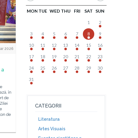
MON
TUE
WED
THU
FRI
SAT
SUN
1
2
3
4
5
6
7
8
9
10
11
12
13
14
15
16
ar 2026
17
18
19
20
21
22
23
24
25
26
27
28
29
30
 a
31
ie
ază, în
rt de
Zilei
CATEGORII
de
ton de
Literatura
Artes Visuais