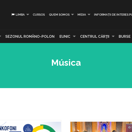
LIMBA
CURSOS
QUEM SOMOS
MÍDIA
INFORMAȚII DE INTERES P
SEZONUL ROMÂNO-POLON
EUNIC
CENTRUL CĂRŢII
BURSE
Música