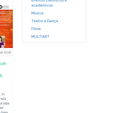
Eventos científicos e
académicos
Música
Teatro e Dança
Filme
MULTIART
ar 2026
outh
6,
 în
nală
ociația
bil
 treia