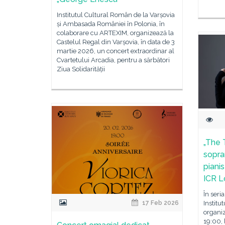
Institutul Cultural Român de la Varșovia
și Ambasada României în Polonia, în
colaborare cu ARTEXIM, organizează la
Castelul Regal din Varșovia, în data de 3
martie 2026, un concert extraordinar al
Cvartetului Arcadia, pentru a sărbători
Ziua Solidarității
„The 
sopra
pianis
ICR L
În seri
Institu
17 Feb 2026
organiz
19:00, 