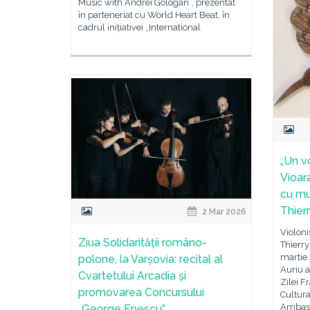
Music with Andrei Gologan“, prezentat
în parteneriat cu World Heart Beat, în
cadrul inițiativei „International
„Un vo
Vioar
cu muz
Thierr
2 Mar 2026
Violoni
Ziua Solidarității româno-
Thierry
martie 
polone, la Varșovia: recital al
Auriu a
Cvartetului Arcadia și
Zilei Fr
promovarea Concursului
Cultura
Ambasa
„George Enescu”