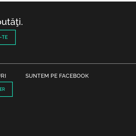
utăţi.
-TE
RI
SUNTEM PE FACEBOOK
ER