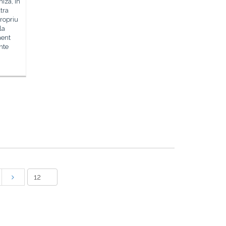
iza, în
tra
ropriu
la
ment
nte