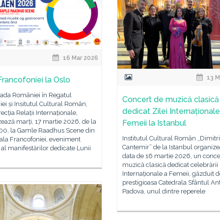
16 Mar 2026
13 M
Francofoniei la Oslo
da României în Regatul
Concert de muzică clasică
ei și Insitutul Cultural Român,
dedicat Zilei Internaționale
recția Relații Internaționale,
ează marți, 17 martie 2026, de la
Femeii la Istanbul
:00, la Gamle Raadhus Scene din
Institutul Cultural Român „Dimitr
ala Francofoniei, eveniment
Cantemir” de la Istanbul organize
 al manifestărilor dedicate Lunii
data de 16 martie 2026, un conce
muzică clasică dedicat celebrării 
Internaționale a Femeii, găzduit 
prestigioasa Catedrala Sfântul An
Padova, unul dintre reperele