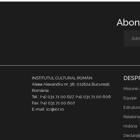
Abone
DESP
INSTITUTUL CULTURAL ROMÂN
Aleea Alexandru nr. 38, 011824 București,
Misiune 
România
Tel.: (+4) 031 71 00 627, (+4) 031 71 00 606
Equipe
Fax: (+4) 031 71 00 607
Estrutur
E-mail: icr@icr.ro
Relatório
História
Declaraţi