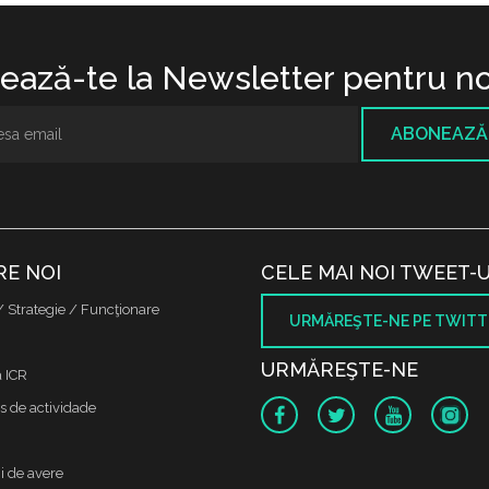
ază-te la Newsletter pentru no
ABONEAZĂ
RE NOI
CELE MAI NOI TWEET-U
/ Strategie / Funcţionare
URMĂREŞTE-NE PE TWITT
URMĂREŞTE-NE
a ICR
s de actividade
i de avere