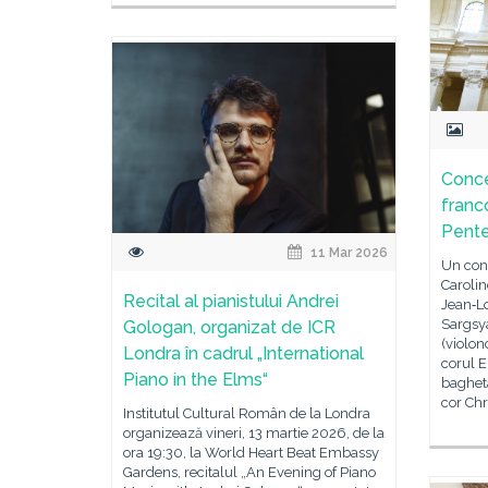
Conce
franc
Pente
11 Mar 2026
Un conc
Caroli
Recital al pianistului Andrei
Jean‑Lo
Sargsy
Gologan, organizat de ICR
(violon
Londra în cadrul „International
corul 
Piano in the Elms“
bagheta
cor Chr
Institutul Cultural Român de la Londra
organizează vineri, 13 martie 2026, de la
ora 19:30, la World Heart Beat Embassy
Gardens, recitalul „An Evening of Piano