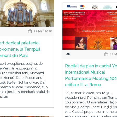
11 Mar 2026
rt dedicat prieteniei
o‑române, la Templul
11 M
mont din Paris
ert excepțional susținut de
Recital de pian în cadrul Y
ne Meng (mezzosoprană),
International Musical
uis Serre (bariton), Artavazd
an (tenor), Dorel Fodoreanu
Performance Meeting 202
cel), Steffen Schlandt (orgă) și
ediția a III-a, Roma
Ensemble Vocal Crescendo, sub
 dirijorului și conducătorului de
Joi, 12 martie 2026, ora 18:30,
istian
Accademia di Romania din Roma,
colaborare cu Universitatea Națio
de Arte „George Enescu” Iași și As
Arta Clasică propune un memora
recital de pian în cadrul celei de-a