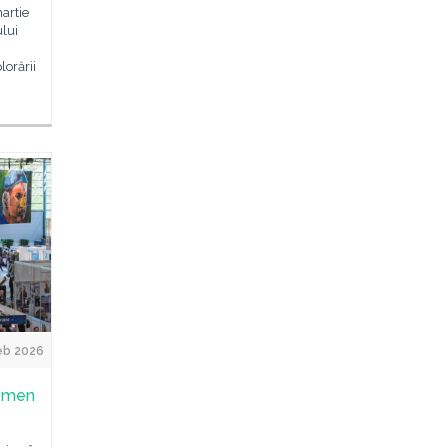
artie
ului
orării
eb 2026
remen