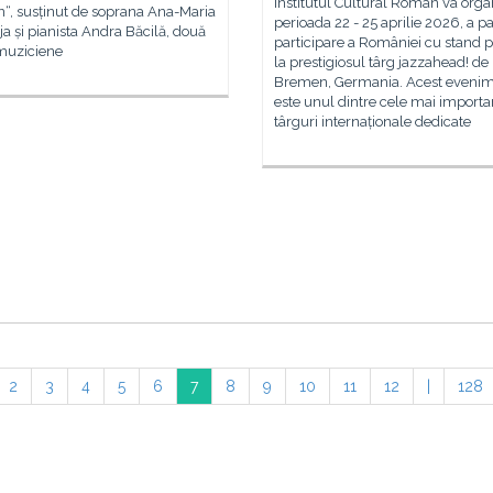
Institutul Cultural Român va organ
, susținut de soprana Ana-Maria
perioada 22 - 25 aprilie 2026, a pa
a și pianista Andra Băcilă, două
participare a României cu stand p
 muziciene
la prestigiosul târg jazzahead! de 
Bremen, Germania. Acest eveni
este unul dintre cele mai importa
târguri internaționale dedicate
2
3
4
5
6
7
8
9
10
11
12
|
128