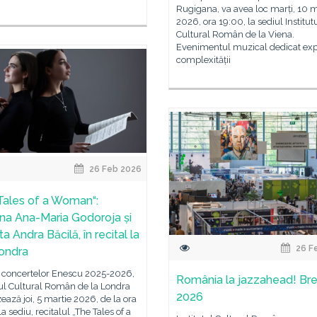
Rugigana, va avea loc marți, 10 m
2026, ora 19:00, la sediul Institut
Cultural Român de la Viena.
Evenimentul muzical dedicat expl
complexității
26 Feb 2026
Tales of a Woman“:
na Ana-Maria Godoroja și
ta Andra Băcilă, în recital la
26 F
ondra
a concertelor Enescu 2025-2026,
România la jazzahead! B
tul Cultural Român de la Londra
2026
ează joi, 5 martie 2026, de la ora
la sediu, recitalul „The Tales of a