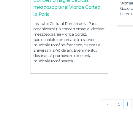
Concert omagial dedicat
Woman“
mezzosopranei Viorica Cortez
Godoroj
tinere
la Paris
Institutul Cultural Român de la Paris
organizează un concert omagial dedicat
mezzosopranei Viorica Cortez,
personalitate remarcabilă a scenei
muzicale româno-franceze, cu ocazia
aniversării a 90 de ani. Evenimentul
destinat să promoveze excelența
muzicală românească
1
|