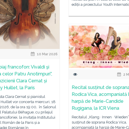
ediții a proiectului Youth Internati
10 Mar 2026
iaj francofon: Vivaldi şi
a celor Patru Anotimpuri”,
2 M
icienii Clara Cernat și
Recital susținut de sopran
y Huillet, la Paris
Rodica Vica, acompaniată 
sta Clara Cernat și pianistul
harpă de Marie-Candide
 Huillet vor concerta miercuri, 18
2026, de la ora 19:00, în Salonul
Rugigana, la ICR Viena
l Palatului Béhague, cu prilejul
Recitalul „Klang · Innen · Wieden”
ancofoniei, la invitația Institutului
susținut de soprana Rodica Vica,
l Român de la Paris și a
acompaniată la harpă de Marie-
dei României în