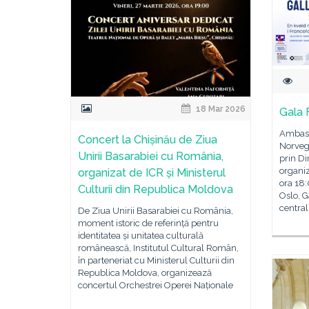
18 Mar 2026
Gala 
Ambasa
Concert la Chișinău de Ziua
Norvegi
Unirii Basarabiei cu România,
prin Di
organiz
organizat de ICR și Ministerul
ora 18
Culturii din Republica Moldova
Oslo, G
central
De Ziua Unirii Basarabiei cu România,
moment istoric de referință pentru
identitatea și unitatea culturală
românească, Institutul Cultural Român,
în parteneriat cu Ministerul Culturii din
Republica Moldova, organizează
concertul Orchestrei Operei Naționale