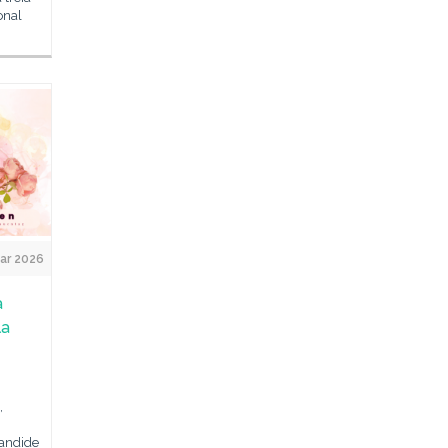
onal
ar 2026
a
la
,
Candide