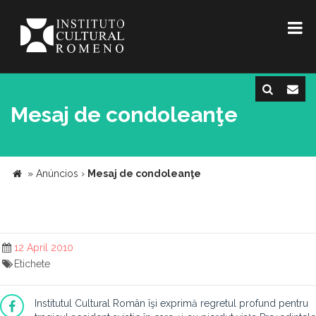
Mesaj de condoleanţe
»
Anúncios
›
Mesaj de condoleanţe
12 April 2010
Etichete
Institutul Cultural Român îşi exprimă regretul profund pentru