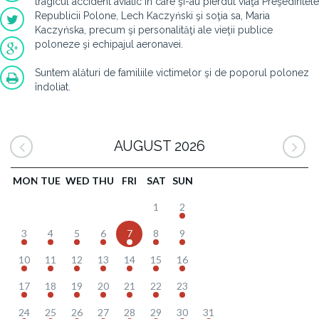
tragicul accident aviatic în care şi-au pierdut viaţa Preşedintele
Republicii Polone, Lech Kaczyński şi soţia sa, Maria
Kaczyńska, precum şi personalităţi ale vieţii publice
poloneze şi echipajul aeronavei.
Suntem alături de familiile victimelor şi de poporul polonez
îndoliat.
AUGUST 2026
MON
TUE
WED
THU
FRI
SAT
SUN
1
2
3
4
5
6
7
8
9
10
11
12
13
14
15
16
17
18
19
20
21
22
23
24
25
26
27
28
29
30
31