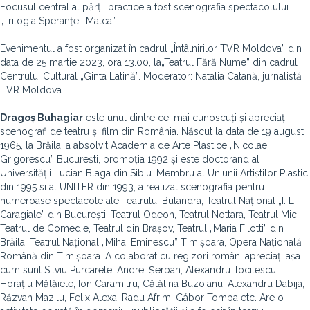
Focusul central al părții practice a fost scenografia spectacolului
„Trilogia Speranței. Matca”.
Evenimentul a fost organizat în cadrul „Întâlnirilor TVR Moldova” din
data de 25 martie 2023, ora 13.00, la„Teatrul Fără Nume” din cadrul
Centrului Cultural „Ginta Latină”. Moderator: Natalia Catană, jurnalistă
TVR Moldova.
Dragoș Buhagiar
este unul dintre cei mai cunoscuți și apreciați
scenografi de teatru și film din România. Născut la data de 19 august
1965, la Brăila, a absolvit Academia de Arte Plastice „Nicolae
Grigorescu” București, promoția 1992 și este doctorand al
Universității Lucian Blaga din Sibiu. Membru al Uniunii Artiștilor Plastici
din 1995 si al UNITER din 1993, a realizat scenografia pentru
numeroase spectacole ale Teatrului Bulandra, Teatrul Național „I. L.
Caragiale” din București, Teatrul Odeon, Teatrul Nottara, Teatrul Mic,
Teatrul de Comedie, Teatrul din Brașov, Teatrul „Maria Filotti” din
Brăila, Teatrul Național „Mihai Eminescu” Timișoara, Opera Națională
Română din Timișoara. A colaborat cu regizori români apreciați așa
cum sunt Silviu Purcarete, Andrei Șerban, Alexandru Tocilescu,
Horațiu Mălăiele, Ion Caramitru, Cătălina Buzoianu, Alexandru Dabija,
Răzvan Mazilu, Felix Alexa, Radu Afrim, Gábor Tompa etc. Are o