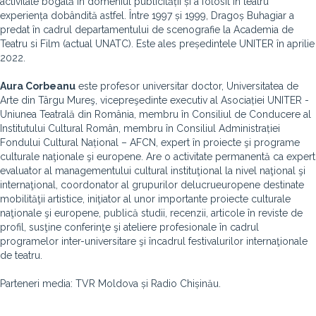
activitate bogată în domeniul publicității și a folosit în teatru
experiența dobândită astfel. Între 1997 și 1999, Dragoș Buhagiar a
predat în cadrul departamentului de scenografie la Academia de
Teatru si Film (actual UNATC). Este ales președintele UNITER în aprilie
2022.
Aura Corbeanu
este profesor universitar doctor, Universitatea de
Arte din Târgu Mureş, vicepreşedinte executiv al Asociației UNITER -
Uniunea Teatrală din România, membru în Consiliul de Conducere al
Institutului Cultural Român, membru în Consiliul Administrației
Fondului Cultural Național – AFCN, expert în proiecte şi programe
culturale naţionale şi europene. Are o activitate permanentă ca expert
evaluator al managementului cultural instituţional la nivel naţional şi
internaţional, coordonator al grupurilor delucrueuropene destinate
mobilităţii artistice, iniţiator al unor importante proiecte culturale
naţionale şi europene, publică studii, recenzii, articole în reviste de
profil, susţine conferinţe şi ateliere profesionale în cadrul
programelor inter-universitare şi încadrul festivalurilor internaţionale
de teatru.
Parteneri media: TVR Moldova și Radio Chișinău.