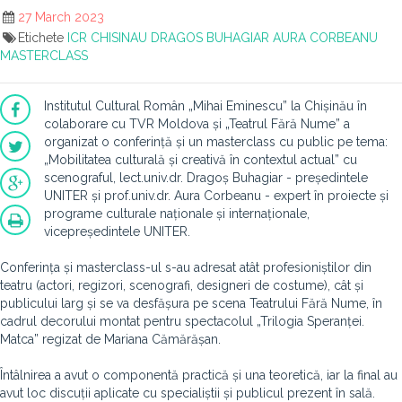
27 March 2023
Etichete
ICR
CHISINAU
DRAGOS BUHAGIAR
AURA CORBEANU
MASTERCLASS
Institutul Cultural Român „Mihai Eminescu” la Chișinău în
colaborare cu TVR Moldova și „Teatrul Fără Nume” a
organizat o conferință și un masterclass cu public pe tema:
„Mobilitatea culturală și creativă în contextul actual” cu
scenograful, lect.univ.dr. Dragoș Buhagiar - președintele
UNITER și prof.univ.dr. Aura Corbeanu - expert în proiecte și
programe culturale naționale și internaționale,
vicepreședintele UNITER.
Conferința și masterclass-ul s-au adresat atât profesioniștilor din
teatru (actori, regizori, scenografi, designeri de costume), cât și
publicului larg și se va desfășura pe scena Teatrului Fără Nume, în
cadrul decorului montat pentru spectacolul „Trilogia Speranței.
Matca” regizat de Mariana Cămărășan.
Întâlnirea a avut o componentă practică și una teoretică, iar la final au
avut loc discuții aplicate cu specialiștii și publicul prezent în sală.