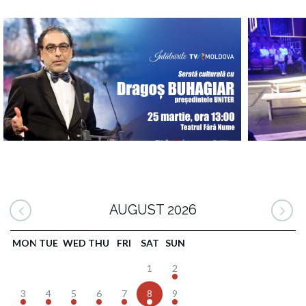
AUGUST 2026
MON
TUE
WED
THU
FRI
SAT
SUN
1
2
3
4
5
6
7
8
9