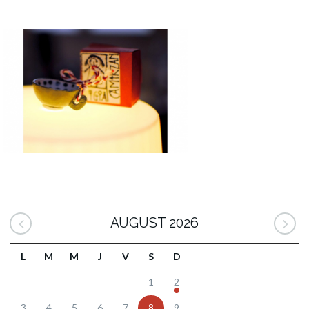
AUGUST 2026
L
M
M
J
V
S
D
1
2
3
4
5
6
7
8
9