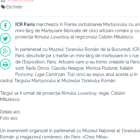
Etichete
ICR Paris
marchează în Franța sărbătoarea Mărțișorului cu un
mini-târg de Mărtișoare fabricate de cinci artizani români și cu
proiecția filmului
Loverboy
al regizorului Cătălin Mitulescu.
În parteneriat cu Muzeul Țăranului Român de la București, ICR
Paris deschide pe 1 martie un mini-târg de mărtișoare în 1 rue
de l’Exposition, Paris. Artizanii care și-au trimis creațiile la Paris
sunt: Radu Dincă, Claudiu Neagoe, Monica Pădureț, Katalin
Pozsony, Ligia Cămîrzan. Toți cinci au expus anul acesta și în
cadrul Târgului Mărțișorului al Muzeului Țăranului Român.
Târgul va fi urmat de proiecția filmului
Loverboy
, regia: Cătălin
Mitulescu.
Detalii aici.
Foto aici.
Un eveniment organizat în parteneriat cu Muzeul Naţional al Ţăranului
Român şi magazinul românesc din Paris «Chez Miha».