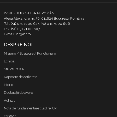
INSTITUTUL CULTURAL ROMÂN
Aleea Alexandru nr. 38, 011824 București, România
Tel.: (+4) 031 71 00 627, (+4) 031 71 00 606
Fax: (+4) 031 71 00 607
E-mail: icr@icr.ro
DESPRE NOI
Misiune / Strategie / Funcţionare
Echipa
Structura ICR
Rapoarte de activitate
Istoric
Declaraţii de avere
Achizitii
Nota de fundamentare cladire ICR
Contact