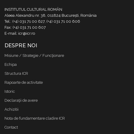
INSTITUTUL CULTURAL ROMÂN
Aleea Alexandru nr. 38, 011824 București, România
Tel.: (+4) 031 71 00 627, (+4) 031 71 00 606
Fax: (+4) 031 71 00 607
E-mail: icr@icr.ro
DESPRE NOI
Misiune / Strategie / Funcţionare
Echipa
Structura ICR
Rapoarte de activitate
Istoric
Declaraţii de avere
Achizitii
Nota de fundamentare cladire ICR
Contact