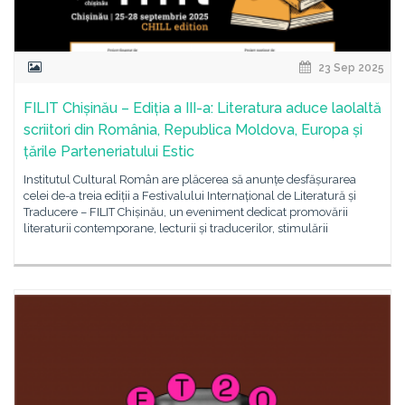
23 Sep 2025
FILIT Chișinău – Ediția a III-a: Literatura aduce laolaltă
scriitori din România, Republica Moldova, Europa și
țările Parteneriatului Estic
Institutul Cultural Român are plăcerea să anunțe desfășurarea
celei de-a treia ediții a Festivalului Internațional de Literatură și
Traducere – FILIT Chișinău, un eveniment dedicat promovării
literaturii contemporane, lecturii și traducerilor, stimulării