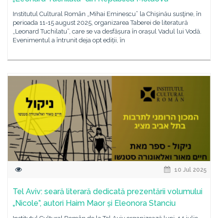
Institutul Cultural Român „Mihai Eminescu” la Chişinău susţine, în
perioada 11-15 august 2025, organizarea Taberei de literatură
„Leonard Tuchilatu”, care se va desfășura în orașul Vadul lui Vodă.
Evenimentul a întrunit deja opt ediții, în
10 Jul 2025
Tel Aviv: seară literară dedicată prezentării volumului
„Nicole”, autori Haim Maor și Eleonora Stanciu