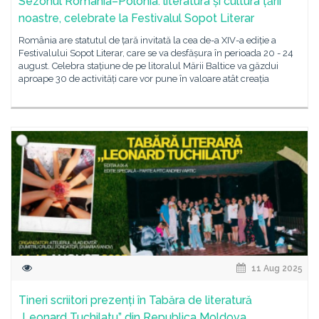
Sezonul România–Polonia: literatura și cultura țării
noastre, celebrate la Festivalul Sopot Literar
România are statutul de țară invitată la cea de-a XIV-a ediție a
Festivalului Sopot Literar, care se va desfășura în perioada 20 - 24
august. Celebra stațiune de pe litoralul Mării Baltice va găzdui
aproape 30 de activități care vor pune în valoare atât creația
11 Aug 2025
Tineri scriitori prezenți în Tabăra de literatură
„Leonard Tuchilatu” din Republica Moldova