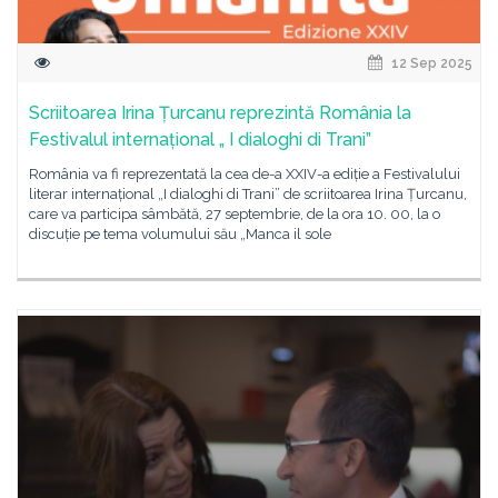
12 Sep 2025
Scriitoarea Irina Țurcanu reprezintă România la
Festivalul internațional „ I dialoghi di Trani”
România va fi reprezentată la cea de-a XXIV-a ediție a Festivalului
literar internațional „I dialoghi di Trani” de scriitoarea Irina Țurcanu,
care va participa sâmbătă, 27 septembrie, de la ora 10. 00, la o
discuție pe tema volumului său „Manca il sole