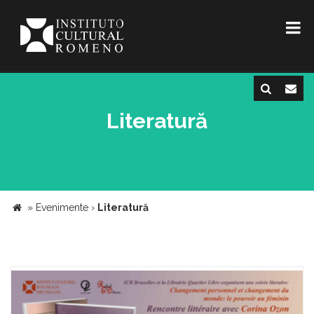
Literatură
»
Evenimente
›
Literatură