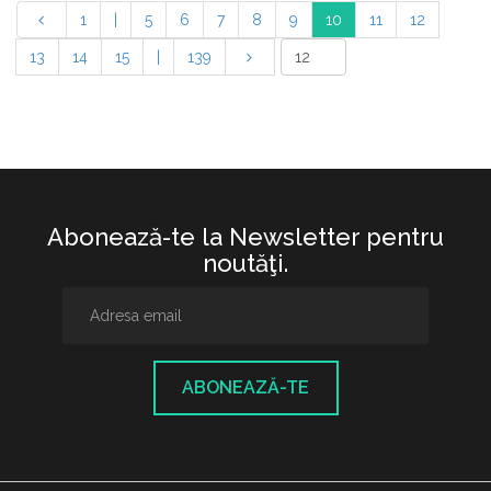
1
|
5
6
7
8
9
10
11
12
13
14
15
|
139
Abonează-te la Newsletter pentru
noutăţi.
ABONEAZĂ-TE