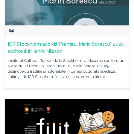
ICR Stockholm acordă Premiul „Marin Sorescu” 2025
scriitorului Henrik Nilsson
Institutul Cultural Român de la Stockholm va decerna scriitorului
și eseistului Henrik Nilsson Premiul „Marin Sorescu” 2025 –
distincție cu tradiție și notorietate în lumea culturală suedeză.
Înfiinţat de ICR Stockholm în 2007, acest premiu literar