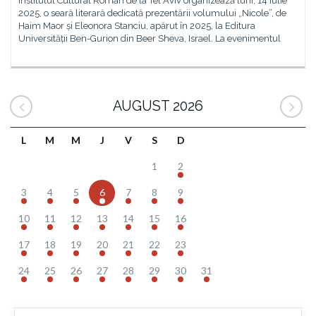
Institutul Cultural Român de la Tel Aviv organizează luni, 14 iulie
2025, o seară literară dedicată prezentării volumului „Nicole”, de
Haim Maor și Eleonora Stanciu, apărut în 2025, la Editura
Universității Ben-Gurion din Beer Sheva, Israel. La evenimentul
AUGUST 2026
L
M
M
J
V
S
D
1
2
3
4
5
6
7
8
9
10
11
12
13
14
15
16
17
18
19
20
21
22
23
24
25
26
27
28
29
30
31