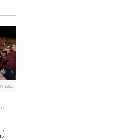
ov 2018
a
te
de
 18