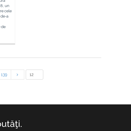
dra
18, un
re cele
 de-a
e de
139
utăţi.