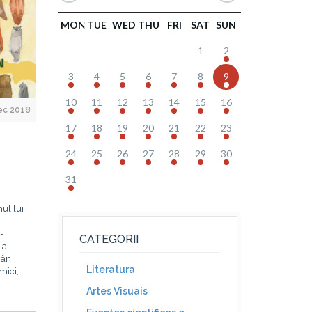
MON
TUE
WED
THU
FRI
SAT
SUN
1
2
3
4
5
6
7
8
9
10
11
12
13
14
15
16
ec 2018
17
18
19
20
21
22
23
24
25
26
27
28
29
30
31
ul lui
-
CATEGORII
-al
mân
Literatura
mici,
Artes Visuais