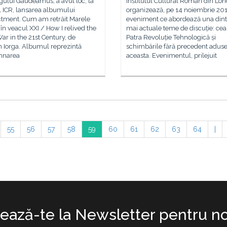
rgului Gaudeamus, a avut loc, la
Institutul Cultural Român din Lon
l ICR, lansarea albumului
organizează, pe 14 noiembrie 20
tment. Cum am retrăit Marele
eveniment ce abordează una dint
în veacul XXI / How I relived the
mai actuale teme de discuție: cea
ar in the 21st Century, de
Patra Revoluție Tehnologică și
 Iorga. Albumul reprezintă
schimbările fără precedent adus
mnarea
aceasta. Evenimentul, prilejuit
55
56
57
58
59
60
61
62
63
64
|
ază-te la Newsletter pentru no