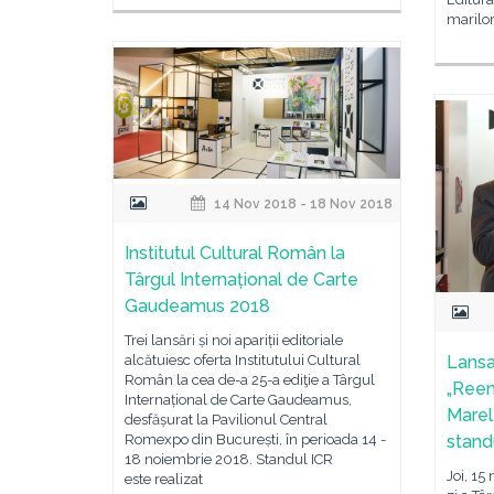
marilor
14 Nov 2018 - 18 Nov 2018
Institutul Cultural Român la
Târgul Internațional de Carte
Gaudeamus 2018
Trei lansări și noi apariții editoriale
alcătuiesc oferta Institutului Cultural
Lansa
Român la cea de-a 25-a ediţie a Târgul
„Reen
Internațional de Carte Gaudeamus,
Marel
desfășurat la Pavilionul Central
Romexpo din București, în perioada 14 -
stand
18 noiembrie 2018. Standul ICR
Joi, 15
este realizat