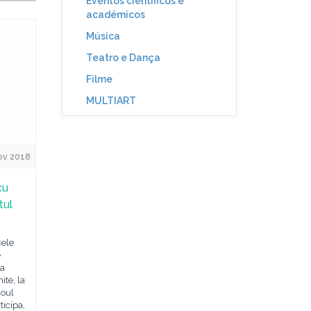
Eventos científicos e
académicos
Música
Teatro e Dança
Filme
MULTIART
ov 2018
cu
tul
cele
e
na
ite, la
noul
ticipa,