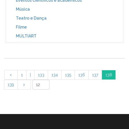
Eventos científicos e académicos
Música
Teatro e Dança
Filme
MULTIART
1
|
133
134
135
136
137
138
139