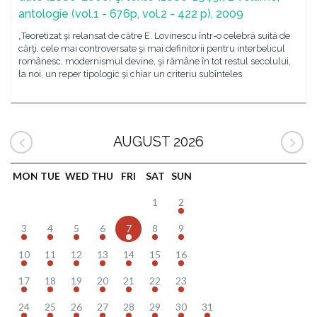
antologie (vol.1 - 676p, vol.2 - 422 p), 2009
„Teoretizat şi relansat de către E. Lovinescu într-o celebră suită de
cărţi, cele mai controversate şi mai definitorii pentru interbelicul
românesc, modernismul devine, şi rămâne în tot restul secolului,
la noi, un reper tipologic şi chiar un criteriu subînteles
AUGUST 2026
MON
TUE
WED
THU
FRI
SAT
SUN
1
2
3
4
5
6
7
8
9
10
11
12
13
14
15
16
17
18
19
20
21
22
23
24
25
26
27
28
29
30
31