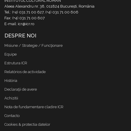
INSTITUTUL CULTURAL ROMÂN
Aleea Alexandru nr. 38, 011824 București, România
Tel.: (+4) 031 71 00 627, (+4) 031 71 00 606
Fax: (+4) 031 71 00 607
E-mail: icr@icr.ro
DESPRE NOI
Misiune / Strategie / Funcţionare
Equipe
Estrutura ICR
Relatórios de actividade
História
Declaraţii de avere
Achizitii
Nota de fundamentare cladire ICR
Contacto
Cookies & protectia datelor