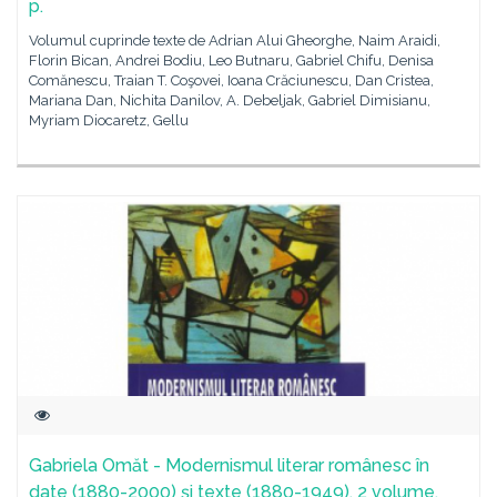
p.
Volumul cuprinde texte de Adrian Alui Gheorghe, Naim Araidi,
Florin Bican, Andrei Bodiu, Leo Butnaru, Gabriel Chifu, Denisa
Comănescu, Traian T. Coşovei, Ioana Crăciunescu, Dan Cristea,
Mariana Dan, Nichita Danilov, A. Debeljak, Gabriel Dimisianu,
Myriam Diocaretz, Gellu
Gabriela Omăt - Modernismul literar românesc în
date (1880-2000) şi texte (1880-1949), 2 volume,