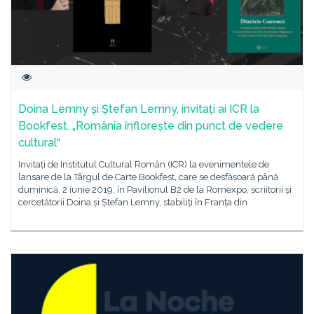
Doina Lemny și Ștefan Lemny, invitați ai ICR la
Bookfest. „România înflorește din punct de vedere
cultural“
Invitați de Institutul Cultural Român (ICR) la evenimentele de
lansare de la Târgul de Carte Bookfest, care se desfășoară până
duminică, 2 iunie 2019, în Pavilionul B2 de la Romexpo, scriitorii și
cercetătorii Doina și Ștefan Lemny, stabiliți în Franța din