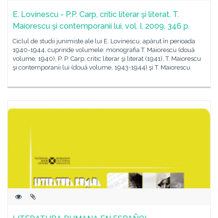
E. Lovinescu - P.P. Carp, critic literar şi literat. T.
Maiorescu şi contemporanii lui, vol. I, 2009, 346 p.
Ciclul de studii junimiste ale lui E. Lovinescu, apărut în perioada
1940-1944, cuprinde volumele: monografia T. Maiorescu (două
volume, 1940), P. P. Carp, critic literar şi literat (1941), T. Maiorescu
şi contemporanii lui (două volume, 1943-1944) şi T. Maiorescu