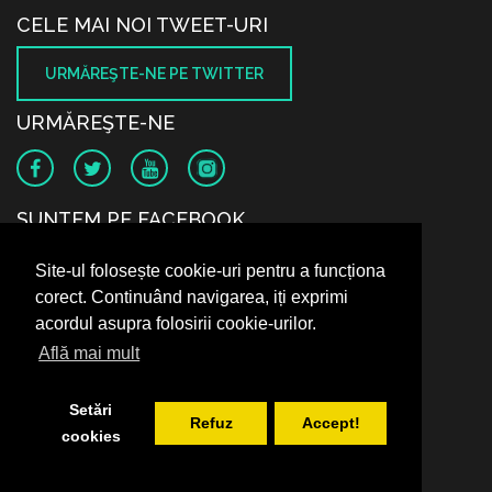
CELE MAI NOI TWEET-URI
URMĂREŞTE-NE PE TWITTER
URMĂREŞTE-NE
SUNTEM PE FACEBOOK
Site-ul folosește cookie-uri pentru a funcționa
corect. Continuând navigarea, iți exprimi
acordul asupra folosirii cookie-urilor.
Află mai mult
Setări
Refuz
Accept!
cookies