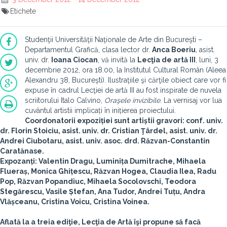
Etichete
Studenţii Universităţii Naţionale de Arte din Bucureşti –
Departamentul Grafică, clasa lector dr.
Anca Boeriu
, asist.
univ. dr.
Ioana Ciocan
, vă invită la
Lecţia de artă III
, luni, 3
decembrie 2012, ora 18.00, la Institutul Cultural Român (Aleea
Alexandru 38, Bucureşti). Ilustraţiile şi cărţile obiect care vor fi
expuse în cadrul Lecţiei de artă III au fost inspirate de nuvela
scriitorului Italo Calvino,
Oraşele invizibile
. La vernisaj vor lua
cuvântul artistii implicați în inițierea proiectului.
Coordonatorii expoziției sunt artiștii gravori: conf. univ.
dr.
Florin Stoiciu
, asist. univ. dr.
Cristian Ţârdel
, asist. univ. dr.
Andrei Ciubotaru
, asist. univ. asoc. drd.
Răzvan-Constantin
Caratănase
.
Expozanți:
Valentin Dragu, Luminița Dumitrache, Mihaela
Flueraș, Monica Ghițescu, Răzvan Hogea, Claudia Ilea, Radu
Pop, Răzvan Popandiuc, Mihaela Socolovschi, Teodora
Stegărescu, Vasile Ștefan, Ana Tudor, Andrei Tuțu, Andra
Vlășceanu, Cristina Voicu, Cristina Voinea.
Aflată la a treia ediţie, Lecţia de Artă îşi propune să facă