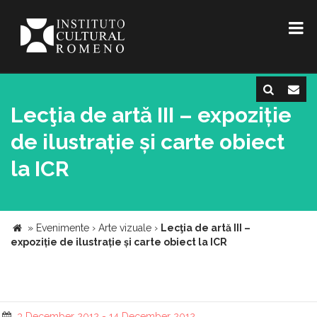
Lecţia de artă III – expoziție
de ilustrație și carte obiect
la ICR
»
Evenimente
›
Arte vizuale
›
Lecţia de artă III –
expoziție de ilustrație și carte obiect la ICR
3 December 2012 - 14 December 2012