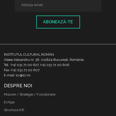
ABONEAZĂ-TE
INSTITUTUL CULTURAL ROMÂN
Aleea Alexandru nr. 38, 011824 București, România
Tel.: (+4) 031 71 00 627, (+4) 031 71 00 606
Fax: (+4) 031 71 00 607
E-mail: icr@icr.ro
DESPRE NOI
Misiune / Strategie / Funcţionare
Echipa
Structura ICR