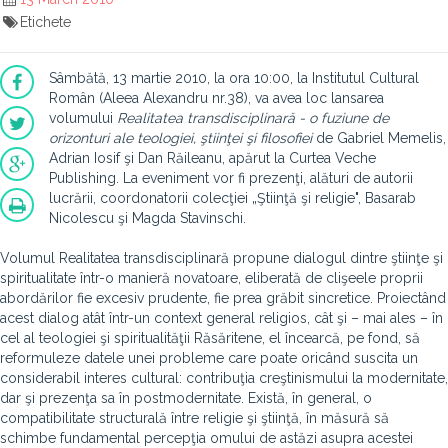
Etichete
Sâmbătă, 13 martie 2010, la ora 10:00, la Institutul Cultural
Român (Aleea Alexandru nr.38), va avea loc lansarea
volumului
Realitatea transdisciplinară - o fuziune de
orizonturi ale teologiei, ştiinţei şi filosofiei
de Gabriel Memelis,
Adrian Iosif şi Dan Răileanu, apărut la Curtea Veche
Publishing. La eveniment vor fi prezenţi, alături de autorii
lucrării, coordonatorii colecţiei „Ştiinţă şi religie", Basarab
Nicolescu şi Magda Stavinschi.
Volumul Realitatea transdisciplinară propune dialogul dintre ştiinţe şi
spiritualitate într-o manieră novatoare, eliberată de clişeele proprii
abordărilor fie excesiv prudente, fie prea grăbit sincretice. Proiectând
acest dialog atât într-un context general religios, cât şi – mai ales – în
cel al teologiei şi spiritualităţii Răsăritene, el încearcă, pe fond, să
reformuleze datele unei probleme care poate oricând suscita un
considerabil interes cultural: contribuţia creştinismului la modernitate,
dar şi prezenţa sa în postmodernitate. Există, în general, o
compatibilitate structurală între religie şi ştiinţă, în măsură să
schimbe fundamental percepţia omului de astăzi asupra acestei