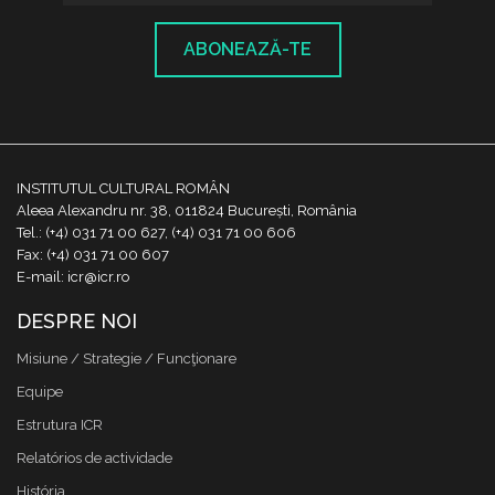
ABONEAZĂ-TE
INSTITUTUL CULTURAL ROMÂN
Aleea Alexandru nr. 38, 011824 București, România
Tel.: (+4) 031 71 00 627, (+4) 031 71 00 606
Fax: (+4) 031 71 00 607
E-mail: icr@icr.ro
DESPRE NOI
Misiune / Strategie / Funcţionare
Equipe
Estrutura ICR
Relatórios de actividade
História