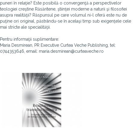
puneri în relaţie? Este posibilă o convergenţă a perspectivelor
teologiei creştine Răsăritene, ştiinţei moderne a naturii şi filosofiei
asupra realităţii? Răspunsul pe care volumul ni-l oferă este nu de
puţine ori original, păstrându-se în acelaşi timp sub exigenţele cele
mai stricte ale specialităţii.
Pentru informaţii suplimentare:
Maria Desmirean, PR Executive Curtea Veche Publishing, tel:
0744353646, email: maria.desmirean@curteaveche.ro