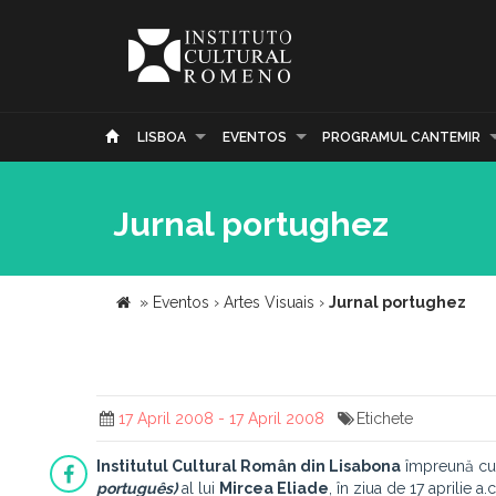
LISBOA
EVENTOS
PROGRAMUL CANTEMIR
Jurnal portughez
»
Eventos
›
Artes Visuais
›
Jurnal portughez
17 April 2008 - 17 April 2008
Etichete
Institutul Cultural Român din Lisabona
împreună c
português)
al lui
Mircea Eliade
, în ziua de 17 aprilie a