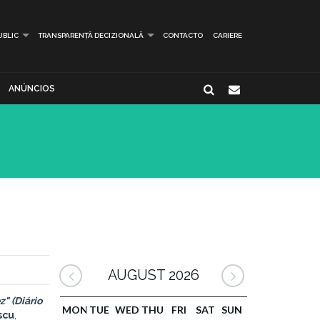
UBLIC
TRANSPARENȚĂ DECIZIONALĂ
CONTACTO
CARIERE
ANÚNCIOS
AUGUST 2026
z" (Diário
MON
TUE
WED
THU
FRI
SAT
SUN
scu
,