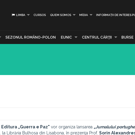
LIMBA
CURSOS
QUEM SOMOS
MÍDIA
INFORMAȚII DE INTERES P
SEZONUL ROMÂNO-POLON
EUNIC
CENTRUL CĂRŢII
BURSE
u
Editura „Guerra e Paz"
vor organiza lansarea
„Jurnalului portughe
.c. la Librăria Bulhosa din Lisabona, în prezenţa Prof.
Sorin Alexandre