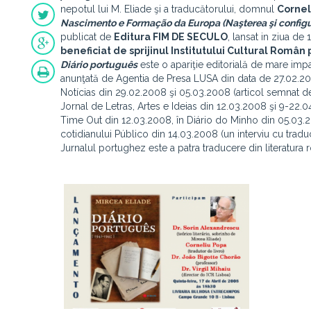
nepotul lui M. Eliade şi a traducătorului, domnul
Cornel
Nascimento e Formação da Europa (Naşterea şi configu
publicat de
Editura FIM DE SECULO
, lansat in ziua de 
beneficiat de sprijinul Institutului Cultural Român
Diário português
este o apariţie editorială de mare impa
anunţată de Agentia de Presa LUSA din data de 27.02.2008
Notícias din 29.02.2008 şi 05.03.2008 (articol semnat de
Jornal de Letras, Artes e Ideias din 12.03.2008 şi 9-22.0
Time Out din 12.03.2008, în Diário do Minho din 05.03.2
cotidianului Público din 14.03.2008 (un interviu cu tradu
Jurnalul portughez este a patra traducere din literatura r