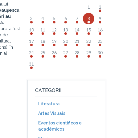
mului
1
2
eauşescu
,
ri au
3
4
5
6
7
8
9
ă.
are: a fost
10
11
12
13
14
15
16
o de
ltural
17
18
19
20
21
22
23
ns), în
24
25
26
27
28
29
30
n al
31
CATEGORII
Literatura
Artes Visuais
Eventos científicos e
académicos