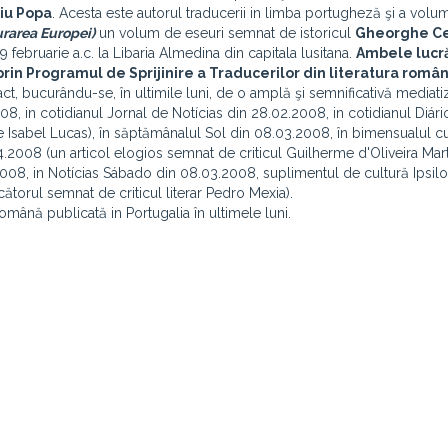
iu Popa
. Acesta este autorul traducerii in limba portugheză şi a volu
rarea Europei)
un volum de eseuri semnat de istoricul
Gheorghe C
19 februarie a.c. la Libaria Almedina din capitala lusitana.
Ambele lucră
 prin Programul de Sprijinire a Traducerilor din literatura român
ct, bucurându-se, în ultimile luni, de o amplă şi semnificativă mediatiz
, in cotidianul Jornal de Notícias din 28.02.2008, in cotidianul Diári
 Isabel Lucas), în săptămânalul Sol din 08.03.2008, în bimensualul cu
4.2008 (un articol elogios semnat de criticul Guilherme d'Oliveira Marti
008, in Notícias Sábado din 08.03.2008, suplimentul de cultură Ipsilo
cătorul semnat de criticul literar Pedro Mexia).
omână publicată in Portugalia în ultimele luni.