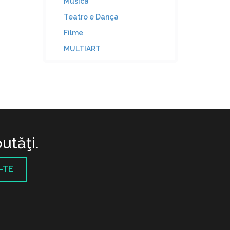
Música
Teatro e Dança
Filme
MULTIART
utăţi.
-TE