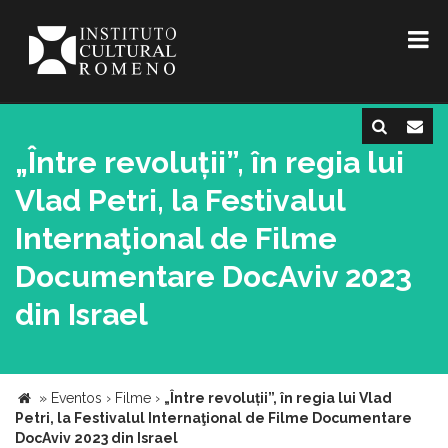
„Între revoluții”, în regia lui
Vlad Petri, la Festivalul
Internaţional de Filme
Documentare DocAviv 2023
din Israel
»
Eventos
›
Filme
›
„Între revoluții”, în regia lui Vlad
Petri, la Festivalul Internaţional de Filme Documentare
DocAviv 2023 din Israel