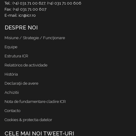
Tel.: (+4) 031 71 00 627, (+4) 031 71 00 606
Fax: (+4) 031 71 00 607
E-mail: icr@icr.ro
DESPRE NOI
Misiune / Strategie / Funcţionare
Equipe
Estrutura ICR
Relatórios de actividade
História
Declaraţii de avere
Achizitii
Nota de fundamentare cladire ICR
Contacto
Cookies & protectia datelor
CELE MAI NOI TWEET-URI