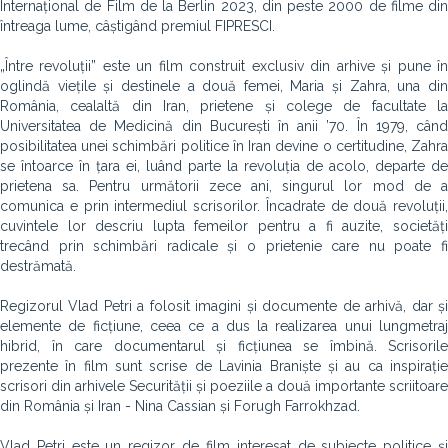
Internațional de Film de la Berlin 2023, din peste 2000 de filme din
întreaga lume, câștigând premiul FIPRESCI.
„Între revoluții” este un film construit exclusiv din arhive și pune în
oglindă viețile și destinele a două femei, Maria și Zahra, una din
România, cealaltă din Iran, prietene și colege de facultate la
Universitatea de Medicină din București în anii ’70. În 1979, când
posibilitatea unei schimbări politice în Iran devine o certitudine, Zahra
se întoarce în țara ei, luând parte la revoluția de acolo, departe de
prietena sa. Pentru următorii zece ani, singurul lor mod de a
comunica e prin intermediul scrisorilor. Încadrate de două revoluții,
cuvintele lor descriu lupta femeilor pentru a fi auzite, societăți
trecând prin schimbări radicale și o prietenie care nu poate fi
destrămată.
Regizorul Vlad Petri a folosit imagini și documente de arhivă, dar și
elemente de ficțiune, ceea ce a dus la realizarea unui lungmetraj
hibrid, în care documentarul și ficțiunea se îmbină. Scrisorile
prezente în film sunt scrise de Lavinia Braniște și au ca inspirație
scrisori din arhivele Securității și poeziile a două importante scriitoare
din România și Iran - Nina Cassian și Forugh Farrokhzad.
Vlad Petri este un regizor de film interesat de subiecte politice și