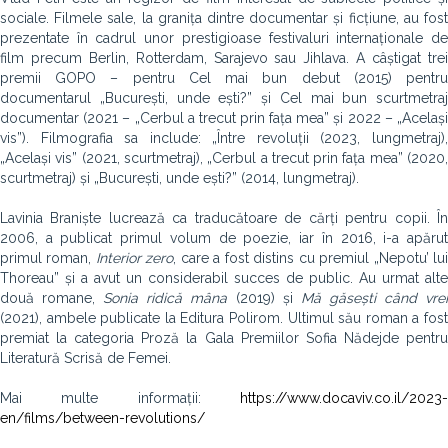
sociale. Filmele sale, la granița dintre documentar și ficțiune, au fost
prezentate în cadrul unor prestigioase festivaluri internaționale de
film precum Berlin, Rotterdam, Sarajevo sau Jihlava. A câștigat trei
premii GOPO – pentru Cel mai bun debut (2015) pentru
documentarul „București, unde ești?” și Cel mai bun scurtmetraj
documentar (2021 – „Cerbul a trecut prin fața mea” și 2022 – „Același
vis”). Filmografia sa include: „Între revoluții (2023, lungmetraj),
„Același vis” (2021, scurtmetraj), „Cerbul a trecut prin fața mea” (2020,
scurtmetraj) și „București, unde ești?” (2014, lungmetraj).
Lavinia Braniște lucrează ca traducătoare de cărți pentru copii. În
2006, a publicat primul volum de poezie, iar în 2016, i-a apărut
primul roman,
Interior zero
, care a fost distins cu premiul „Nepotu’ lu
Thoreau” și a avut un considerabil succes de public. Au urmat alte
două romane,
Sonia ridică mâna
(2019) și
Mă găsești când vre
(2021), ambele publicate la Editura Polirom. Ultimul său roman a fost
premiat la categoria Proză la Gala Premiilor Sofia Nădejde pentru
Literatură Scrisă de Femei.
Mai multe informații:
https://www.docaviv.co.il/2023-
en/films/between-revolutions/