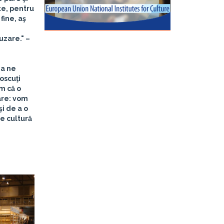
te, pentru
fine, aş
uzare." –
 a ne
noscuţi
m că o
are: vom
i de a o
de cultură