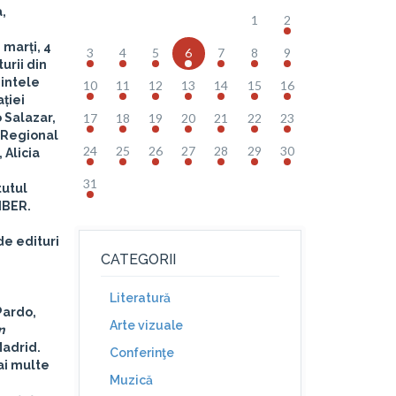
,
1
2
 marți,
4
3
4
5
6
7
8
9
turii din
dintele
10
11
12
13
14
15
16
ției
 Salazar
,
17
18
19
20
21
22
23
 Regional
24
25
26
27
28
29
30
 Alicia
31
tutul
IBER.
de edituri
CATEGORII
Literatură
Pardo
,
Arte vizuale
n
Madrid.
Conferinţe
ai multe
Muzică