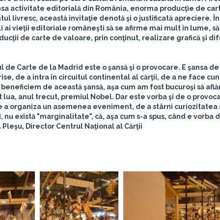
nsa activitate editorială din România, enorma producţie de car
 livresc, această invitaţie denotă şi o justificată apreciere. În 
i ai vieţii editoriale româneşti să se afirme mai mult în lume, să
cţii de carte de valoare, prin conţinut, realizare grafică şi dif
ul de Carte de la Madrid este o şansă şi o provocare. E şansa de
ise, de a intra în circuitul continental al cărţii, de a ne face cu
să beneficiem de această şansă, aşa cum am fost bucuroşi să află
t lua, anul trecut, premiul Nobel. Dar este vorba şi de o provoc
 a organiza un asemenea eveniment, de a stârni curiozitatea ş
, nu există "marginalitate", că, aşa cum s-a spus, când e vorba 
 Pleşu, Director Centrul Naţional al Cărţii