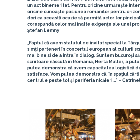
un act binemeritat. Pentru oricine urmăreşte inte
oricine cunoaşte pasiunea românilor pentru orizontul
dori ca această ocazie să permită actorilor pincipal
corespundă celor mai înalte exigenţe ale unei produ
Ştefan Lemny
„Faptul că avem statutul de invitat special la Târg
simţi parteneri în concertul european al culturii scr
mai bine si de a intra în dialog. Suntem bucuroşi 
scriitoare născută în România, Herta Muller, a putu
putea demonstra că avem capacitatea logistică de
satisface. Vom putea demonstra că, în spaţiul cărtii
centrul e peste tot şi periferia nicăieri..."
– Catrinel