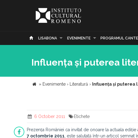
LISABONA
EVENIMENTE
PROGRAMUL CANTE
Influența și puterea lit
»
Evenimente
›
Literatură
›
Influența și puterea
6 October 2011
Etichete
Prezența României ca invitat de onoare la actuala ediție
7 octombrie 2011
, este salutată într-un articol semnat 