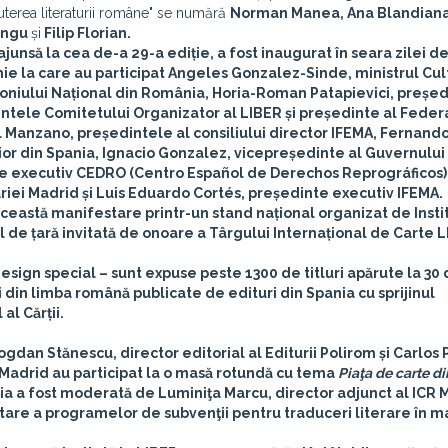
și puterea literaturii române" se numără
Norman Manea, Ana Blandiana
ungu
și
Filip Florian.
unsă la cea de-a 29-a ediție, a fost inaugurat în seara zilei de
nie la care au participat
Angeles Gonzalez-Sinde
, ministrul Cul
imoniului Național din România,
Horia-Roman Patapievici
, preșe
intele Comitetului Organizator al LIBER și președinte al Federa
l Manzano
, președintele al consiliului director IFEMA,
Fernando
ior din Spania,
Ignacio Gonzalez
, vicepreședinte al Guvernului
te executiv CEDRO (Centro Español de Derechos Reprográficos),
riei Madrid și
Luis Eduardo Cortés
, președinte executiv IFEMA.
ceastă manifestare printr-un stand național organizat de Insti
 de țară invitată de onoare a Târgului Internațional de Carte L
sign special – sunt expuse peste 1300 de titluri apărute la 30 
din limba română publicate de edituri din Spania cu sprijinul
al Cărții.
ogdan Stănescu
, director editorial al Editurii Polirom și
Carlos 
in Madrid au participat la o masă rotundă cu tema
Piaţa de carte di
ția a fost moderată de
Luminiţa Marcu
, director adjunct al ICR 
tare a programelor de subvenţii pentru traduceri literare în m