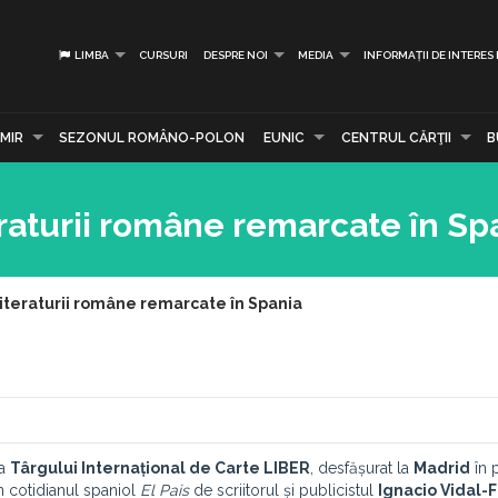
LIMBA
CURSURI
DESPRE NOI
MEDIA
INFORMAȚII DE INTERES
MIR
SEZONUL ROMÂNO-POLON
EUNIC
CENTRUL CĂRŢII
B
eraturii române remarcate în Sp
 literaturii române remarcate în Spania
 a
Târgului Internațional de Carte LIBER
, desfășurat la
Madrid
în 
în cotidianul spaniol
El Pais
de scriitorul și publicistul
Ignacio Vidal-