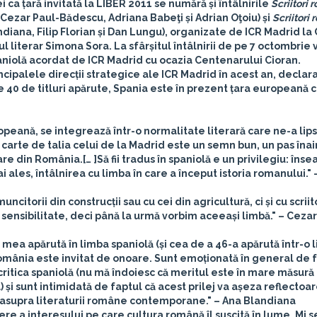
a țară invitată la LIBER 2011 se numără și întâlnirile
Scriitori 
Cezar Paul-Bădescu, Adriana Babeţi și Adrian Oţoiu
) și
Scriitori 
diana, Filip Florian și Dan Lungu
), organizate de ICR Madrid la 
ul literar
Simona Sora
. La sfârșitul întâlnirii de pe 7 octombrie
niolă acordat de ICR Madrid cu ocazia Centenarului Cioran.
cipalele direcții strategice ale ICR Madrid în acest an, declar
te 40 de titluri apărute, Spania este în prezent țara europeană 
opeană, se integrează într-o normalitate literară care ne-a lips
e carte de talia celui de la Madrid este un semn bun, un pas înai
rare din România.[… ]Să fii tradus în spaniolă e un privilegiu: îns
 ales, întâlnirea cu limba în care a început istoria romanului."
ncitorii din construcții sau cu cei din agricultură, ci și cu scriito
 sensibilitate, deci până la urmă vorbim aceeași limbă." –
Cezar
 mea apărută în limba spaniolă (și cea de a 46-a apărută într-o 
România este invitat de onoare. Sunt emoționată în general de f
 critica spaniolă (nu mă îndoiesc că meritul este în mare măsură 
 și sunt intimidată de faptul că acest prilej va așeza reflectoa
 asupra literaturii române contemporane." –
Ana Blandiana
re a interesului pe care cultura română îl suscită în lume. Mi s