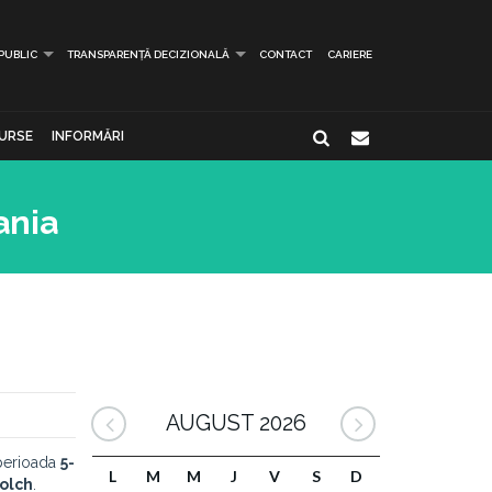
 PUBLIC
TRANSPARENȚĂ DECIZIONALĂ
CONTACT
CARIERE
URSE
INFORMĂRI
ania
AUGUST 2026
perioada
5-
L
M
M
J
V
S
D
Folch
.