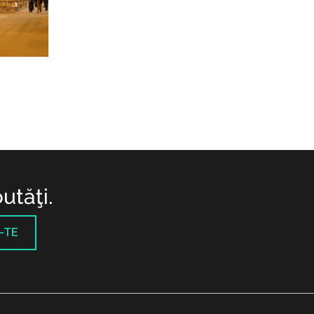
utăţi.
-TE