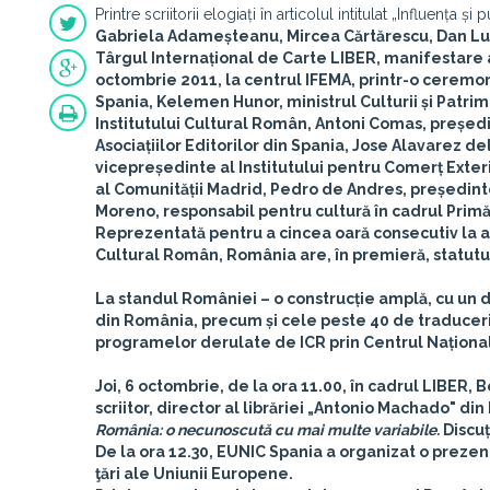
Printre scriitorii elogiați în articolul intitulat „Influența 
Gabriela Adameșteanu, Mircea Cărtărescu, Dan L
Târgul Internațional de Carte LIBER, manifestare aj
octombrie 2011
, la centrul IFEMA, printr-o ceremo
Spania,
Kelemen Hunor
, ministrul Culturii și Patr
Institutului Cultural Român,
Antoni Comas
, președ
Asociațiilor Editorilor din Spania,
Jose Alavarez de
vicepreședinte al Institutului pentru Comerț Exter
al Comunității Madrid,
Pedro de Andres
, președin
Moreno
, responsabil pentru cultură în cadrul Primă
Reprezentată pentru a cincea oară consecutiv la a
Cultural Român, România are, în premieră, statutul
La standul României – o construcție amplă, cu un de
din România, precum și cele peste 40 de traduceri 
programelor derulate de ICR prin Centrul Național 
Joi, 6 octombrie, de la ora 11.00, în cadrul LIBER,
B
scriitor, director al librăriei „Antonio Machado" d
România: o necunoscută cu mai multe variabile.
Discu
De la ora 12.30, EUNIC Spania a organizat o prezen
ţări ale Uniunii Europene.