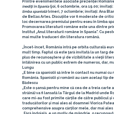
Printre evenimentele asociate prezenței României c
inediţi în Spania
(joi, 6 octombrie, ora 19.00; invitați:
limba spaniolă
(vineri, 7 octombrie; invitați:
Ana Blan
de Bellas Artes. Discuțiile vor fi moderate de critic
loc decernarea premiului pentru eseu în limba spa
Promovarea literaturii române este una dintre prin
Institut „Anul literaturii române în Spania". Cu pes
mai multe traduceri din literatura română.
„Încet-încet, România intră pe orbita culturală eur
mult timp. Faptul că este ţară invitată la un targ d
plus de recunoaştere şi de vizibilitate a vieţii lite
întâlnirea cu un public extrem de numeros, dar, mai
Lungu
„E bine ca spaniolii să intre în contact nu numai cu mu
România. Spaniolii și românii au cam același tip de
Bădescu
„Este o șansă pentru mine că cea de a treia carte a
străină) va fi lansată la Târgul de la Madrid unde 
care mi-au fost primite cărțile de către publicul și
traducătorilor și mai ales al doamnei Viorica Patea)
comprehensive asupra cărților mele, dar mai ales
„Fără îndoială, e un motiv de mândrie, o recunoaşte