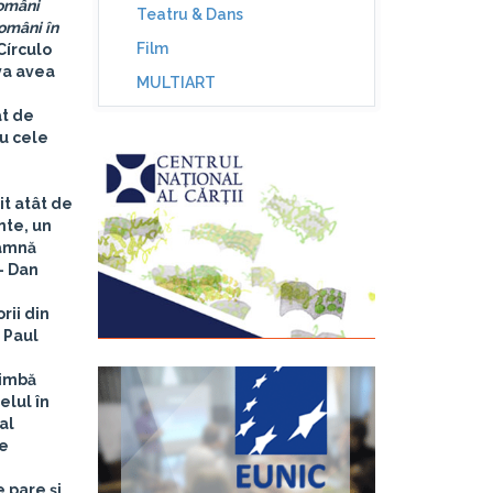
români
Teatru & Dans
români în
Film
Círculo
 va avea
MULTIART
at de
cu cele
it atât de
nte, un
eamnă
 –
Dan
rii din
 Paul
limbă
elul în
al
re
e pare şi