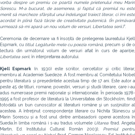
vorba despre un premiu ce poartă numele prietenului meu Marin
Sorescu. M-a bucurat, de asemenea, și faptul că premiul nu este
menit să marcheze sfârșitul unui îndelungat traiect literar, ci îmi este
acordat în plină fază târzie de creativitate puternică. (În primăvară
urmează să-mi apară un nou volum de versuri, Libertatea serii.)
”.
Ceremonia de decernare va fi însoțită de prelegerea laureatului Kjell
Espmark, cu
titlul Legăturile mele cu poezia română
, precum și de 
lectură din următorul volum de versuri aflat în curs de apariție,
Libertatea serii,
în interpretarea autorului
.
Kjell Espmark
(n. 1930) este scriitor, cercetător şi critic literar
membru al Academiei Suedeze. A fost membru al Comitetului Nobel
pentru literatură și președintele acestuia timp de 17 ani. Este autor a
peste 45 de titluri, romane, povestiri, versuri şi studii literare, care i-au
adus numeroase premii naționale și internaționale. În perioada 1978-
1995 a fost profesor de literatură la Universitatea din Stockholm, fiind
totodată un bun cunoscător al literaturii române şi un susţinător al
acesteia. A întreţinut corespondenţe literare cu Nichita Stănescu și
Marin Sorescu și a fost unul dintre ambasadorii operei acestora în
Suedia.În limba română i s-au tradus volumele
Uitarea
(trad. Angel
Martin, Ed. Institutului Cultural Român 2003),
Premiul pentr