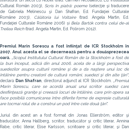
literatură: un secol cu Nobel
(trad. Carmen Nicolaescu, Ed. Institutulu
Cultural Român 2003),
Scris în piatră: poeme
(selecţie şi traducer
de Gabriela Melinescu şi Dan Shafran, Ed. Fundaţiei Culturale
Române 2003),
Călătoria lui Voltaire
(trad. Angela Martin, Ed.
Fundaţiei Culturale Române 2006) și
Bela Bartók contra celui de-a
Treilea Reich
(trad. Angela Martin, Ed. Polirom 2012).
Premiul Marin Sorescu a fost înfiinţat de ICR Stockholm în
2007. Anul acesta el se decernează pentru a douăsprezecea
oară.
„Scopul Institutului Cultural Român de la Stockholm a fost de
la bun început, adică din anul 2006, acela de a lărgi perspectiva
suedezilor asupra culturii române şi de a da naştere unui loc de
întâlnire pentru creatorii de cultură români, suedezi şi din alte ţări"
,
declară
Dan Shafran
, directorul adjunct al ICR Stockholm.
„Premiul
Marin Sorescu, care se acordă anual unui scriitor suedez care
desfiinţează graniţe şi
creează locuri de întâlnire, care prin opera s
face posibilă comunicarea între diferite forme de expresie
culturală
are tocmai rolul de a construi un pod între cele două ţări".
Juriul din acest an a fost format din Jonas Ellerström, editor şi
traducător, Anna Hallberg, scriitor, traducător şi critic literar, Annina
Rabe, critic literar, Elise Karlsson, scriitoare și critic literar, şi Dan