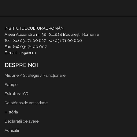
INSTITUTUL CULTURAL ROMÂN
Aleea Alexandru nr. 38, 011824 București, România
Tel.: (+4) 031 71 00 627, (+4) 031 71 00 606
Fax: (+4) 031 71 00 607
E-mail: icr@icr.ro
DESPRE NOI
Misiune / Strategie / Funcţionare
Equipe
Estrutura ICR
Relatórios de actividade
História
Declaraţii de avere
Achizitii