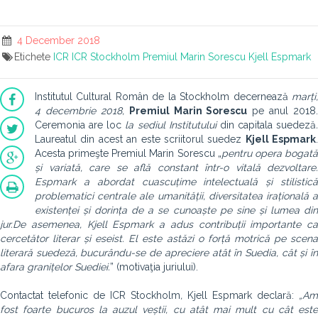
4 December 2018
Etichete
ICR
ICR Stockholm
Premiul Marin Sorescu
Kjell Espmark
Institutul Cultural Român de la Stockholm decernează
marți,
4 decembrie 2018,
Premiul Marin Sorescu
pe anul 2018.
Ceremonia are loc
la sediul Institutului
din capitala suedeză
.
Laureatul din acest an este scriitorul suedez
Kjell Espmark
.
Acesta primeşte Premiul Marin Sorescu „
pentru opera bogat
și variată, care se află constant într-o vitală dezvoltare.
Espmark a abordat cu
ascuțime intelectuală și stilistică
problematici centrale ale umanității
, diversitatea irațională a
existenței și dorința de a se cunoaște pe sine și lumea din
jur.
De asemenea, Kjell Espmark a adus contribuții importante ca
cercetător literar și eseist. El este astăzi o forță motrică pe scena
literară suedeză, bucurându-se de apreciere atât în Suedia, cât și în
afara granițelor Suediei.
” (motivaţia juriului).
Contactat telefonic de ICR Stockholm
,
Kjell Espmark
declară:
„Am
fost foarte bucuros la auzul veștii, cu atât mai mult cu cât este