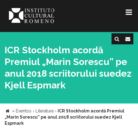
ICR Stockholm acordă
Premiul „Marin Sorescu” pe
anul 2018 scriitorului suedez
Kjell Espmark
»
Eventos
›
Literatura
›
ICR Stockholm acordă Premiul
„Marin Sorescu” pe anul 2018 scriitorului suedez Kjell
Espmark