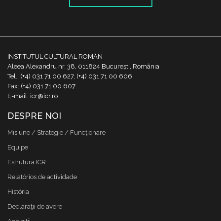
INSTITUTUL CULTURAL ROMÂN
Aleea Alexandru nr. 38, 011824 București, România
Tel.: (+4) 031 71 00 627, (+4) 031 71 00 606
Fax: (+4) 031 71 00 607
E-mail: icr@icr.ro
DESPRE NOI
Misiune / Strategie / Funcţionare
Equipe
Estrutura ICR
Relatórios de actividade
História
Declaraţii de avere