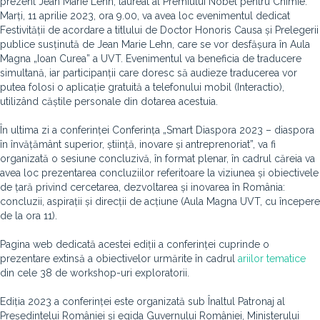
prezent Jean Marie Lehn, laureat al Premiului Nobel pentru Chimie.
Marți, 11 aprilie 2023, ora 9.00, va avea loc evenimentul dedicat
Festivității de acordare a titlului de Doctor Honoris Causa și Prelegerii
publice susținută de Jean Marie Lehn, care se vor desfășura în Aula
Magna „Ioan Curea” a UVT. Evenimentul va beneficia de traducere
simultană, iar participanții care doresc să audieze traducerea vor
putea folosi o aplicație gratuită a telefonului mobil (Interactio),
utilizând căștile personale din dotarea acestuia.
În ultima zi a conferinței Conferința „Smart Diaspora 2023 – diaspora
în învățământ superior, știință, inovare și antreprenoriat”, va fi
organizată o sesiune concluzivă, în format plenar, în cadrul căreia va
avea loc prezentarea concluziilor referitoare la viziunea și obiectivele
de țară privind cercetarea, dezvoltarea și inovarea în România:
concluzii, aspirații și direcții de acțiune (Aula Magna UVT, cu începere
de la ora 11).
Pagina web dedicată acestei ediții a conferinței cuprinde o
prezentare extinsă a obiectivelor urmărite în cadrul
ariilor tematice
din cele 38 de workshop-uri exploratorii.
Ediția 2023 a conferinței este organizată sub Înaltul Patronaj al
Președintelui României și egida Guvernului României, Ministerului