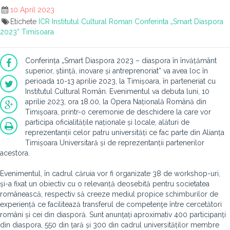
10 April 2023
Etichete
ICR
Institutul Cultural Roman
Conferinta „Smart Diaspora
2023”
Timisoara
Conferința „Smart Diaspora 2023 – diaspora în învățământ
superior, știință, inovare și antreprenoriat” va avea loc în
perioada 10-13 aprilie 2023, la Timișoara, în parteneriat cu
Institutul Cultural Român. Evenimentul va debuta luni, 10
aprilie 2023, ora 18.00, la Opera Națională Română din
Timișoara, printr-o ceremonie de deschidere la care vor
participa oficialitățile naționale și locale, alături de
reprezentanții celor patru universități ce fac parte din Alianța
Timișoara Universitară și de reprezentanții partenerilor
acestora.
Evenimentul, în cadrul căruia vor fi organizate 38 de workshop-uri,
și-a fixat un obiectiv cu o relevanță deosebită pentru societatea
românească, respectiv să creeze mediul propice schimburilor de
experiență ce facilitează transferul de competenţe între cercetători
români și cei din diasporă. Sunt anunțați aproximativ 400 participanți
din diaspora, 550 din țară și 300 din cadrul universităților membre