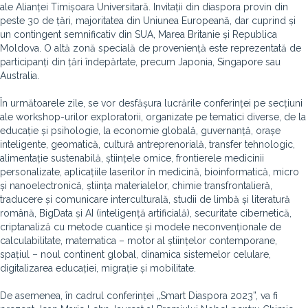
ale Alianței Timișoara Universitară. Invitații din diaspora provin din
peste 30 de țări, majoritatea din Uniunea Europeană, dar cuprind și
un contingent semnificativ din SUA, Marea Britanie și Republica
Moldova. O altă zonă specială de proveniență este reprezentată de
participanți din țări îndepărtate, precum Japonia, Singapore sau
Australia.
În următoarele zile, se vor desfășura lucrările conferinței pe secțiuni
ale workshop-urilor exploratorii, organizate pe tematici diverse, de la
educație și psihologie, la economie globală, guvernanță, orașe
inteligente, geomatică, cultură antreprenorială, transfer tehnologic,
alimentație sustenabilă, științele omice, frontierele medicinii
personalizate, aplicațiile laserilor în medicină, bioinformatică, micro
și nanoelectronică, știința materialelor, chimie transfrontalieră,
traducere și comunicare interculturală, studii de limbă și literatură
română, BigData și AI (inteligență artificială), securitate cibernetică,
criptanaliză cu metode cuantice și modele neconvenționale de
calculabilitate, matematica – motor al științelor contemporane,
spațiul – noul continent global, dinamica sistemelor celulare,
digitalizarea educației, migrație și mobilitate.
De asemenea, în cadrul conferinței „Smart Diaspora 2023”, va fi