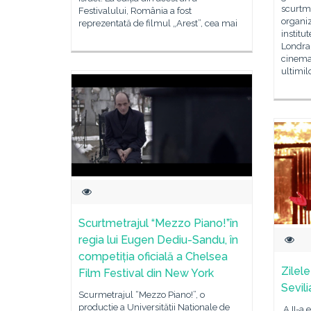
scurtm
Festivalului, România a fost
organi
reprezentată de filmul „Arest”, cea mai
institu
Londra,
cinema
ultimil
Scurtmetrajul “Mezzo Piano!”în
regia lui Eugen Dediu-Sandu, în
competiția oficială a Chelsea
Zilel
Film Festival din New York
Sevili
Scurmetrajul “Mezzo Piano!”, o
producție a Universității Naționale de
A II-a 