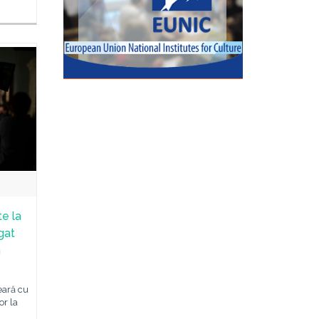
e la
igat
n
seară cu
or la