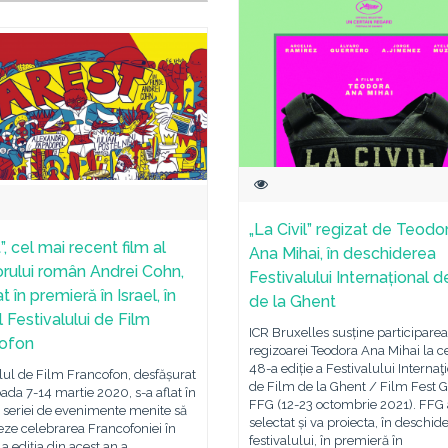
„La Civil” regizat de Teodo
”, cel mai recent film al
Ana Mihai, în deschiderea
orului român Andrei Cohn,
Festivalului Internațional d
t în premieră în Israel, în
de la Ghent
 Festivalului de Film
ICR Bruxelles susține participarea
ofon
regizoarei Teodora Ana Mihai la c
48-a ediție a Festivalului Internaţ
lul de Film Francofon, desfășurat
de Film de la Ghent / Film Fest G
oada 7-14 martie 2020, s-a aflat în
FFG (12-23 octombrie 2021). FFG 
 seriei de evenimente menite să
selectat și va proiecta, în deschid
ze celebrarea Francofoniei în
festivalului, în premieră în
La ediția din acest an a