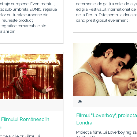
etraje europene. Evenimentul,
ceremoniei de gală a celei de-a 7
zat sub umbrela EUNIC, rețeaua
ediții a Festivalul Internațional de
telor culturale europene din
de la Berlin. Este pentru a doua o
 reunește producții
când prestigiosul eveniment îi
tografice remarcabile ale
or ani din
Filmul "Loverboy", proiecta
e Filmului Românesc în
Londra
a
Proiecţia filmului Loverboy,regiza
ediție a Zilelor Filmului