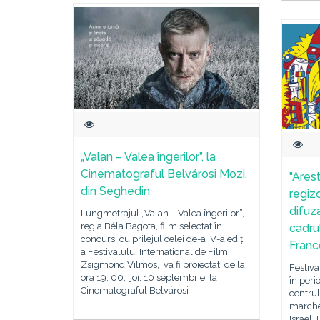
„Valan – Valea îngerilor”, la
Cinematograful Belvárosi Mozi,
"Arest
din Seghedin
regiz
difuza
Lungmetrajul „Valan – Valea îngerilor”,
regia Béla Bagota, film selectat în
cadrul
concurs, cu prilejul celei de-a IV-a ediții
Franc
a Festivalului Internațional de Film
Zsigmond Vilmos, va fi proiectat, de la
Festiva
ora 19. 00, joi, 10 septembrie, la
în peri
Cinematograful Belvárosi
centrul
marche
Israel. 