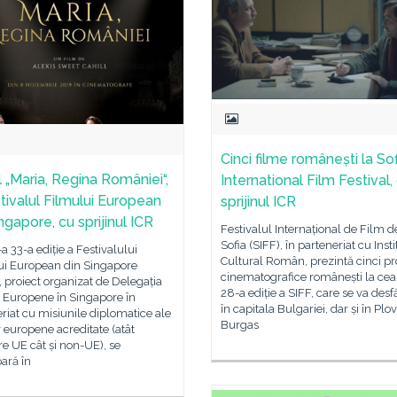
Cinci filme românești la Sof
l „Maria, Regina României“,
International Film Festival,
stivalul Filmului European
sprijinul ICR
ngapore, cu sprijinul ICR
Festivalul Internațional de Film d
Sofia (SIFF), în parteneriat cu Insti
a 33-a ediție a Festivalului
Cultural Român, prezintă cinci pr
ui European din Singapore
cinematografice românești la cea
 proiect organizat de Delegația
28-a ediție a SIFF, care se va des
 Europene în Singapore în
în capitala Bulgariei, dar și în Plov
riat cu misiunile diplomatice ale
Burgas
r europene acreditate (atât
 UE cât și non-UE), se
ară în