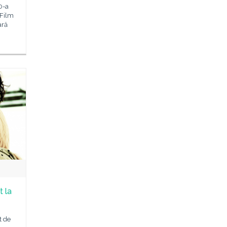
0-a
 Film
ară
t la
t de