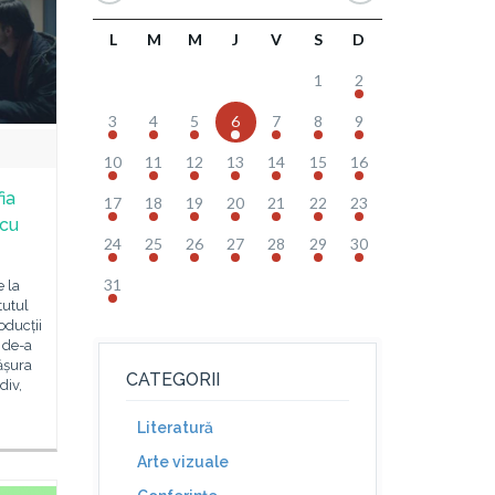
L
M
M
J
V
S
D
1
2
3
4
5
6
7
8
9
10
11
12
13
14
15
16
ia
17
18
19
20
21
22
23
 cu
24
25
26
27
28
29
30
31
e la
tutul
oducții
 de-a
fășura
CATEGORII
div,
Literatură
Arte vizuale