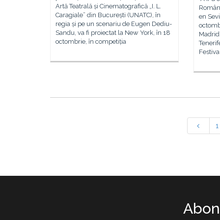
Artă Teatrală și Cinematografică „I. L.
Române
Caragiale” din București (UNATC), în
en Sevi
regia și pe un scenariu de Eugen Dediu-
octomb
Sandu, va fi proiectat la New York, în 18
Madrid,
octombrie, în competiția
Tenerif
Festiva
1
Abone