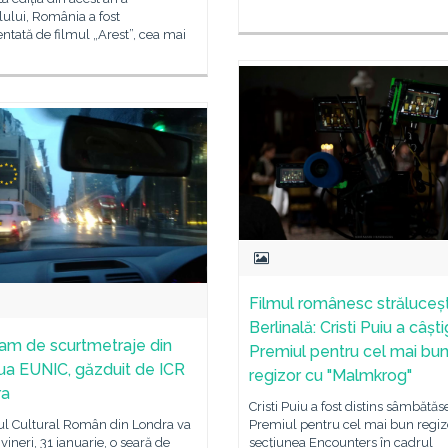
lului, România a fost
ntată de filmul „Arest”, cea mai
Filmul românesc străluceșt
Berlinală: Cristi Puiu a câșt
am de scurtmetraje din
Premiul pentru cel mai bu
ua EUNIC, găzduit de ICR
regizor cu "Malmkrog"
ra
Cristi Puiu a fost distins sâmbătă
tul Cultural Român din Londra va
Premiul pentru cel mai bun regiz
vineri, 31 ianuarie, o seară de
secțiunea Encounters în cadrul