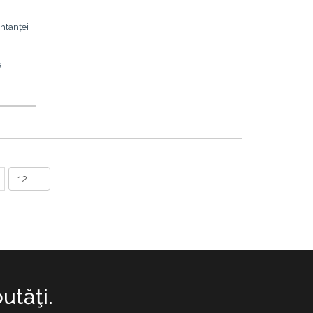
8
ntanței
e
utăţi.