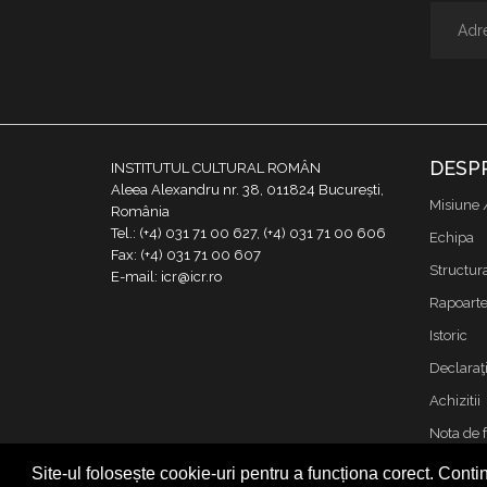
DESP
INSTITUTUL CULTURAL ROMÂN
Aleea Alexandru nr. 38, 011824 București,
Misiune 
România
Tel.: (+4) 031 71 00 627, (+4) 031 71 00 606
Echipa
Fax: (+4) 031 71 00 607
Structur
E-mail: icr@icr.ro
Rapoarte 
Istoric
Declaraţi
Achizitii
Nota de 
Contact
Site-ul folosește cookie-uri pentru a funcționa corect. Contin