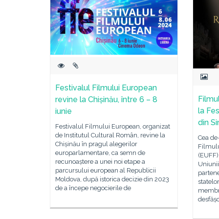
Festivalul Filmului European
Filmu
revine la Chișinău, între 6 – 8
la Fe
iunie
din Si
Festivalul Filmului European, organizat
de Institutul Cultural Român, revine la
Cea de-
Chișinău în pragul alegerilor
Filmul
europarlamentare, ca semn de
(EUFF),
recunoaștere a unei noi etape a
Uniunii
parcursului european al Republicii
partene
Moldova, după istorica decizie din 2023
statelo
de a începe negocierile de
membre
desfășo