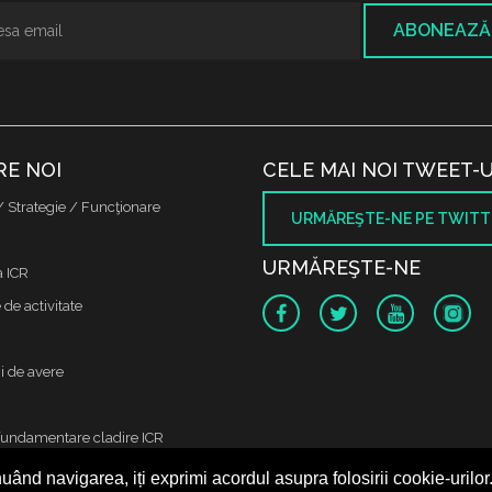
ABONEAZĂ
RE NOI
CELE MAI NOI TWEET-U
/ Strategie / Funcţionare
URMĂREŞTE-NE PE TWITT
URMĂREŞTE-NE
a ICR
de activitate
i de avere
fundamentare cladire ICR
uând navigarea, iți exprimi acordul asupra folosirii cookie-urilor