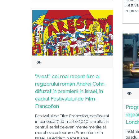
Festiva
repreze
"Arest”, cel mai recent film al
regizorului român Andrei Cohn,
difuzat în premieră în Israel, în
cadrul Festivalului de Film
Francofon
Progr
rețea
Festivalul de Film Francofon, desfășurat
în perioada 7-14 martie 2020, s-a aflat în
Lond
centrul seriei de evenimente menite să
Institu
marcheze celebrarea Francofoniei în
găzdui 
Israel. La ediția din acest an a