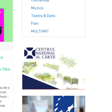
Conferinţe
Muzică
Teatru & Dans
Film
MULTIART
ra
e Film
ea de a
ional
hent -
a
erea