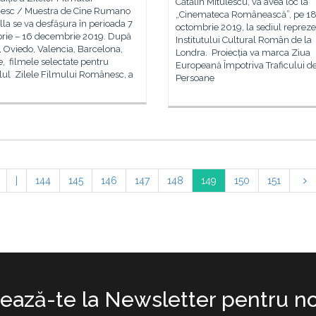
Cătălin Mitulescu, va avea loc la
sc / Muestra de Cine Rumano
„Cinemateca Românească”, pe 1
lla se va desfășura în perioada 7
octombrie 2019, la sediul repreze
rie – 16 decembrie 2019. După
Institutului Cultural Român de la
 Oviedo, Valencia, Barcelona,
Londra. Proiecția va marca Ziua
e, filmele selectate pentru
Europeană Împotriva Traficului d
lul Zilele Filmului Românesc, a
Persoane
|
144
145
146
147
148
149
150
151
ază-te la Newsletter pentru no