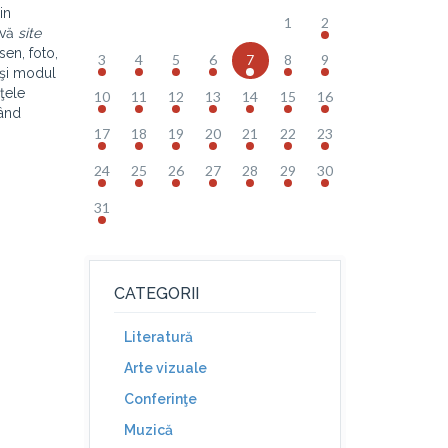
in
1
2
ivă
site
sen, foto,
3
4
5
6
7
8
9
a şi modul
nţele
10
11
12
13
14
15
16
când
17
18
19
20
21
22
23
24
25
26
27
28
29
30
31
CATEGORII
Literatură
Arte vizuale
Conferinţe
Muzică