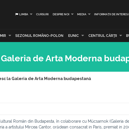
LIMBA
CURSURI
DESPRE NOI
MEDIA
INFORMAȚII DE INTERES
MIR
SEZONUL ROMÂNO-POLON
EUNIC
CENTRUL CĂRŢII
B
 Galeria de Arta Moderna buda
c la Galeria de Arta Moderna budapestană
Cultural Român din Budapesta, în colaborare cu Műcsarnok (Galeria de
a artistului Mircea Cantor, orădean consacrat in Paris, premiat in 20