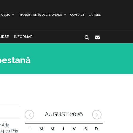
 PUBLIC
TRANSPARENȚĂ DECIZIONALĂ
CONTACT
CARIERE
URSE
INFORMĂRI
pestană
AUGUST 2026
 Arta
L
M
M
J
V
S
D
04 cu Prix