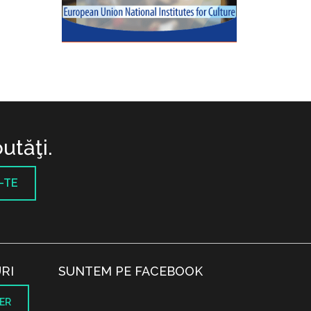
utăţi.
-TE
RI
SUNTEM PE FACEBOOK
ER