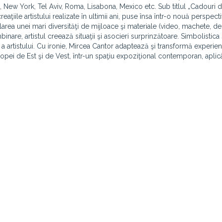
, New York, Tel Aviv, Roma, Lisabona, Mexico etc. Sub titlul „Cadouri d
eaţiile artistului realizate în ultimii ani, puse însa într-o nouă perspect
rea unei mari diversităţi de mijloace şi materiale (video, machete, de
binare, artistul creează situaţii şi asocieri surprinzătoare. Simbolistic
ă a artistului. Cu ironie, Mircea Cantor adaptează şi transformă experie
uropei de Est şi de Vest, într-un spaţiu expoziţional contemporan, apli