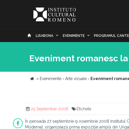
LISABONA
EVENIMENTE
PROGRAMUL CANTE
Eveniment romanesc la
»
Evenimente
›
Arte vizuale
›
Eveniment romanes
25 September 2008
Etichete
În perioada 27 septembrie-9 noiembrie 2008 Institutul 
Moderna), organizează prima expoziţie amplă din Ungaria 