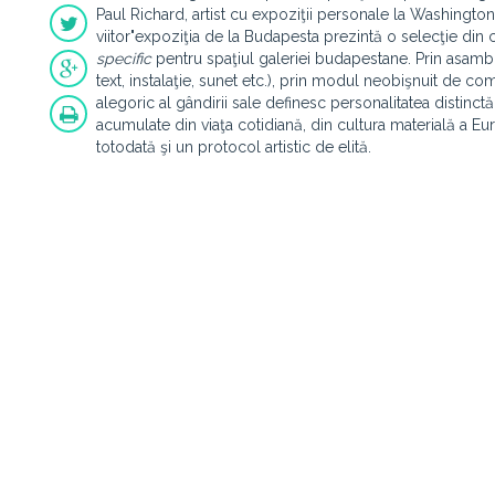
Paul Richard, artist cu expoziţii personale la Washington
viitor"expoziţia de la Budapesta prezintă o selecţie din cr
specific
pentru spaţiul galeriei budapestane. Prin asambla
text, instalaţie, sunet etc.), prin modul neobişnuit de com
alegoric al gândirii sale definesc personalitatea distinct
acumulate din viaţa cotidiană, din cultura materială a E
totodată şi un protocol artistic de elită.