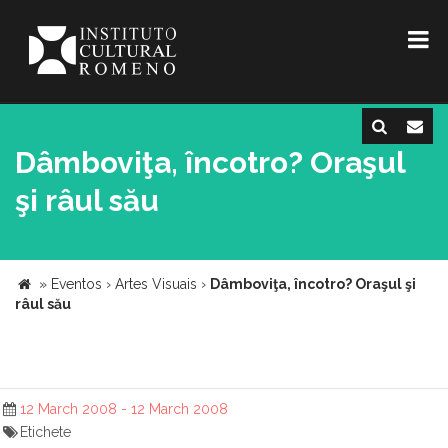
Dâmboviţa, încotro? Oraşul
şi râul său
»
Eventos
›
Artes Visuais
›
Dâmboviţa, încotro? Oraşul şi
râul său
12 March 2008 - 12 March 2008
Etichete