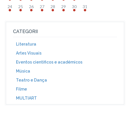
24
25
26
27
28
29
30
31
CATEGORII
Literatura
Artes Visuais
Eventos científicos e académicos
Música
Teatro e Dança
Filme
MULTIART