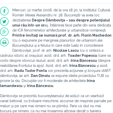
Miercuri, 12 martie 2008, de la ora 18.30, la Institutul Cultural
Român (Aleea Alexandru nr. 38, Bucureşti) va avea loc
dezbaterea
Despre Dâmboviţa – sau despre potenţialul
unui râu într-un or
aş. Întâlnirea face parte din seria dedicată
de ICR fenomenelor arhitecturale şi urbanistice româneşti.
Printre invitaţi se numără prof. dr. arh.
Florin Machedon
(cu o expunere pe marginea planurilor de urbanism ale
Bucureştiului şi a felului în care este luată în considerare
Dâmboviţa), prof. dr. arh.
Nicolae Lascu
(cu o sinteză a
cadrului istoric al oraşului), asist. drd. arh.
Toader Popescu
(care va
vorbi despre istoricul râului), asist. drd. arh.
Irina Băncescu
(despre
reabilitarea frontului la apă). Asist. drd. arh.
Irina Băncescu
şi asist.
drd. arh.
Radu Tudor Ponta
vor prezenta acţiunea şi broşura stART
dâmboviţa, iar arh.
Dan Dinoiu
va expune ideile proiectului TUB cu
privire la râu. Discuţiile vor fi moderate de arhitectele
Irina
Iamandescu
şi
Irina Băncescu
.
Dâmboviţa se prezintă bucureşteanului de astăzi ca un searbăd
canal betonat, cu trotuare meschine, ascunse de maşinile parcate pe
maluri şi pe care mai nimeni nu se plimbă. Pare că râul nu mai
bucură pe nimeni, că nu mai înseamnă altceva decât o barieră