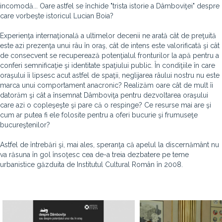
incomodă... Oare astfel se închide "trista istorie a Dâmboviţei" despre
care vorbeşte istoricul Lucian Boia?
Experienţa internaţională a ultimelor decenii ne arată cât de preţuită
este azi prezenţa unui râu în oraş, cât de intens este valorificată şi cât
de consecvent se recuperează potenţialul fronturilor la apă pentru a
conferi semnificaţie şi identitate spaţiului public. În condiţiile în care
oraşului îi lipsesc acut astfel de spaţii, neglijarea râului nostru nu este
marca unui comportament anacronic? Realizăm oare cât de mult îi
datorăm şi cât a însemnat Dâmboviţa pentru dezvoltarea oraşului
care azi o copleşeşte şi pare că o respinge? Ce resurse mai are şi
cum ar putea fi ele folosite pentru a oferi bucurie şi frumuseţe
bucureştenilor?
Astfel de întrebări şi, mai ales, speranţa că apelul la discernământ nu
va răsuna în gol însoţesc cea de-a treia dezbatere pe teme
urbanistice găzduita de Institutul Cultural Român în 2008.