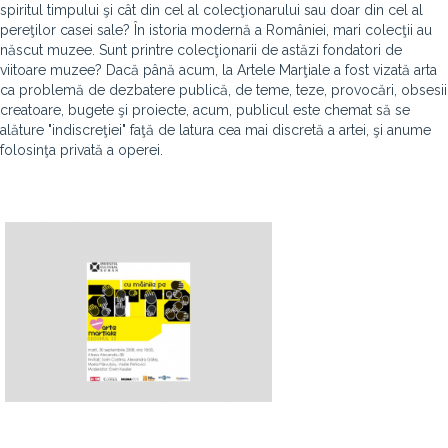
spiritul timpului şi cât din cel al colecţionarului sau doar din cel al
pereţilor casei sale? În istoria modernă a României, mari colecţii au
născut muzee. Sunt printre colecţionarii de astăzi fondatori de
viitoare muzee? Dacă până acum, la Artele Marţiale a fost vizată arta
ca problemă de dezbatere publică, de teme, teze, provocări, obsesii
creatoare, bugete şi proiecte, acum, publicul este chemat să se
alăture "indiscreţiei" faţă de latura cea mai discretă a artei, şi anume
folosinţa privată a operei.