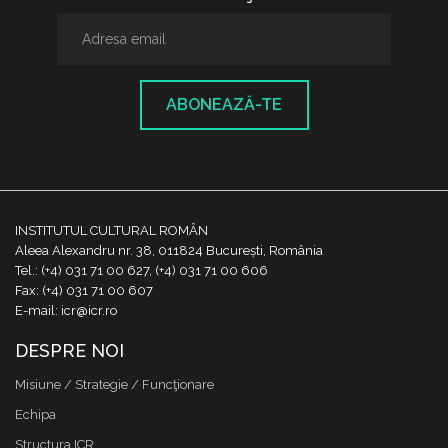
ABONEAZĂ-TE
INSTITUTUL CULTURAL ROMÂN
Aleea Alexandru nr. 38, 011824 București, România
Tel.: (+4) 031 71 00 627, (+4) 031 71 00 606
Fax: (+4) 031 71 00 607
E-mail: icr@icr.ro
DESPRE NOI
Misiune / Strategie / Funcţionare
Echipa
Structura ICR