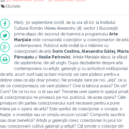
Etichete
Marţi, 30 septembrie 2008, de la ora 18.00, la Institutul
Cultural Român (Aleea Alexandru 38, sector 1 Bucureşti),
prima etapă din sezonul de toamnă a programului
Arte
Marţiale
este consacrată colecţiilor şi colecţionarilor de artă
contemporană. Publicul este invitat la o întâlnire cu
colecţionarii de artă
Sorin Costina, Alexandra G
âtej, Maria
Pârvuţoiu
şi
Vasile Petrovici.
Artele Marţiale atacă, la sfârşit
de septembrie, din alt unghi. După dezbaterile despre arta
contemporană cu artiştii, galeriştii şi cu achizitorii instituţionali
de artă, acum sunt luaţi la bani mărunţi cei care plătesc pentru a
deţine ceea ce alţii doar privesc. Ne priveşte oare pe noi, „alţii", ce şi
de ce colecţionează cei care plătesc? Cine ia tabloul acasă? De ce?
Cum? De ce nu noi, ci el sau ea? Trecerea unei opere în spaţiul privat
al colecţionarului ne privează pe noi, publicul, de acea operă? Câte
privaţiuni din partea colecţionarului sunt necesare pentru a pune
mâna pe o operă de artă? Este spiritul de colecţionar o vocaţie, o
fixaţie, o investiţie sau un simplu ecuson social? Comportă sacrificii
sau doar beneficii? Artiştii şi galeriştii cresc colecţionari în jurul lor
sau colecţionarii cultivă galerişti şi artişti? Cât prinde o colecţie din