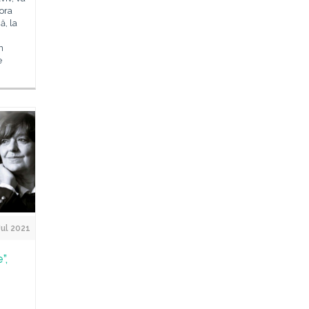
 ora
ă, la
n
e
Jul 2021
”,