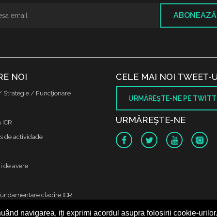
ABONEAZĂ
RE NOI
CELE MAI NOI TWEET-U
/ Strategie / Funcţionare
URMĂREŞTE-NE PE TWITT
URMĂREŞTE-NE
a ICR
s de actividade
i de avere
fundamentare cladire ICR
uând navigarea, iți exprimi acordul asupra folosirii cookie-urilor