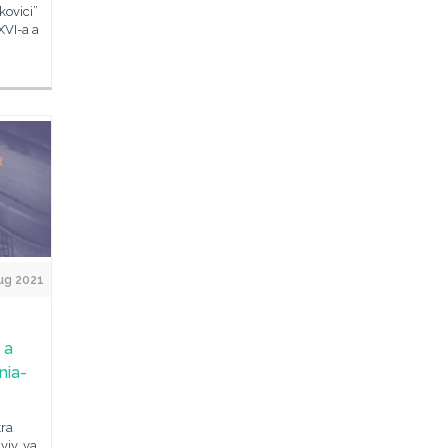
kovici”
XVI-a a
ug 2021
 a
nia-
tra
viv, va