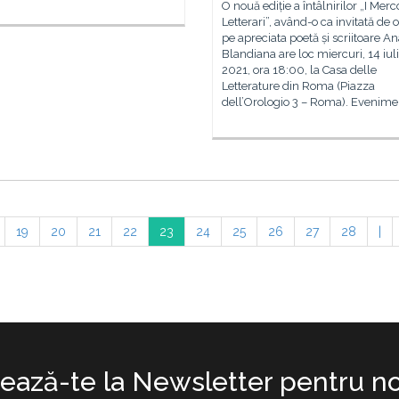
O nouă ediție a întâlnirilor „I Merc
Letterari”, având-o ca invitată de 
pe apreciata poetă și scriitoare A
Blandiana are loc miercuri, 14 iul
2021, ora 18:00, la Casa delle
Letterature din Roma (Piazza
dell’Orologio 3 – Roma). Evenime
19
20
21
22
23
24
25
26
27
28
|
ază-te la Newsletter pentru no