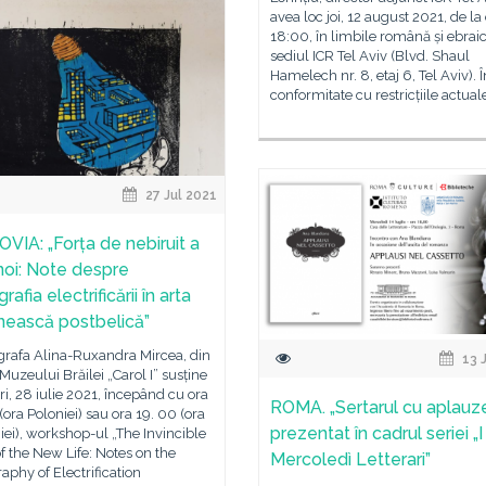
avea loc joi, 12 august 2021, de la
18:00, în limbile română și ebraic
sediul ICR Tel Aviv (Blvd. Shaul
Hamelech nr. 8, etaj 6, Tel Aviv). Î
conformitate cu restricțiile actual
27 Jul 2021
VIA: „Forța de nebiruit a
 noi: Note despre
rafia electrificării în arta
ească postbelică”
rafa Alina-Ruxandra Mircea, din
13 
Muzeului Brăilei „Carol I” susține
i, 28 iulie 2021, începând cu ora
ROMA. „Sertarul cu aplauze
(ora Poloniei) sau ora 19. 00 (ora
prezentat în cadrul seriei „I
i), workshop-ul „The Invincible
f the New Life: Notes on the
Mercoledì Letterari”
aphy of Electrification