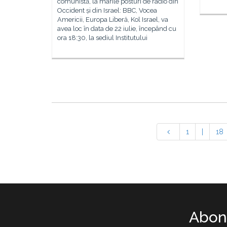
comunistă, la marile posturi de radio din
Occident și din Israel: BBC, Vocea
Americii, Europa Liberă, Kol Israel, va
avea loc în data de 22 iulie, începând cu
ora 18:30, la sediul Institutului
1
|
18
Abone