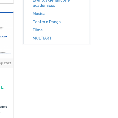
Eventos científicos e
académicos
Música
Teatro e Dança
Filme
MULTIART
ep 2021
 la
tatea
a