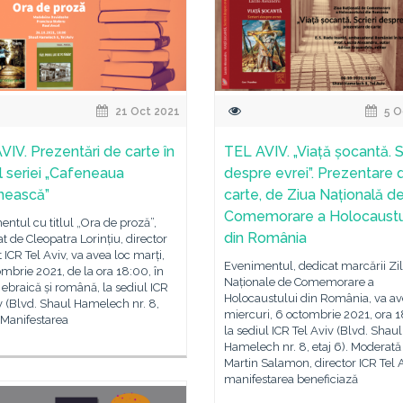
21 Oct 2021
5 O
VIV. Prezentări de carte în
TEL AVIV. „Viață șocantă. S
l seriei „Cafeneaua
despre evrei”. Prezentare 
nească”
carte, de Ziua Națională d
Comemorare a Holocaustu
ntul cu titlul „Ora de proză”,
din România
 de Cleopatra Lorințiu, director
 ICR Tel Aviv, va avea loc marți,
Evenimentul, dedicat marcării Zil
mbrie 2021, de la ora 18:00, în
Naționale de Comemorare a
 ebraică și română, la sediul ICR
Holocaustului din România, va av
v (Blvd. Shaul Hamelech nr. 8,
miercuri, 6 octombrie 2021, ora 1
. Manifestarea
la sediul ICR Tel Aviv (Blvd. Shaul
Hamelech nr. 8, etaj 6). Moderată
Martin Salamon, director ICR Tel A
manifestarea beneficiază