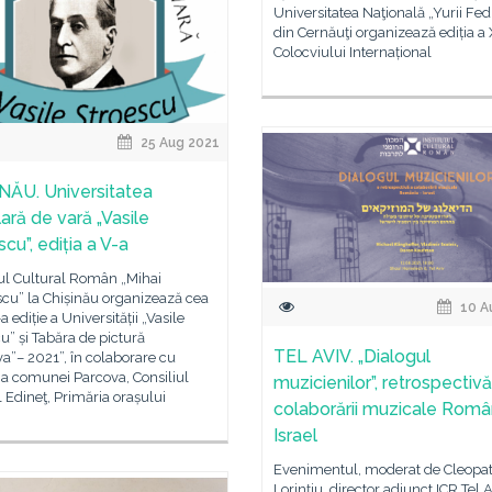
Universitatea Naţională „Yurii Fed
din Cernăuţi organizează ediția a 
Colocviului Internațional
25 Aug 2021
NĂU. Universitatea
ară de vară „Vasile
cu”, ediția a V-a
tul Cultural Român „Mihai
cu” la Chișinău organizează cea
10 A
a ediție a Universității „Vasile
u” și Tabăra de pictură
TEL AVIV. „Dialogul
a”– 2021”, în colaborare cu
a comunei Parcova, Consiliul
muzicienilor”, retrospectivă
 Edineţ, Primăria orașului
colaborării muzicale Româ
Israel
Evenimentul, moderat de Cleopa
Lorințiu, director adjunct ICR Tel A