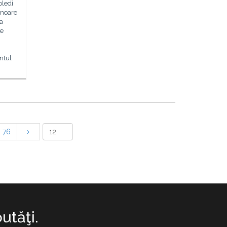
oledì
onoare
na
ie
ntul
76
utăţi.