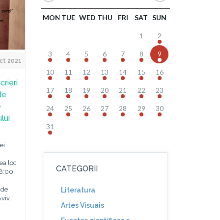
MON
TUE
WED
THU
FRI
SAT
SUN
1
2
3
4
5
6
7
8
9
ct 2021
10
11
12
13
14
15
16
crieri
17
18
19
20
21
22
23
de
e
24
25
26
27
28
29
30
lui
31
ei
ea loc
CATEGORII
8:00,
 de
Literatura
viv,
Artes Visuais