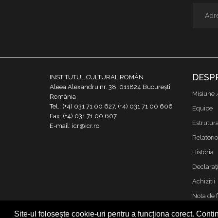
DESP
INSTITUTUL CULTURAL ROMÂN
Aleea Alexandru nr. 38, 011824 București,
Misiune 
România
Tel.: (+4) 031 71 00 627, (+4) 031 71 00 606
Equipe
Fax: (+4) 031 71 00 607
Estrutur
E-mail: icr@icr.ro
Relatório
História
Declaraţi
Achizitii
Nota de 
Contacto
Site-ul folosește cookie-uri pentru a funcționa corect. Contin