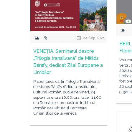
24 Sep 2021
BERLI
Florin
VENEȚIA. Seminarul despre
„Trilogia transilvană” de Miklós
Volumu
Bánffy, dedicat Zilei Europene a
verzi”,
2021) s
Limbilor
limba 
fost pr
Prezentarea cărții „Trilogia Transilvană”
28 sep
de Miklós Bánffy (Editura Institutului
organiz
Cultural Român, 2019) de vineri, 24
septembrie, ora 10:00, ora Italiei (11:00,
ora României), propusă de Institutul
Român de Cultură și Cercetare
Umanistică de la Veneția,