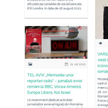
difuzată pe canalele de socializare ale
ICR Londra, în data de 16 august 2021.
VARȘO
vieții
21 Jul 2021
iconog
român
TEL AVIV. „Memoriile unor
Muzeog
reporteri radio” – jurnaliști evrei
cadrul 
români la BBC, Vocea Americii,
miercur
18. 00 
Europa Liberă, Kol Israel
Românie
Un eveniment dedicat activității
Force o
jurnaliștilor evrei emigrați din România
Iconogr