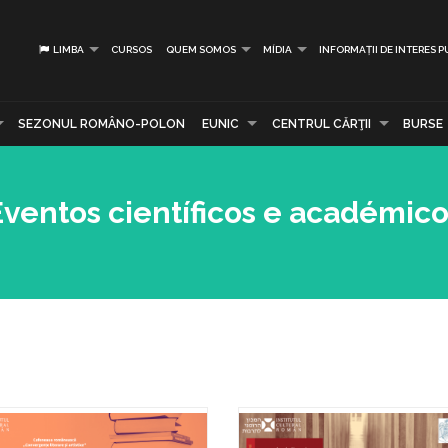
LIMBA
CURSOS
QUEM SOMOS
MÍDIA
INFORMAȚII DE INTERES P
SEZONUL ROMÂNO-POLON
EUNIC
CENTRUL CĂRŢII
BURSE
Eventos científicos e académico