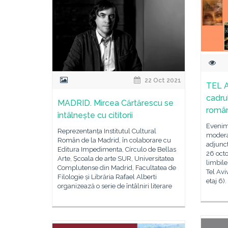
22 Oct 2021
TEL A
cadru
MADRID. Mircea Cărtărescu se
româ
întâlnește cu cititorii
Evenime
Reprezentanța Institutul Cultural
moderat
Român de la Madrid, în colaborare cu
adjunct
Editura Impedimenta, Círculo de Bellas
26 octo
Arte, Școala de arte SUR, Universitatea
limbile
Complutense din Madrid, Facultatea de
Tel Avi
Filologie și Librăria Rafael Alberti
etaj 6)
organizează o serie de întâlniri literare