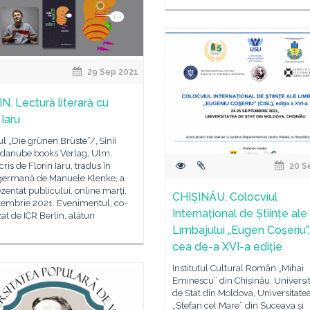
29 Sep 2021
N. Lectură literară cu
 Iaru
l „Die grünen Brüste”/„Sînii
 (danube books Verlag, Ulm,
cris de Florin Iaru, tradus în
20 S
germană de Manuele Klenke, a
ezentat publicului, online marți,
CHIȘINĂU. Colocviul
tembrie 2021. Evenimentul, co-
Internațional de Științe ale
at de ICR Berlin, alături
Limbajului „Eugen Coșeriu”,
cea de-a XVI-a ediție
Institutul Cultural Român „Mihai
Eminescu” din Chișinău, Universi
de Stat din Moldova, Universitate
„Ștefan cel Mare” din Suceava și