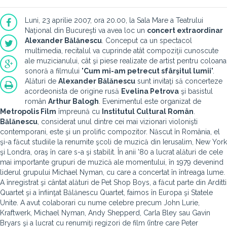
Luni, 23 aprilie 2007, ora 20.00, la Sala Mare a Teatrului
Naţional din Bucureşti va avea loc un
concert extraordinar
Alexander Bălănescu
. Conceput ca un spectacol
multimedia, recitalul va cuprinde atât compoziţii cunoscute
ale muzicianului, cât şi piese realizate de artist pentru coloana
sonoră a filmului "
Cum mi-am petrecut sfârşitul lumii
".
Alături de
Alexander Bălănescu
sunt invitaţi să concerteze
acordeonista de origine rusă
Evelina Petrova
şi basistul
român
Arthur Balogh
. Evenimentul este organizat de
Metropolis Film
împreună cu
Institutul Cultural Român
.
Bălănescu
, considerat unul dintre cei mai vizionari violonişti
contemporani, este şi un prolific compozitor. Născut în România, el
şi-a făcut studiile la renumite şcoli de muzică din Ierusalim, New York
şi Londra, oraş în care s-a şi stabilit. În anii '80 a lucrat alături de cele
mai importante grupuri de muzică ale momentului, în 1979 devenind
liderul grupului Michael Nyman, cu care a concertat în întreaga lume.
A înregistrat şi cântat alături de Pet Shop Boys, a făcut parte din Arditti
Quartet şi a înfiinţat Bălănescu Quartet, faimos în Europa şi Statele
Unite. A avut colaborari cu nume celebre precum John Lurie,
Kraftwerk, Michael Nyman, Andy Shepperd, Carla Bley sau Gavin
Bryars şi a lucrat cu renumiţi regizori de film (între care Peter