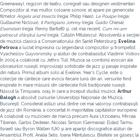
Greenaway), regizori de teatru, coregrafi sau designeri vestimentari.
Compozitor al mai multor coloane sonore, el apare pe genericele
filmelor
Angels and Insects
(regia: Philip Haas),
Le Poulpe
(regia:
Guillaume Nicloux),
Il Partigiano Johnny
(regia: Guido Chiesa),
Eisenstein
(regia: Renny Bartlett) şi, cel mai recent,
Cum mi-am
petrecut sfârşitul lumii
(regia: Cătălin Mitulescu). Absolventă a secţiei
de muzică clasică a Conservatorului din Sankt Petersburg,
Evelina
Petrova
a lucrat împreună cu legendarul compozitor şi trompetist
Vyacheslov Guyvoronsky şi alături de contrabasistul Vladimir Volkov.
În 2005 a colaborat cu Jethro Tull. Muzica sa combină evocări ale
obiceiurilor ruseşti, improvizaţii sofisticate de jazz şi pasaje inspirate
din natură. Primul album solo al Evelinei, Year's Cycle, este o
colecţie de cântece care evocă fiecare lună din an, versurile fiind
inspirate în mare măsură din cântecele folk tradiţionale ruseşti.
Născut la Timişoara, oraş în care a început studiul muzicii,
Arthur
Balogh
a absolvit cursurile Universităţii Naţionale de Muzică,
Bucureşti. Considerat astăzi unul dintre cei mai valoroşi contrabasişti
de jazz din România, a concertat în majoritatea capitalelor europene.
A colaborat cu muzicieni de marcă precum Aura Urziceanu, Mircea
Tiberian, Garbis Dedeian, Nicolas Simion (Germania), Eldad Tarmu
(Israel) sau Byron Wallen (UK) şi are apariţii discografice alături de
Ansamblul Profil, Analia Selis, Ioana Mântulescu. Biletele se găsesc la