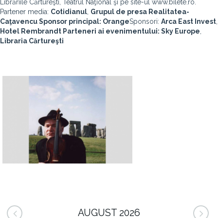
Librăriile Cărtureşti, Teatrul Naţional şi pe site-ul www.bilete.ro.
Partener media:
Cotidianul
,
Grupul de presa Realitatea-
Caţavencu
Sponsor principal:
Orange
Sponsori:
Arca East Invest
,
Hotel Rembrandt
Parteneri ai evenimentului:
Sky Europe
,
Libraria Cărtureşti
AUGUST 2026