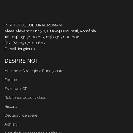
INSTITUTUL CULTURAL ROMÂN
Aleea Alexandru nr. 38, 011824 București, România
Tel.: (+4) 031 71 00 627, (+4) 031 71 00 606
Fax: (+4) 031 71 00 607
E-mail: icr@icr.ro
DESPRE NOI
Misiune / Strategie / Funcţionare
Equipe
Estrutura ICR
Relatórios de actividade
História
Declaraţii de avere
Achizitii