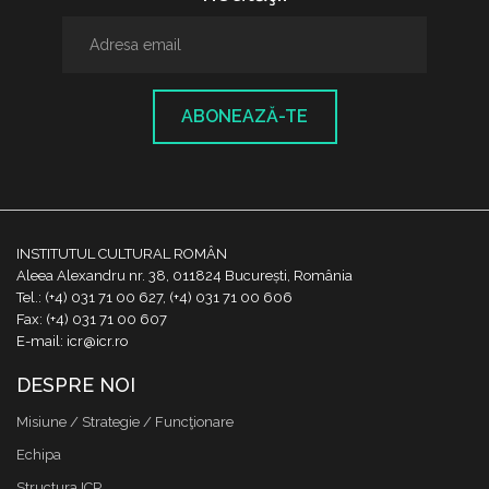
ABONEAZĂ-TE
INSTITUTUL CULTURAL ROMÂN
Aleea Alexandru nr. 38, 011824 București, România
Tel.: (+4) 031 71 00 627, (+4) 031 71 00 606
Fax: (+4) 031 71 00 607
E-mail: icr@icr.ro
DESPRE NOI
Misiune / Strategie / Funcţionare
Echipa
Structura ICR