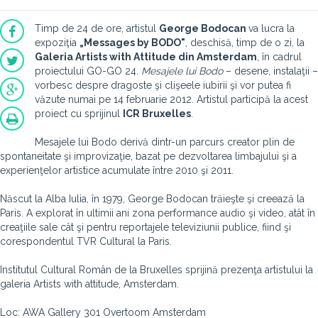
Timp de 24 de ore, artistul
George Bodocan
va lucra la
expoziţia
„Messages by BODO"
, deschisă, timp de o zi, la
Galeria Artists with Attitude din Amsterdam
, în cadrul
proiectului GO-GO 24.
Mesajele lui Bodo
– desene, instalaţii –
vorbesc despre dragoste şi clişeele iubirii şi vor putea fi
văzute numai pe 14 februarie 2012. Artistul participă la acest
proiect cu sprijinul
ICR Bruxelles
.
Mesajele lui Bodo derivă dintr-un parcurs creator plin de
spontaneitate şi improvizaţie, bazat pe dezvoltarea limbajului şi a
experienţelor artistice acumulate între 2010 şi 2011.
Născut la Alba Iulia, în 1979, George Bodocan trăieşte şi creează la
Paris. A explorat în ultimii ani zona performance audio şi video, atât în
creaţiile sale cât şi pentru reportajele televiziunii publice, fiind şi
corespondentul TVR Cultural la Paris.
Institutul Cultural Român de la Bruxelles sprijină prezenţa artistului la
galeria Artists with attitude, Amsterdam.
Loc: AWA Gallery 301 Overtoom Amsterdam