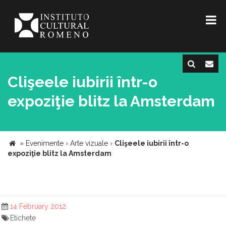
Clişeele iubirii într-o
expoziţie blitz la Amsterdam
»
Evenimente
›
Arte vizuale
›
Clişeele iubirii într-o
expoziţie blitz la Amsterdam
14 February 2012
Etichete