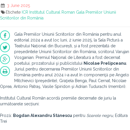
3 June 2025
Etichete
ICR
Institutul Cultural Roman
Gala Premiilor Uniunii
Scriitorilor din România
Gala Premiilor Uniunii Scriitorilor din România pentru anul
editorial 2024 a avut loc luni, 2 iunie 2025, la Sala Pictură a
Teatrului Național din București, și a fost prezentată de
președintele Uniunii Scriitorilor din România, scriitorul Varujan
Vosganian. Premiul Naţional de Literatură a fost decernat
poetului, prozatorului şi publicistului
Nicolae Prelipceanu
.
Juriul pentru decernarea Premiilor Uniunii Scriitorilor din
România pentru anul 2024 i-a avut în componenţă pe Angelo
Mitchievici (preşedinte), Graţiela Benga, Paul Cernat, Nicolae
Oprea, Antonio Patraş, Vasile Spiridon şi Adrian Tudurachi (membri).
Institutul Cultural Român acordă premiile decernate de juriu la
următoarele secțiuni:
Proză:
Bogdan Alexandru Stănescu
pentru
Soarele negru
, Editura
Trei