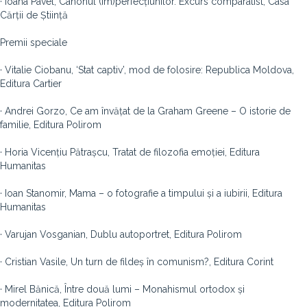
· Ioana Pavel, Canonul (im)perfecțiunilor. Excurs comparatist, Casa
Cărții de Știință
Premii speciale
· Vitalie Ciobanu, ‘Stat captiv’, mod de folosire: Republica Moldova,
Editura Cartier
· Andrei Gorzo, Ce am învățat de la Graham Greene – O istorie de
familie, Editura Polirom
· Horia Vicențiu Pătrașcu, Tratat de filozofia emoției, Editura
Humanitas
· Ioan Stanomir, Mama – o fotografie a timpului și a iubirii, Editura
Humanitas
· Varujan Vosganian, Dublu autoportret, Editura Polirom
· Cristian Vasile, Un turn de fildeș în comunism?, Editura Corint
· Mirel Bănică, Între două lumi – Monahismul ortodox și
modernitatea, Editura Polirom