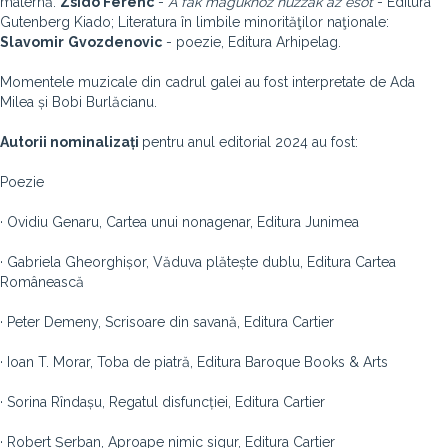
maternă:
Zsido Ferenc
-
A fak magukhoz huzzak az esot
- Editura
Gutenberg Kiado; Literatura în limbile minorităţilor naţionale:
Slavomir
Gvozdenovic
- poezie, Editura Arhipelag.
Momentele muzicale din cadrul galei au fost interpretate de Ada
Milea și Bobi Burlăcianu.
Autorii nominalizați
pentru anul editorial 2024 au fost:
Poezie
· Ovidiu Genaru, Cartea unui nonagenar, Editura Junimea
· Gabriela Gheorghișor, Văduva plătește dublu, Editura Cartea
Românească
· Peter Demeny, Scrisoare din savană, Editura Cartier
· Ioan T. Morar, Toba de piatră, Editura Baroque Books & Arts
· Sorina Rîndașu, Regatul disfuncției, Editura Cartier
· Robert Șerban, Aproape nimic sigur, Editura Cartier