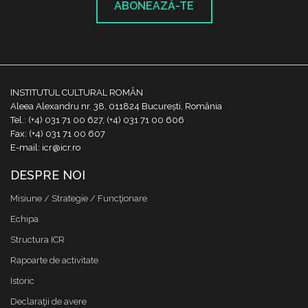
ABONEAZĂ-TE
INSTITUTUL CULTURAL ROMÂN
Aleea Alexandru nr. 38, 011824 București, România
Tel.: (+4) 031 71 00 627, (+4) 031 71 00 606
Fax: (+4) 031 71 00 607
E-mail: icr@icr.ro
DESPRE NOI
Misiune / Strategie / Funcţionare
Echipa
Structura ICR
Rapoarte de activitate
Istoric
Declaraţii de avere