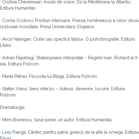
· Cristina Chevereșan, Insule de soare. De la Mediterana la Atlantic,
Editura Humanitas
· Corina Croitoru, Fronturi interioare. Poezia românească a celor două
războaie mondiale, Presa Universitară Clujeană
· Anca Hațiegan, Ciulei sau spectrul tatălui. O psihobiografie, Editura
Litera
· Adrian Papahagi, Shakespeare interpretat – Regele Ioan, Richard al II-
lea, Editura Polirom
· Marta Petreu, Filosofia lui Blaga, Editura Polirom
· Ștefan Vianu, Sens interzis – Adevăr, devenire, locuire, Editura
Polirom
Dramaturgie
· Mimi Brănescu, Șase piese, un autor, Editura Humanitas
· Liviu Franga, Cântec pentru patria greacă de la alfa la omega, Editura
Eikon