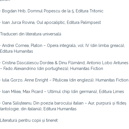
· Bogdan Hrib, Domnul Popescu de la 5, Editura Tritonic
· Ioan Jurca Rovina, Oul apocaliptic, Editura Palimpsest
Traduceri din literatura universală
· Andrei Cornea, Platon – Opera integrală, vol. IV (din limba greacă),
Editura Humanitas
· Cristina Dăscălescu Dordea & Dinu Flămând, Antonio Lobo Antunes
– Fado Alexandrino (din portugheză), Humanitas Fiction
· Iulia Gorzo, Anne Enright – Pitulicea (din engleză), Humanitas Fiction
· Ioan Milea, Max Picard – Ultimul chip (din germană), Editura Limes
· Oana Sălișteanu, Din poezia barocului italian – Aur, purpură și fildeș
(antologie, din italiană), Editura Humanitas
Literatură pentru copii și tineret