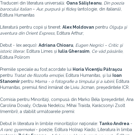
Traduceri din literatura universală:
Oana Sălişteanu
,
Din poezia
barocului italian
–
Aur, purpură şi fildeş
(antologie, din italiană),
Editura Humanitas
Literatură pentru copii și tineret:
Alex Moldovan
pentru
Olguţa şi
aventura din Orient Express
, Editura Arthur;
Debut - (ex aequo):
Adriana Chioaru
,
Eugen Negrici – Critic şi
istoric literar
, Editura Limes și
Iulia Gherasim
,
Ce văd păsările
,
Editura Polirom
Premiile speciale
au fost acordate lui
Horia Vicenţiu Pătraşcu
pentru
Tratat de filozofia emoţiei
, Editura Humanitas, şi lui
Ioan
Stanomir
pentru
Mama - o fotografie a timpului şi a iubirii
, Editura
Humanitas, premiul fiind înmânat de Liviu Jicman, președintele ICR.
Comisia pentru Minorităţi, compusă din Marko Béla (preşedinte), Ana
Carolina Dovaly, Octavia Nedelcu, Mihai Traista, Karácsonyi Zsolt
(membri), a stabilit următoarele premii:
Debut în literatura în limbile minorităţilor naţionale:
Tanko Andrea
-
A ranc gyermekei
- poezie, Editura Holnap Kiado; Literatura în limba