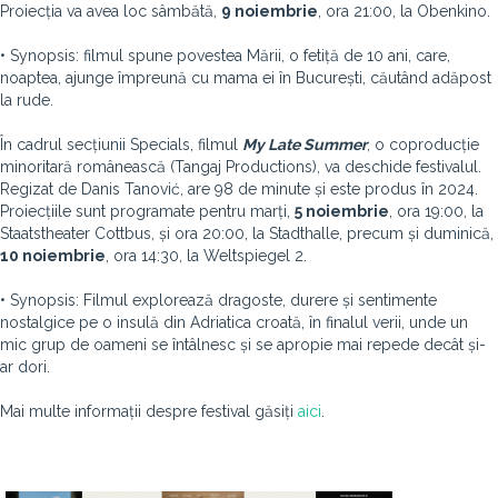
Proiecția va avea loc sâmbătă,
9 noiembrie
, ora 21:00, la Obenkino.
• Synopsis: filmul spune povestea Mării, o fetiță de 10 ani, care,
noaptea, ajunge împreună cu mama ei în București, căutând adăpost
la rude.
În cadrul secțiunii Specials, filmul
My Late Summer
, o coproducție
minoritară românească (Tangaj Productions), va deschide festivalul.
Regizat de Danis Tanović, are 98 de minute și este produs în 2024.
Proiecțiile sunt programate pentru marți,
5 noiembrie
, ora 19:00, la
Staatstheater Cottbus, și ora 20:00, la Stadthalle, precum și duminică,
10 noiembrie
, ora 14:30, la Weltspiegel 2.
• Synopsis: Filmul explorează dragoste, durere și sentimente
nostalgice pe o insulă din Adriatica croată, în finalul verii, unde un
mic grup de oameni se întâlnesc și se apropie mai repede decât și-
ar dori.
Mai multe informații despre festival găsiți
aici
.