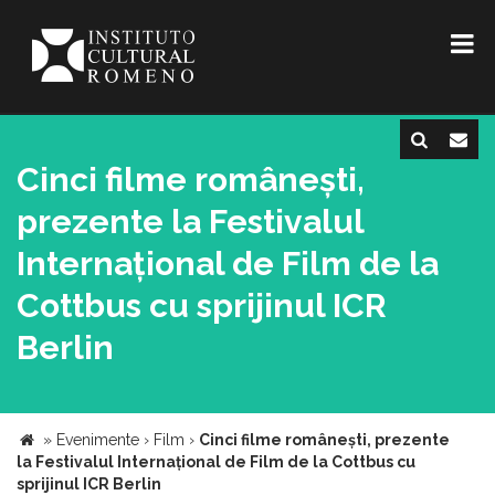
Cinci filme românești,
prezente la Festivalul
Internațional de Film de la
Cottbus cu sprijinul ICR
Berlin
»
Evenimente
›
Film
›
Cinci filme românești, prezente
la Festivalul Internațional de Film de la Cottbus cu
sprijinul ICR Berlin