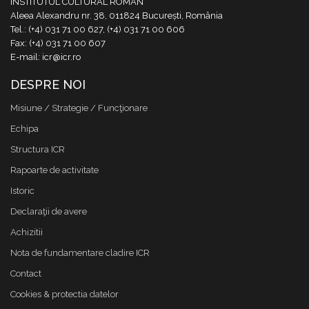
INSTITUTUL CULTURAL ROMÂN
Aleea Alexandru nr. 38, 011824 București, România
Tel.: (+4) 031 71 00 627, (+4) 031 71 00 606
Fax: (+4) 031 71 00 607
E-mail: icr@icr.ro
DESPRE NOI
Misiune / Strategie / Funcţionare
Echipa
Structura ICR
Rapoarte de activitate
Istoric
Declaraţii de avere
Achizitii
Nota de fundamentare cladire ICR
Contact
Cookies & protectia datelor