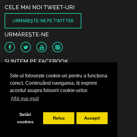
CELE MAI NOI TWEET-URI
URMĂREŞTE-NE PE TWITTER
URMĂREŞTE-NE
SUNTEM PE FACEBOOK
Site-ul folosește cookie-uri pentru a funcționa
corect. Continuând navigarea, iți exprimi
acordul asupra folosirii cookie-urilor.
Află mai mult
Setări
Refuz
Accept!
cookies