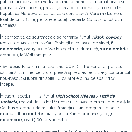
publicului ocazia de a vedea premiere mondiale, internaționale și
germane. Anul acesta, prezenţa creatorilor români și a celor din
Republica Moldova la festival este consistentă. Vorbim despre un
total de cinci filme, pe care le puteţi vedea la Cottbus, după cum
urmează:
În competiția de scurtmetraje se remarcă filmul
Tiktok_cowboy
,
regizat de Anastaseu Ștefan. Proiecțiile vor avea loc vineri,
8
noiembrie
, ora 19:00, la Weltspiegel 1, și duminică,
10 noiembri
e,
ora 10:00, la Weltspiegel 2.
• Synopsis: Este ziua 1 a carantinei COVID în România, iar pe calul
său, tânărul influencer Zoro pleacă spre oraș pentru a-și lua pruncul
nou-născut și iubita din spital. O călătorie plină de absurdități
începe...
În cadrul secțiunii Hits, filmul
High School Thieves / Hoții de
subiecte
, regizat de Tudor Petremarin, va avea premiera mondială la
Cottbus și are 120 de minute. Proiecțiile sunt programate pentru
miercuri,
6 noiembrie
, ora 17:00, la Kammerbühne, și joi,
7
noiembrie
, ora 13:00, la Stadthalle.
• Synopsis: urmărim povestea lui Sofia, Alex, Amalia și Tomiță, care