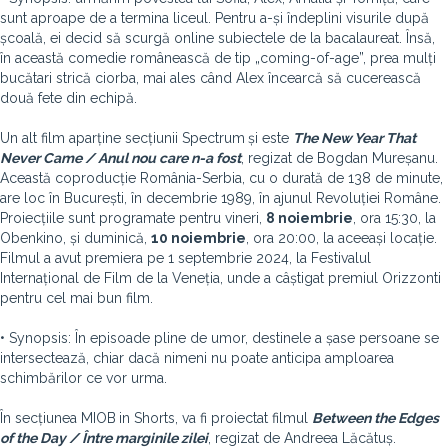
sunt aproape de a termina liceul. Pentru a-și îndeplini visurile după
școală, ei decid să scurgă online subiectele de la bacalaureat. Însă,
în această comedie românească de tip „coming-of-age”, prea mulți
bucătari strică ciorba, mai ales când Alex încearcă să cucerească
două fete din echipă.
Un alt film aparține secțiunii Spectrum
și este
The New Year That
Never Came / Anul nou care n-a fost
, regizat de Bogdan Mureșanu.
Această coproducție România-Serbia, cu o durată de 138 de minute,
are loc în București, în decembrie 1989, în ajunul Revoluției Române.
Proiecțiile sunt programate pentru vineri,
8 noiembrie
, ora 15:30, la
Obenkino, și duminică,
10 noiembrie
, ora 20:00, la aceeași locație.
Filmul a avut premiera pe 1 septembrie 2024, la Festivalul
Internațional de Film de la Veneția, unde a câștigat premiul Orizzonti
pentru cel mai bun film.
• Synopsis: În episoade pline de umor, destinele a șase persoane se
intersectează, chiar dacă nimeni nu poate anticipa amploarea
schimbărilor ce vor urma.
În secțiunea MIOB
in Shorts, va fi proiectat filmul
Between the Edges
of the Day / Între marginile zilei
, regizat de Andreea Lăcătuș.