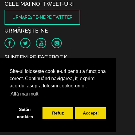
CELE MAI NOI TWEET-URI
URMĂREŞTE-NE PE TWITTER
URMĂREŞTE-NE
SUNTEM PE FACEBOOK
Site-ul folosește cookie-uri pentru a funcționa
corect. Continuând navigarea, iți exprimi
acordul asupra folosirii cookie-urilor.
Află mai mult
Setări
Refuz
Accept!
cookies