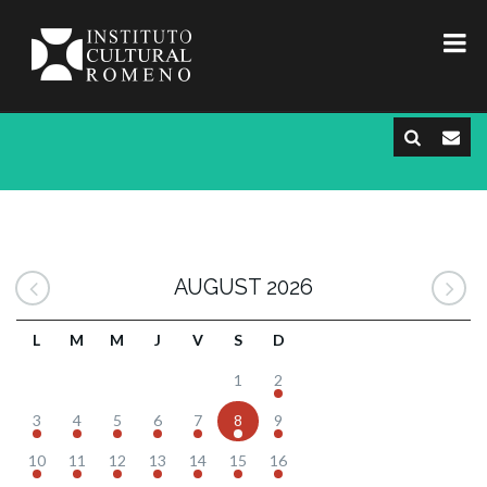
AUGUST 2026
L
M
M
J
V
S
D
1
2
3
4
5
6
7
8
9
10
11
12
13
14
15
16