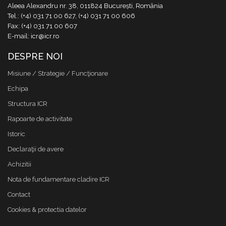
Aleea Alexandru nr. 38, 011824 București, România
Tel.: (+4) 031 71 00 627, (+4) 031 71 00 606
Fax: (+4) 031 71 00 607
E-mail: icr@icr.ro
DESPRE NOI
Misiune / Strategie / Funcţionare
Echipa
Structura ICR
Rapoarte de activitate
Istoric
Declaraţii de avere
Achizitii
Nota de fundamentare cladire ICR
Contact
Cookies & protectia datelor