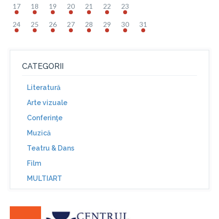
17
18
19
20
21
22
23
24
25
26
27
28
29
30
31
CATEGORII
Literatură
Arte vizuale
Conferinţe
Muzică
Teatru & Dans
Film
MULTIART