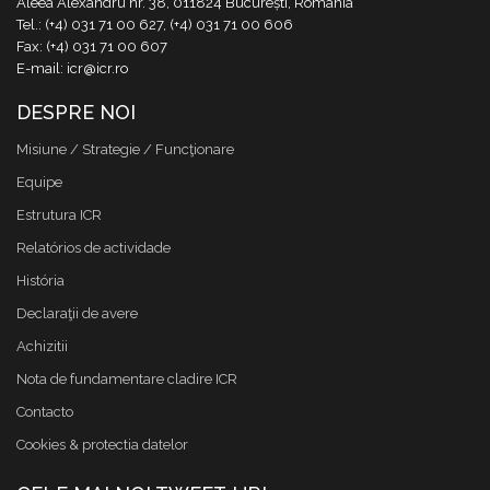
Aleea Alexandru nr. 38, 011824 București, România
Tel.: (+4) 031 71 00 627, (+4) 031 71 00 606
Fax: (+4) 031 71 00 607
E-mail: icr@icr.ro
DESPRE NOI
Misiune / Strategie / Funcţionare
Equipe
Estrutura ICR
Relatórios de actividade
História
Declaraţii de avere
Achizitii
Nota de fundamentare cladire ICR
Contacto
Cookies & protectia datelor