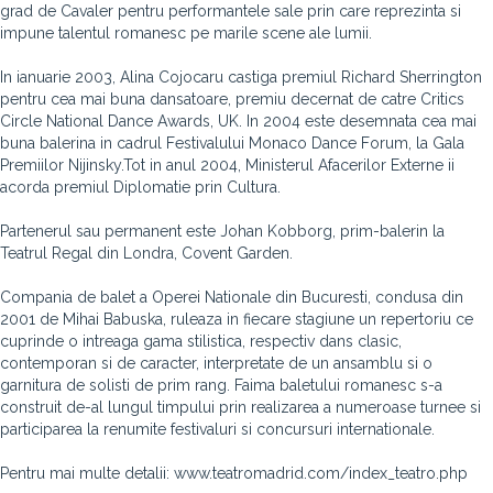
grad de Cavaler pentru performantele sale prin care reprezinta si
impune talentul romanesc pe marile scene ale lumii.
In ianuarie 2003, Alina Cojocaru castiga premiul Richard Sherrington
pentru cea mai buna dansatoare, premiu decernat de catre Critics
Circle National Dance Awards, UK. In 2004 este desemnata cea mai
buna balerina in cadrul Festivalului Monaco Dance Forum, la Gala
Premiilor Nijinsky.Tot in anul 2004, Ministerul Afacerilor Externe ii
acorda premiul Diplomatie prin Cultura.
Partenerul sau permanent este Johan Kobborg, prim-balerin la
Teatrul Regal din Londra, Covent Garden.
Compania de balet a Operei Nationale din Bucuresti, condusa din
2001 de Mihai Babuska, ruleaza in fiecare stagiune un repertoriu ce
cuprinde o intreaga gama stilistica, respectiv dans clasic,
contemporan si de caracter, interpretate de un ansamblu si o
garnitura de solisti de prim rang. Faima baletului romanesc s-a
construit de-al lungul timpului prin realizarea a numeroase turnee si
participarea la renumite festivaluri si concursuri internationale.
Pentru mai multe detalii: www.teatromadrid.com/index_teatro.php