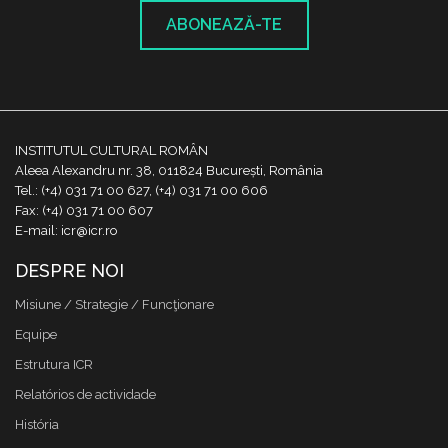
ABONEAZĂ-TE
INSTITUTUL CULTURAL ROMÂN
Aleea Alexandru nr. 38, 011824 București, România
Tel.: (+4) 031 71 00 627, (+4) 031 71 00 606
Fax: (+4) 031 71 00 607
E-mail: icr@icr.ro
DESPRE NOI
Misiune / Strategie / Funcţionare
Equipe
Estrutura ICR
Relatórios de actividade
História