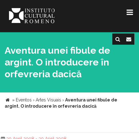
Aventura unei fibule de
argint. O introducere în
orfevreria dacică
»
Eventos
›
Artes Visuais
›
Aventura unei fibule de
argint. O introducere în orfevreria dacică
30 April 2008 - 30 April 2008