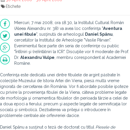
Etichete
Miercuri, 7 mai 2008, ora 18.30, la Institutul Cultural Român
(Aleea Alexandru nr. 38) va avea loc conferinţa "
Aventura
unei fibule
", susţinută de arheologul
Daniel Spânu
,
cercetător la Institutul de Arheologie "Vasile Pârvan".
Evenimentul face parte din seria de conferinţe cu public
"Întîlniri şi (re)întâlniri la ICR". Discuţiile vor fi moderate de Prof.
Dr.
Alexandru Vulpe
, membru corespondent al Academiei
Române.
Conferinţa este dedicată unei dintre fibulele de argint păstrate în
colecţiile Muzeului de Istoria Artei din Viena, piesă multă vreme
ignorată de cercetarea din România. Vor fi abordate posibile ipoteze
cu privire la provenienţa fibulei de la Viena, câteva probleme legate
de morfologia şi ornamentica fibulelor din perioada târzie a celei de
a doua epoci a fierului, precum şi aspecte legate de semnificaţia lor
socială şi simbolică. Dezbaterea va prilejui o introducere în
problemele centrale ale orfevreriei dacice.
Daniel Spânu a susţinut o teză de doctorat cu titlul
Piesele de