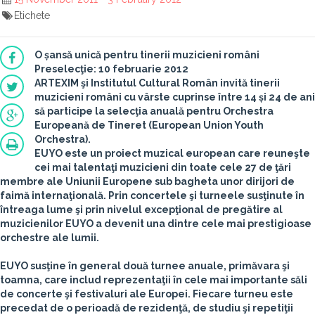
Etichete
O șansă unică pentru tinerii muzicieni români
Preselecţie: 10 februarie 2012
ARTEXIM
şi
Institutul Cultural Român
invită tinerii
muzicieni români cu vârste cuprinse între 14 și 24 de ani
să participe la selecţia anuală pentru
Orchestra
Europeană de Tineret (European Union Youth
Orchestra)
.
EUYO este un proiect muzical european care reuneşte
cei mai talentaţi muzicieni din toate cele 27 de ţări
membre ale Uniunii Europene sub bagheta unor dirijori de
faimă internaţională. Prin concertele şi turneele susţinute în
întreaga lume şi prin nivelul excepţional de pregătire al
muzicienilor EUYO a devenit una dintre cele mai prestigioase
orchestre ale lumii.
EUYO susţine în general două turnee anuale, primăvara şi
toamna, care includ reprezentaţii în cele mai importante săli
de concerte şi festivaluri ale Europei. Fiecare turneu este
precedat de o perioadă de rezidenţă, de studiu şi repetiţii