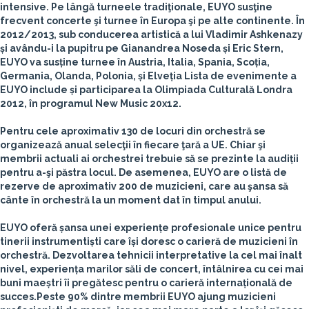
intensive. Pe lângă turneele tradiţionale, EUYO susţine
frecvent concerte şi turnee în Europa şi pe alte continente. În
2012/2013, sub conducerea artistică a lui Vladimir Ashkenazy
și avându-i la pupitru pe Gianandrea Noseda și Eric Stern,
EUYO va susține turnee în Austria, Italia, Spania, Scoția,
Germania, Olanda, Polonia, și Elveția Lista de evenimente a
EUYO include și participarea la Olimpiada Culturală Londra
2012, în programul New Music 20x12.
Pentru cele aproximativ 130 de locuri din orchestră se
organizează anual selecţii în fiecare ţară a UE. Chiar şi
membrii actuali ai orchestrei trebuie să se prezinte la audiții
pentru a-şi păstra locul. De asemenea, EUYO are o listă de
rezerve de aproximativ 200 de muzicieni, care au şansa să
cânte în orchestră la un moment dat în timpul anului.
EUYO oferă șansa unei experiențe profesionale unice pentru
tinerii instrumentiști care își doresc o carieră de muzicieni în
orchestră. Dezvoltarea tehnicii interpretative la cel mai înalt
nivel, experiența marilor săli de concert, întâlnirea cu cei mai
buni maeștri îi pregătesc pentru o carieră internațională de
succes.Peste 90% dintre membrii EUYO ajung muzicieni