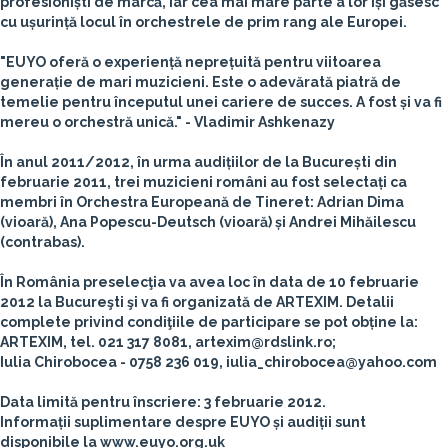
profesioniști de marcă, iar cea mai mare parte a lor își găsesc
cu ușurință locul în orchestrele de prim rang ale Europei.
"EUYO oferă o experiență neprețuită pentru viitoarea
generație de mari muzicieni. Este o adevărată piatră de
temelie pentru începutul unei cariere de succes. A fost și va fi
mereu o orchestră unică." - Vladimir Ashkenazy
În anul 2011/2012, în urma audițiilor de la București din
februarie 2011, trei muzicieni români au fost selectați ca
membri în Orchestra Europeană de Tineret: Adrian Dima
(vioară), Ana Popescu-Deutsch (vioară) și Andrei Mihăilescu
(contrabas).
În România preselecţia va avea loc în data de 10 februarie
2012 la Bucureşti şi va fi organizată de ARTEXIM
. Detalii
complete privind condiţiile de participare se pot obține la:
ARTEXIM, tel. 021 317 8081, artexim@rdslink.ro;
Iulia Chirobocea - 0758 236 019, iulia_chirobocea@yahoo.com
Data limită pentru înscriere: 3 februarie 2012.
Informații suplimentare despre EUYO și audiții sunt
disponibile la www.euyo.org.uk