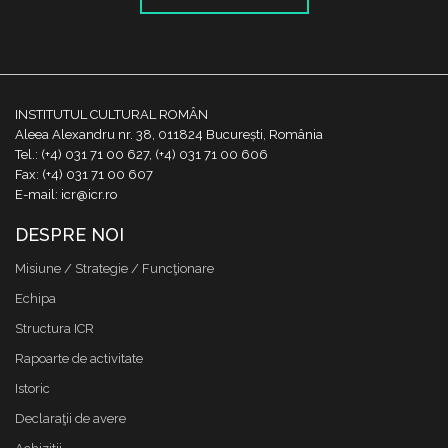
INSTITUTUL CULTURAL ROMÂN
Aleea Alexandru nr. 38, 011824 București, România
Tel.: (+4) 031 71 00 627, (+4) 031 71 00 606
Fax: (+4) 031 71 00 607
E-mail: icr@icr.ro
DESPRE NOI
Misiune / Strategie / Funcţionare
Echipa
Structura ICR
Rapoarte de activitate
Istoric
Declaraţii de avere