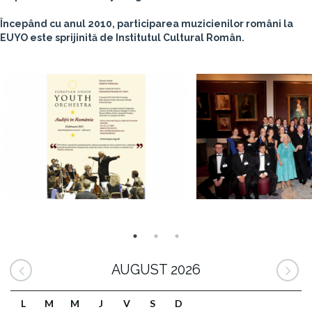
Începând cu anul 2010, participarea muzicienilor români la
EUYO este sprijinită de Institutul Cultural Român.
AUGUST 2026
L
M
M
J
V
S
D