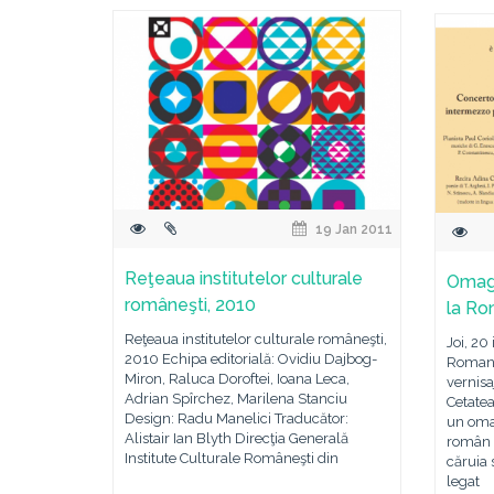
19 Jan 2011
Reţeaua institutelor culturale
Omagi
româneşti, 2010
la R
Reţeaua institutelor culturale româneşti,
Joi, 20
2010 Echipa editorială: Ovidiu Dajbog-
Romani
Miron, Raluca Doroftei, Ioana Leca,
vernisa
Adrian Spîrchez, Marilena Stanciu
Cetatea
Design: Radu Manelici Traducător:
un oma
Alistair Ian Blyth Direcţia Generală
român H
Institute Culturale Româneşti din
căruia 
legat