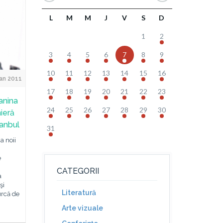
L
M
M
J
V
S
D
1
2
3
4
5
6
7
8
9
10
11
12
13
14
15
16
an 2011
17
18
19
20
21
22
23
anina
24
25
26
27
28
29
30
ieră
tanbul
31
a noii
e
CATEGORII
a
şi
Literatură
urcă de
Arte vizuale