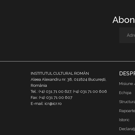
Abone
DESP
INSTITUTUL CULTURAL ROMÂN
Aleea Alexandru nr. 38, 011824 București,
Misiune 
România
Tel.: (+4) 031 71 00 627, (+4) 031 71 00 606
Echipa
Fax: (+4) 031 71 00 607
Structur
E-mail: icr@icr.ro
Rapoarte 
Istoric
Declaraţi