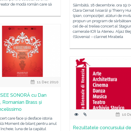
creator de modă român care să
Sâmbătă, 18 decembrie, ora 19:0
Clara Cernat (vioară) şi Thierry Hui
(pian, compoziţie), alături de invitaţ
propun un program de sărbătoare
cel de-al treilea concert al Stagiun
camerale ICR la Ateneu. Aljaz Be
(Slovenia) – clarinet Mirabela
11 Dec 2010
ISEE SONORĂ cu Dan
, Romanian Brass și
ncelissimo
10 D
ert care face și desface istoria
lă Moment de bilanț pentru anul
Rezultatele concursului d
 încheie, luna de la capătul