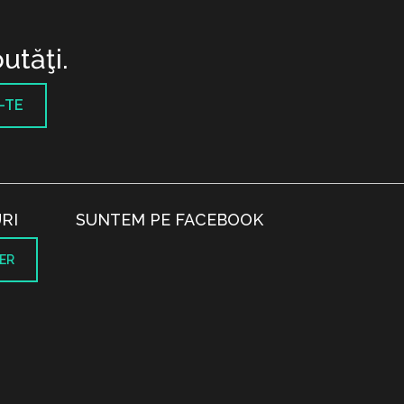
utăţi.
-TE
RI
SUNTEM PE FACEBOOK
ER