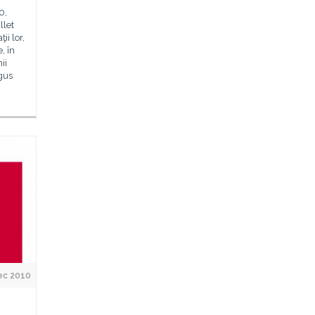
0,
llet
ii lor,
, în
ii
gus
ec 2010
e