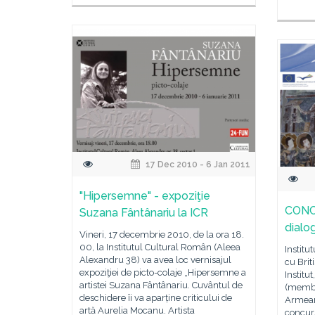
17 Dec 2010 - 6 Jan 2011
"Hipersemne" - expoziţie
CONC
Suzana Fântânariu la ICR
dialo
Vineri, 17 decembrie 2010, de la ora 18.
00, la Institutul Cultural Român (Aleea
Institu
Alexandru 38) va avea loc vernisajul
cu Brit
expoziţiei de picto-colaje „Hipersemne a
Institu
artistei Suzana Fântânariu. Cuvântul de
(membri
deschidere îi va aparține criticului de
Armean
artă Aurelia Mocanu. Artista
concurs