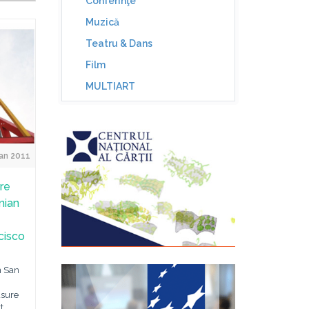
Conferinţe
Muzică
Teatru & Dans
Film
MULTIART
Jan 2011
re
nian
cisco
n San
asure
t.