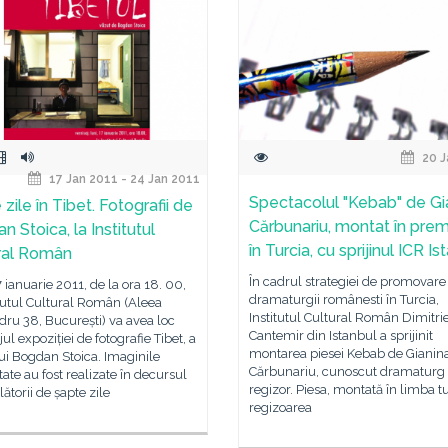
20 J
17 Jan 2011 - 24 Jan 2011
Spectacolul "Kebab" de Gi
zile în Tibet. Fotografii de
Cărbunariu, montat în prem
 Stoica, la Institutul
în Turcia, cu sprijinul ICR Is
ral Român
În cadrul strategiei de promovare 
7 ianuarie 2011, de la ora 18. 00,
dramaturgii românesti în Turcia,
itutul Cultural Român (Aleea
Institutul Cultural Român Dimitri
ru 38, București) va avea loc
Cantemir din Istanbul a sprijinit
jul expoziției de fotografie Tibet, a
montarea piesei Kebab de Gianin
lui Bogdan Stoica. Imaginile
Cărbunariu, cunoscut dramaturg 
ate au fost realizate în decursul
regizor. Piesa, montată în limba t
lătorii de șapte zile
regizoarea