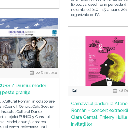
Expoziția, deschisa în perioada 4
noiembrie 2010 – 15 ianuarie 201
organizata de PAI
22 Dec 2010
URS / Drumul modei:
18 D
g peste graniţe
tul Cultural Român, în colaborare
Carnavalul pădurii la Atene
ish Council, Centrul Ceh, Goethe-
Român – concert extraordi
t, Institutul Cultural Danez
 ai reţelei EUNIC) şi Consiliul
Clara Cernat, Thierry Huillet
 al Modei, anunţă lansarea
invitaţii lor
ului pentru selectarea unui