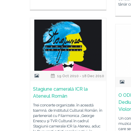
tânăr 
19 Oct 2010 - 18 Dec 2010
Stagiune camerală ICR la
O OD
Ateneul Român
Dediu
Trei concerte organizate, în această
Violo
toamnă, de Institutul Cultural Român, în
parteneriat cu Filarmonica „George
Un conc
Enescu şi TVR Cultural în cadrul
muzica
Stagiunii camerale ICR la Ateneu, aduc
care se