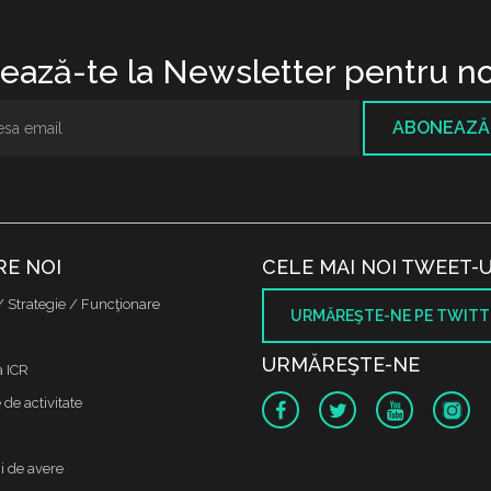
ază-te la Newsletter pentru no
ABONEAZĂ
RE NOI
CELE MAI NOI TWEET-U
/ Strategie / Funcţionare
URMĂREŞTE-NE PE TWITT
URMĂREŞTE-NE
a ICR
de activitate
i de avere