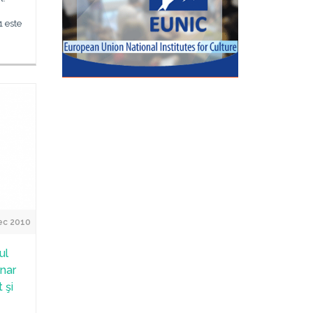
1 este
ec 2010
ul
nar
 şi