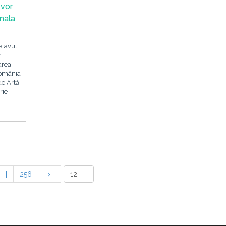
 vor
nala
a avut
n
area
România
de Artă
rie
|
256