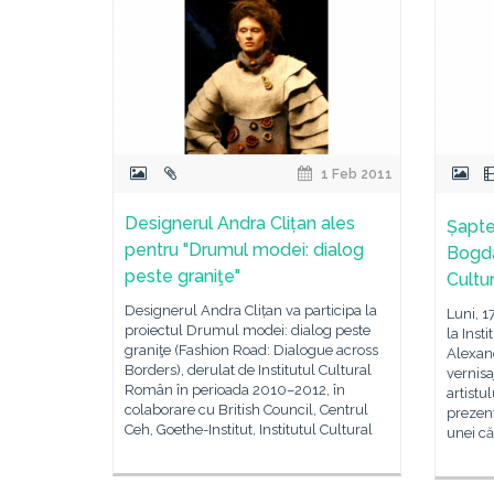
1 Feb 2011
Designerul Andra Clițan ales
Șapte 
pentru "Drumul modei: dialog
Bogdan
peste graniţe"
Cultu
Designerul Andra Clițan va participa la
Luni, 1
proiectul Drumul modei: dialog peste
la Inst
graniţe (Fashion Road: Dialogue across
Alexand
Borders), derulat de Institutul Cultural
vernisa
Român în perioada 2010–2012, în
artistu
colaborare cu British Council, Centrul
prezent
Ceh, Goethe-Institut, Institutul Cultural
unei că