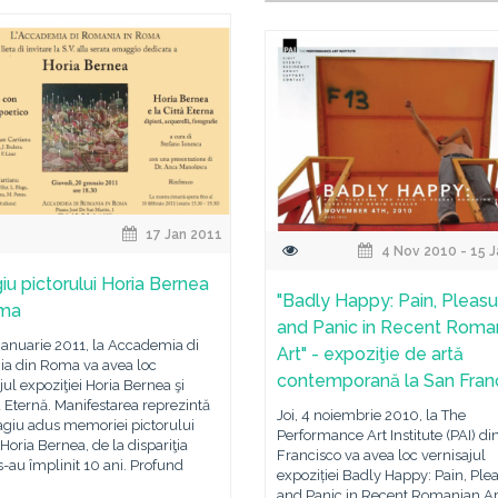
17 Jan 2011
4 Nov 2010 - 15 
u pictorului Horia Bernea
"Badly Happy: Pain, Pleasu
oma
and Panic in Recent Roma
 ianuarie 2011, la Accademia di
Art" - expoziţie de artă
a din Roma va avea loc
contemporană la San Fran
jul expoziţiei Horia Bernea şi
 Eternă. Manifestarea reprezintă
Joi, 4 noiembrie 2010, la The
giu adus memoriei pictorului
Performance Art Institute (PAI) di
oria Bernea, de la dispariţia
Francisco va avea loc vernisajul
s-au împlinit 10 ani. Profund
expoziției Badly Happy: Pain, Ple
and Panic in Recent Romanian Ar