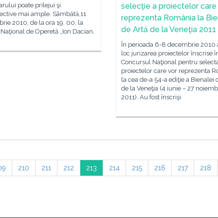
rului poate prilejui şi
selecţie a proiectelor care
pective mai ample. Sâmbătă,11
reprezenta România la Bie
ie 2010, de la ora 19. 00, la
de Artă de la Veneţia 2011
 Naţional de Operetă „Ion Dacian,
În perioada 6-8 decembrie 2010 
loc jurizarea proiectelor înscrise î
Concursul Naţional pentru select
proiectelor care vor reprezenta 
la cea de-a 54-a ediţie a Bienalei 
de la Veneţia (4 iunie – 27 noiemb
2011). Au fost înscrişi
09
210
211
212
213
214
215
216
217
218