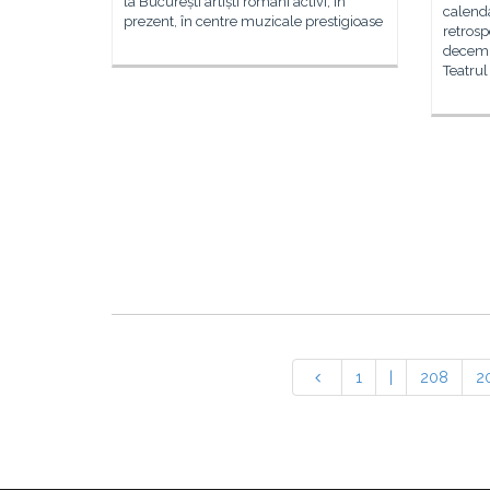
la București artiști români activi, în
calenda
prezent, în centre muzicale prestigioase
retros
decembr
Teatrul
1
|
208
2