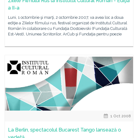
Zilele Filmului Rus la Institutul Cultural Român - Ediţia
a II-a
Luni, 1 octombrie şi marţi, 2 octombrie 2007, va avea loc a doua
ediţie a Zilelor filmului rus, festival organizat de Institutul Cultural
Român în colaborare cu Fundaţia Dostoievski (Fundaţia Culturală
Est-Vest), Uniunea Scriitorilor, ArCub şi Fundaţia pentru poezie
1 Oct 2008
La Berlin, spectacolul Bucarest Tango lansează o
vedetă