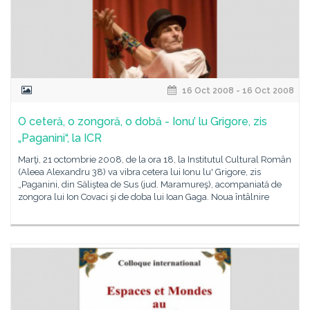
16 Oct 2008 - 16 Oct 2008
O ceteră, o zongoră, o dobă - Ionu’ lu Grigore, zis
„Paganini“, la ICR
Marţi, 21 octombrie 2008, de la ora 18, la Institutul Cultural Român
(Aleea Alexandru 38) va vibra cetera lui Ionu lu' Grigore, zis
„Paganini, din Săliştea de Sus (jud. Maramureş), acompaniată de
zongora lui Ion Covaci şi de doba lui Ioan Gaga. Noua întâlnire