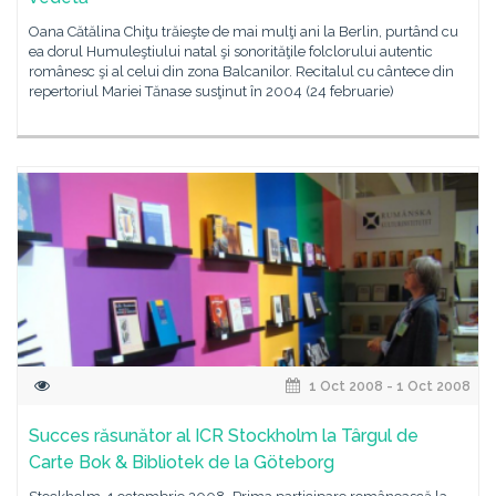
Oana Cătălina Chiţu trăieşte de mai mulţi ani la Berlin, purtând cu
ea dorul Humuleştiului natal şi sonorităţile folclorului autentic
românesc şi al celui din zona Balcanilor. Recitalul cu cântece din
repertoriul Mariei Tănase susţinut în 2004 (24 februarie)
1 Oct 2008 - 1 Oct 2008
Succes răsunător al ICR Stockholm la Târgul de
Carte Bok & Bibliotek de la Göteborg