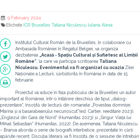
9 February 2024
Etichete
ICR Bruxelles
Tatiana Niculescu
Iuliana Alexa
Institutul Cultural Român de la Bruxelles, în colaborare cu
Ambasada României în Regatul Belgiei, va organiza
dezbaterea
„Acasă - Spațiu Cultural și Sufletesc al Limbii
Române”
, la care va participa scriitoarea
Tatiana
Niculescu. Evenimentul va fi organizat cu ocazia
Zilei
Naționale a Lecturii, sărbătorită în România în data de 15
februarie.
Proiectul va aduce în fața publicului de la Bruxelles un autor
important al României, într-o întâlnire deschisă de tipul „dialog-
prezentare”, însoțită de lectură din romanele „Povestea domniței
Marina și a basarabeanului necunoscut”(ed. Cartier, reeditare 2023),
„Englezul din Gara de Nord” (Humanitas 2023) și „Singur. Viața lui
Mihail Sebastian” (Humanitas, 2022). De asemenea, Tatiana Niculescu
– Branva aborda o serie de biografii interbelice, prezentate în cărți
apărute recent. Discuția literară va fi însoțită de o sesiune de întrebări