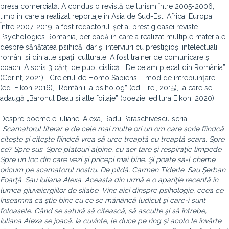
presa comercială. A condus o revistă de turism între 2005-2006,
timp în care a realizat reportaje în Asia de Sud-Est, Africa, Europa.
Între 2007-2019, a fost redactorul-șef al prestigioasei reviste
Psychologies Romania, perioadă în care a realizat multiple materiale
despre sănătatea psihică, dar și interviuri cu prestigioși intelectuali
români și din alte spații culturale. A fost trainer de comunicare și
coach. A scris 3 cărți de publicistică: „De ce am plecat din România”
(Corint, 2021), „Creierul de Homo Sapiens – mod de întrebuințare”
(ed. Eikon 2016), „Românii la psiholog” (ed. Trei, 2015), la care se
adaugă „Baronul Beau și alte foitaje” (poezie, editura Eikon, 2020).
Despre poemele Iulianei Alexa, Radu Paraschivescu scria:
„
Scamatorul literar e de cele mai multe ori un om care scrie fiindcă
citeşte şi citeşte fiindcă vrea să urce treaptă cu treaptă scara. Spre
ce? Spre sus. Spre platouri alpine, cu aer tare şi respiraţie limpede.
Spre un loc din care vezi şi pricepi mai bine. Şi poate să-l cheme
oricum pe scamatorul nostru. De pildă, Carmen Tiderle. Sau Şerban
Foarţă. Sau Iuliana Alexa. Aceasta din urmă e o apariţie recentă în
lumea giuvaiergiilor de silabe. Vine aici dinspre psihologie, ceea ce
înseamnă că ştie bine cu ce se mănâncă ludicul şi care-i sunt
foloasele. Când se satură să citească, să asculte şi să întrebe,
Iuliana Alexa se joacă. Ia cuvinte, le duce pe ring şi acolo le învârte