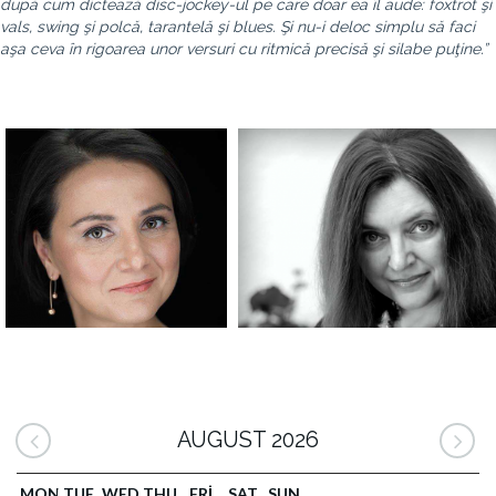
după cum dictează disc-jockey-ul pe care doar ea îl aude: foxtrot şi
vals, swing şi polcă, tarantelă şi blues. Şi nu-i deloc simplu să faci
aşa ceva în rigoarea unor versuri cu ritmică precisă şi silabe puţine.”
AUGUST 2026
MON
TUE
WED
THU
FRI
SAT
SUN