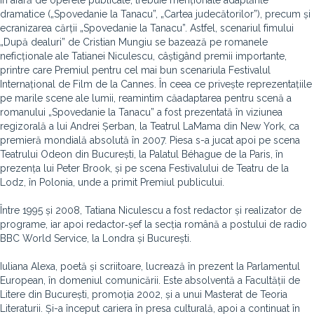
În afară de operele publicate, trebuie menționate adaptările
dramatice („Spovedanie la Tanacu”, „Cartea judecătorilor”), precum și
ecranizarea cărții „Spovedanie la Tanacu”. Astfel, scenariul fimului
„După dealuri” de Cristian Mungiu se bazează pe romanele
neficționale ale Tatianei Niculescu, câștigând premii importante,
printre care Premiul pentru cel mai bun scenariula Festivalul
Internațional de Film de la Cannes. În ceea ce privește reprezentațiile
pe marile scene ale lumii, reamintim căadaptarea pentru scenă a
romanului „Spovedanie la Tanacu” a fost prezentată în viziunea
regizorală a lui Andrei Șerban, la Teatrul LaMama din New York, ca
premieră mondială absolută în 2007. Piesa s-a jucat apoi pe scena
Teatrului Odeon din București, la Palatul Béhague de la Paris, în
prezența lui Peter Brook, și pe scena Festivalului de Teatru de la
Lodz, în Polonia, unde a primit Premiul publicului.
Între 1995 și 2008, Tatiana Niculescu a fost redactor și realizator de
programe, iar apoi redactor‑șef la secția română a postului de radio
BBC World Service, la Londra și București.
Iuliana Alexa, poetă și scriitoare, lucrează în prezent la Parlamentul
European, în domeniul comunicării. Este absolventă a Facultății de
Litere din București, promoția 2002, și a unui Masterat de Teoria
Literaturii. Și-a început cariera în presa culturală, apoi a continuat în