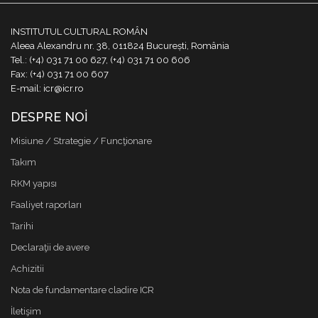
INSTITUTUL CULTURAL ROMÂN
Aleea Alexandru nr. 38, 011824 București, România
Tel.: (+4) 031 71 00 627, (+4) 031 71 00 606
Fax: (+4) 031 71 00 607
E-mail: icr@icr.ro
DESPRE NOI
Misiune / Strategie / Funcţionare
Takım
RKM yapısı
Faaliyet raporları
Tarihi
Declaraţii de avere
Achizitii
Nota de fundamentare cladire ICR
İletişim