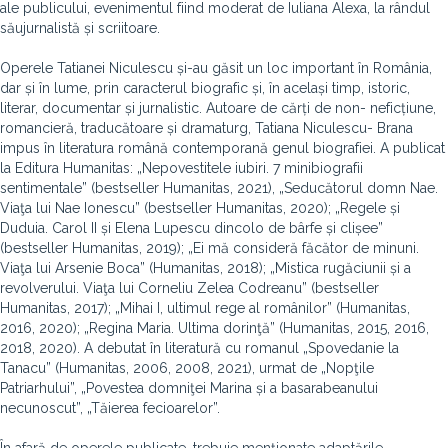
ale publicului, evenimentul fiind moderat de Iuliana Alexa, la rândul
săujurnalistă și scriitoare.
Operele Tatianei Niculescu și-au găsit un loc important în România,
dar și în lume, prin caracterul biografic și, în același timp, istoric,
literar, documentar și jurnalistic. Autoare de cărți de non- neficțiune,
romancieră, traducătoare și dramaturg, Tatiana Niculescu- Brana
impus în literatura română contemporană genul biografiei. A publicat
la Editura Humanitas: „Nepovestitele iubiri. 7 minibiografii
sentimentale” (bestseller Humanitas, 2021), „Seducătorul domn Nae.
Viaţa lui Nae Ionescu” (bestseller Humanitas, 2020); „Regele și
Duduia. Carol II și Elena Lupescu dincolo de bârfe și clișee”
(bestseller Humanitas, 2019); „Ei mă consideră făcător de minuni.
Viaţa lui Arsenie Boca” (Humanitas, 2018); „Mistica rugăciunii și a
revolverului. Viaţa lui Corneliu Zelea Codreanu” (bestseller
Humanitas, 2017); „Mihai I, ultimul rege al românilor” (Humanitas,
2016, 2020); „Regina Maria. Ultima dorinţă” (Humanitas, 2015, 2016,
2018, 2020). A debutat în literatură cu romanul „Spovedanie la
Tanacu” (Humanitas, 2006, 2008, 2021), urmat de „Nopţile
Patriarhului”, „Povestea domniţei Marina și a basarabeanului
necunoscut”, „Tăierea fecioarelor”.