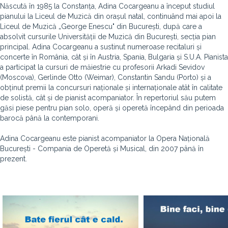
Născută în 1985 la Constanța, Adina Cocargeanu a început studiul
pianului la Liceul de Muzică din orașul natal, continuând mai apoi la
Liceul de Muzică „George Enescu" din București, după care a
absolvit cursurile Universității de Muzică din București, secția pian
principal. Adina Cocargeanu a sustinut numeroase recitaluri și
concerte în România, cât și în Austria, Spania, Bulgaria și S.U.A. Pianista
a participat la cursuri de măiestrie cu profesorii Arkadi Sevidov
(Moscova), Gerlinde Otto (Weimar), Constantin Sandu (Porto) și a
obținut premii la concursuri naționale și internaționale atât în calitate
de solistă, cât și de pianist acompaniator. În repertoriul său putem
găsi piese pentru pian solo, operă și operetă începând din perioada
barocă până la contemporani.
Adina Cocargeanu este pianist acompaniator la Opera Națională
București - Compania de Operetă și Musical, din 2007 până în
prezent.