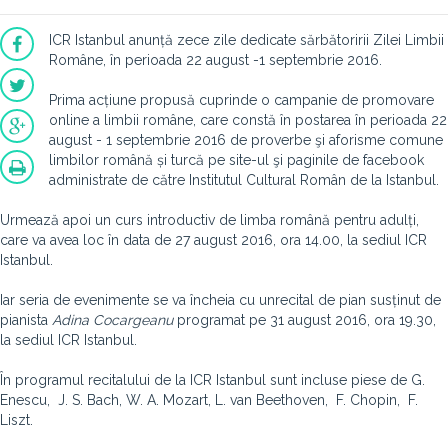
ICR Istanbul anunță zece zile dedicate sărbătoririi Zilei Limbii
Române, în perioada 22 august -1 septembrie 2016.
Prima acțiune propusă cuprinde o campanie de promovare
online a limbii române, care constă în postarea în perioada 22
august - 1 septembrie 2016 de proverbe şi aforisme comune
limbilor română și turcă pe site-ul şi paginile de facebook
administrate de către Institutul Cultural Român de la Istanbul.
Urmează apoi un curs introductiv de limba română pentru adulți,
care va avea loc în data de 27 august 2016, ora 14.00, la sediul ICR
Istanbul.
Iar seria de evenimente se va încheia cu unrecital de pian susținut de
pianista
Adina Cocargeanu
programat pe 31 august 2016, ora 19.30,
la sediul ICR Istanbul.
În programul recitalului de la ICR Istanbul sunt incluse piese de G.
Enescu,
J. S. Bach, W. A. Mozart, L. van Beethoven, F. Chopin, F.
Liszt.