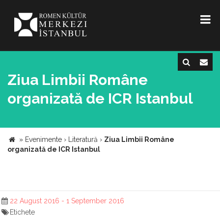
Ziua Limbii Române
organizată de ICR Istanbul
»
Evenimente
›
Literatură
›
Ziua Limbii Române
organizată de ICR Istanbul
22 August 2016 - 1 September 2016
Etichete