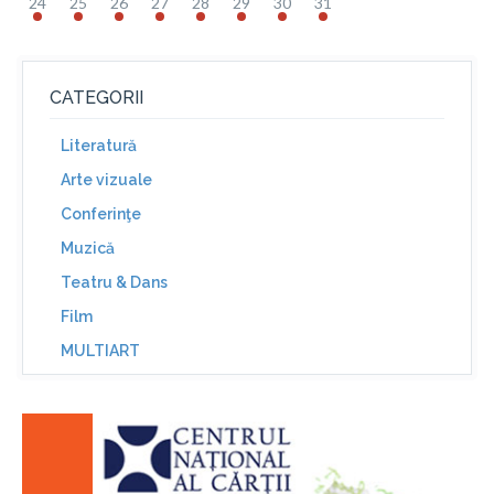
24
25
26
27
28
29
30
31
CATEGORII
Literatură
Arte vizuale
Conferinţe
Muzică
Teatru & Dans
Film
MULTIART