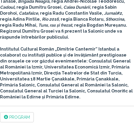
Tănase,
Brigada Neagră
, regia Andrei-Nicolae Teodorescu,
Cadoul
, regia Dumitru Grosei,
Calea Dunării
, regia Sabin
Dorohoi,
Catafalce
, regia Radu Constantin Vasile,
Jurnal#2
,
regia Adina Pintile,
Rio 2016
, regia Bianca Rotaru,
Sthorzina
,
regia Radu Mihai,
Tuns, ras și frezat
, regia Bogdan Mureșanu.
Regizorul Dumitru Grosei va fi prezent la Salonic unde va
răspunde întrebărilor publicului.
Institutul Cultural Român „Dimitrie Cantemir” Istanbul a
colaborat cu instituții publice și de învâțământ prestigioase
din orașele ce vor găzdui evenimentele: Consulatul General
al României la Izmir, Universitatea Economică Izmir, Primăria
Metropolitană Izmir, Direcția Teatrelor de Stat din Turcia,
Universitatea 18 Martie Çanakkale, Primăria Çanakkale,
Primăria Salonic, Consulatul General al României la Salonic,
Consulatul General al Turciei la Salonic, Consulatul Onorific al
României la Edirne și Primăria Edirne.
PROGRAM