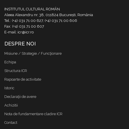
INSTITUTUL CULTURAL ROMÂN
Aleea Alexandru nr. 38, 011824 București, România
Tel.: (+4) 031 71 00 627, (+4) 031 71 00 606
Fax: (+4) 031 71 00 607
E-mail: icr@icr.ro
DESPRE NOI
Misiune / Strategie / Funcţionare
Echipa
Structura ICR
Rapoarte de activitate
Istoric
Declaraţii de avere
Achizitii
Nota de fundamentare cladire ICR
Contact