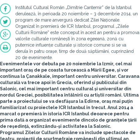
Institutul Cultural Român „Dimitrie Cantemir” de la Istanbul
derulează, în perioada 20 noiembrie – 3 decembrie 2014, un
program de mare anvergură dedicat Zilei Naționale.
Organizat în premieră de ICR Istanbul, programul „Zilele
Culturii Române” este conceput în acest an pentru a promova
valorile culturale românești în zona egeeană, zonă cu
puternice influențe culturale și istorice comune si se va
derula în patru orașe, timp de două săptămâni, cuprinzând
20 de evenimente.
Evenimentele vor debuta pe 20 noiembrie la
Izmir
, cel mai
important oraș de pe coasta turcească a Mării Egee, și vor
continua la
Çanakkale
, important centru universitar. Caravana
culturală va trece apoi în Grecia, oferind și publicului din
Salonic
, cel mai important centru cultural și universitar din
nordul Greciei, posibilitatea întâlnirii cu artiștii români. Ultima
parte a proiectului se va desfășura la
Edirne
, oraș mai puțin
familiarizat cu proiectele ICR Istanbul în trecut. Anul 2014 a
marcat o premieră în istoria ICR Istanbul deoarece pentru
prima dată a organizat evenimente dincolo de granițele țării
de reședință, extinzându-și activitatea la Salonic.
Programul Zilelor Culturii Române va include spectacole de
teatru, proiecții de scurtmetraje românești din ultimul an,