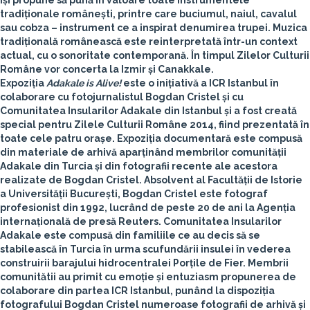
își propune să pună în valoare toate instrumentele
tradiționale românești, printre care buciumul, naiul, cavalul
sau cobza – instrument ce a inspirat denumirea trupei. Muzica
tradițională românească este reinterpretată într-un context
actual, cu o sonoritate contemporană. În timpul Zilelor Culturii
Române vor concerta la Izmir și Canakkale.
Expoziția
Adakale is Alive!
este o inițiativă a ICR Istanbul în
colaborare cu
fotojurnalistul Bogdan Cristel
și cu
Comunitatea Insularilor Adakale din Istanbul
și a fost creată
special pentru Zilele Culturii Române 2014, fiind prezentată în
toate cele patru orașe. Expoziția documentară este compusă
din materiale de arhivă aparținând membrilor comunității
Adakale din Turcia și din fotografii recente ale acestora
realizate de Bogdan Cristel. Absolvent al Facultății de Istorie
a Universității București, Bogdan Cristel este fotograf
profesionist din 1992, lucrând de peste 20 de ani la Agenția
internațională de presă Reuters. Comunitatea Insularilor
Adakale este compusă din familiile ce au decis să se
stabilească în Turcia în urma scufundării insulei în vederea
construirii barajului hidrocentralei Porțile de Fier. Membrii
comunitătii au primit cu emoție și entuziasm propunerea de
colaborare din partea ICR Istanbul, punând la dispoziția
fotografului Bogdan Cristel numeroase fotografii de arhivă și