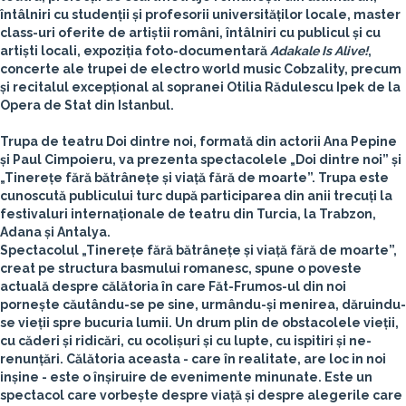
întâlniri cu studenții și profesorii universităților locale, master
class-uri oferite de artiștii români, întâlniri cu publicul și cu
artiști locali, expoziția foto-documentară
Adakale Is Alive!
,
concerte ale trupei de electro world music Cobzality, precum
și recitalul excepțional al sopranei Otilia Rădulescu Ipek de la
Opera de Stat din Istanbul.
Trupa de teatru Doi dintre noi
, formată din actorii Ana Pepine
și Paul Cimpoieru, va prezenta spectacolele „Doi dintre noi” și
„Tinerețe fără bătrânețe și viață fără de moarte”. Trupa este
cunoscută publicului turc după participarea din anii trecuți la
festivaluri internaționale de teatru din Turcia, la Trabzon,
Adana și Antalya.
Spectacolul „Tinerețe fără bătrânețe și viață fără de moarte”,
creat pe structura basmului romanesc, spune o poveste
actuală despre călătoria în care Făt-Frumos-ul din noi
pornește căutându-se pe sine, urmându-și menirea, dăruindu-
se vieții spre bucuria lumii. Un drum plin de obstacolele vieții,
cu căderi și ridicări, cu ocolișuri și cu lupte, cu ispitiri și ne-
renunțări. Călătoria aceasta - care în realitate, are loc in noi
inșine - este o înșiruire de evenimente minunate. Este un
spectacol care vorbește despre viață și despre alegerile care