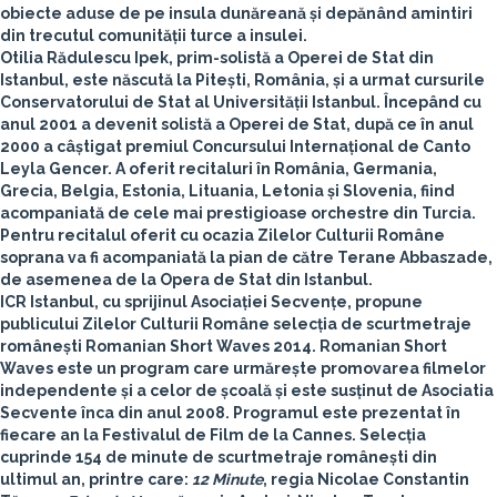
obiecte aduse de pe insula dunăreană și depănând amintiri
din trecutul comunității turce a insulei.
Otilia Rădulescu Ipek
, prim-solistă a Operei de Stat din
Istanbul, este născută la Pitești, România, și a urmat cursurile
Conservatorului de Stat al Universității Istanbul. Începând cu
anul 2001 a devenit solistă a Operei de Stat, după ce în anul
2000 a câștigat premiul Concursului Internațional de Canto
Leyla Gencer. A oferit recitaluri în România, Germania,
Grecia, Belgia, Estonia, Lituania, Letonia și Slovenia, fiind
acompaniată de cele mai prestigioase orchestre din Turcia.
Pentru recitalul oferit cu ocazia Zilelor Culturii Române
soprana va fi acompaniată la pian de către Terane Abbaszade,
de asemenea de la Opera de Stat din Istanbul.
ICR Istanbul, cu sprijinul Asociației Secvențe, propune
publicului Zilelor Culturii Române selecția de scurtmetraje
românești
Romanian Short Waves 2014
. Romanian Short
Waves este un program care urmărește promovarea filmelor
independente și a celor de școală și este susținut de Asociatia
Secvente înca din anul 2008. Programul este prezentat în
fiecare an la Festivalul de Film de la Cannes. Selecția
cuprinde 154 de minute de scurtmetraje românești din
ultimul an, printre care:
12 Minute
, regia Nicolae Constantin