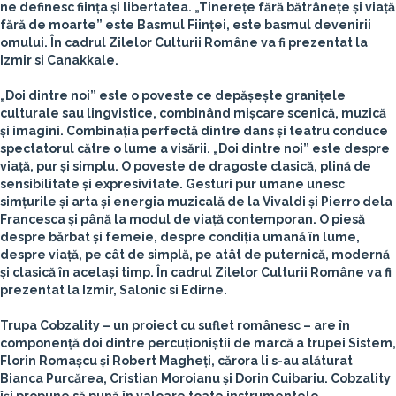
ne definesc ființa și libertatea. „Tinerețe fără bătrânețe și viață
fără de moarte” este Basmul Ființei, este basmul devenirii
omului. În cadrul Zilelor Culturii Române va fi prezentat la
Izmir si Canakkale.
„Doi dintre noi” este o poveste ce depășește granițele
culturale sau lingvistice, combinând mișcare scenică, muzică
și imagini. Combinația perfectă dintre dans și teatru conduce
spectatorul către o lume a visării. „Doi dintre noi” este despre
viață, pur și simplu. O poveste de dragoste clasică, plină de
sensibilitate și expresivitate. Gesturi pur umane unesc
simțurile și arta și energia muzicală de la Vivaldi și Pierro dela
Francesca și până la modul de viață contemporan. O piesă
despre bărbat și femeie, despre condiția umană în lume,
despre viață, pe cât de simplă, pe atât de puternică, modernă
și clasică în același timp. În cadrul Zilelor Culturii Române va fi
prezentat la Izmir, Salonic si Edirne.
Trupa Cobzality
– un proiect cu suflet românesc – are în
componență doi dintre percuționiștii de marcă a trupei Sistem,
Florin Romașcu și Robert Magheți, cărora li s-au alăturat
Bianca Purcărea, Cristian Moroianu și Dorin Cuibariu. Cobzality