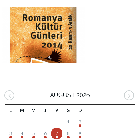
AUGUST 2026
L
M
M
J
V
S
D
1
2
3
4
5
6
7
8
9