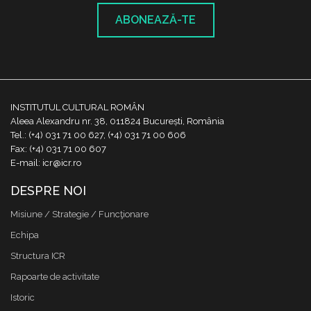
ABONEAZĂ-TE
INSTITUTUL CULTURAL ROMÂN
Aleea Alexandru nr. 38, 011824 București, România
Tel.: (+4) 031 71 00 627, (+4) 031 71 00 606
Fax: (+4) 031 71 00 607
E-mail: icr@icr.ro
DESPRE NOI
Misiune / Strategie / Funcţionare
Echipa
Structura ICR
Rapoarte de activitate
Istoric