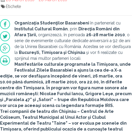
Etichete
Organizaţia Studenţilor Basarabeni
în parteneriat cu
Institutul Cultural Român
, prin
Direcţia Români din
Afara Ţării,
organizează, în perioada
26-28 martie 2010
, o
serie de evenimente culturale dedicate aniversării a 92 de ani
de la Unirea Basarabiei cu România. Acestea se vor desfăşura
la
Bucureşti, Timişoara şi Chişinău
şi vor fi realizate cu
sprijinul mai multor parteneri locali.
Manifestările culturale programate la
Timişoara
, unde
Festivalul Zilele Basarabiei a ajuns la cea de-a X-a
ediţie, se vor desfăşura începând de vineri, 26 martie, ora
10.00 până duminică, 28 martie 2010, ora 22.00, în diferite
centre din Timişoara. În program vor figura nume sonore ale
muzicii româneşti:
Nicolae Furdui Iancu, Grigore Leşe
, precum
şi
„Paralela 47"
şi
„Satori"
– trupe din Republica Moldova care
vor urca pe aceeaşi scenă cu legendara formaţie
IRIS.
Trei companii de teatru din Chişinău –
Centrul de Arte
Coliseum, Teatrul Municipal al Unui Actor
şi
Clubul
Experimental de Teatru "Taine"
– vor evolua pe scenele din
Timişoara, oferind publicului ocazia de a cunoaşte teatrul