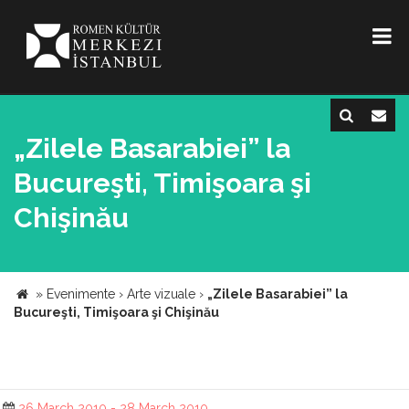
„Zilele Basarabiei” la
Bucureşti, Timişoara şi
Chişinău
»
Evenimente
›
Arte vizuale
›
„Zilele Basarabiei” la
Bucureşti, Timişoara şi Chişinău
26 March 2010 - 28 March 2010