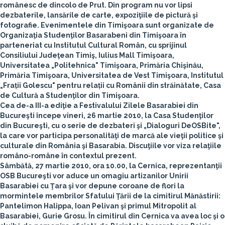
românesc de dincolo de Prut. Din program nu vor lipsi
dezbaterile, lansările de carte, expoziţiile de pictură şi
fotografie. Evenimentele din Timişoara sunt organizate de
Organizaţia Studenţilor Basarabeni din Timişoara în
parteneriat cu Institutul Cultural Român, cu sprijinul
Consiliului Judeţean Timiş, Iulius Mall Timişoara,
Universitatea „Politehnica" Timişoara, Primăria Chişinău,
Primăria Timişoara, Universitatea de Vest Timişoara, Institutul
„Frații Golescu" pentru relații cu Românii din străinătate, Casa
de Cultură a Studenţilor din Timişoara.
Cea de-a III-a ediţie a Festivalului Zilele Basarabiei din
Bucureşti
începe vineri, 26 martie 2010, la Casa Studenţilor
din Bucureşti, cu o serie de dezbateri şi „Dialoguri DeOSBite",
la care vor participa personalităţi de marcă ale vieţii politice şi
culturale din România şi Basarabia. Discuţiile vor viza relaţiile
româno-române în contextul prezent.
Sâmbătă, 27 martie 2010, ora 10.00, la Cernica, reprezentanţii
OSB Bucureşti vor aduce un omagiu artizanilor Unirii
Basarabiei cu Ţara şi vor depune coroane de flori la
mormintele membrilor Sfatului Ţării de la cimitirul Mănăstirii:
Pantelimon Halippa, Ioan Pelivan
şi
primul Mitropolit al
Basarabiei, Gurie Grosu
. În cimitirul din Cernica va avea loc şi o