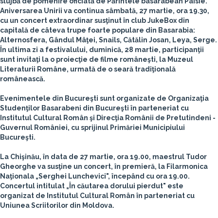
slujbă de pomenire oficiată de
Părintele basarabean Paisie
.
Aniversarea Unirii va continua sâmbată, 27 martie, ora 19.30,
cu un concert extraordinar susţinut în club JukeBox din
capitală de câteva trupe foarte populare din Basarabia:
Alternosfera, Gândul Mâţei, Snails, Cătălin Josan, Leya, Serge.
În ultima zi a festivalului, duminică, 28 martie, participanţii
sunt invitaţi la o proiecţie de filme româneşti, la Muzeul
Literaturii Române, urmată de o seară tradiţională
românească.
Evenimentele din Bucureşti sunt organizate de Organizaţia
Studenţilor Basarabeni din Bucureşti în parteneriat cu
Institutul Cultural Român şi Direcţia Românii de Pretutindeni -
Guvernul României, cu sprijinul Primăriei Municipiului
Bucureşti.
La
Chişinău
, în data de 27 martie, ora 19.00, maestrul
Tudor
Gheorghe
va susţine un concert, în premieră, la Filarmonica
Naţionala „Serghei Lunchevici", începând cu ora 19.00.
Concertul intitulat „În căutarea dorului pierdut" este
organizat de Institutul Cultural Român în parteneriat cu
Uniunea Scriitorilor din Moldova.