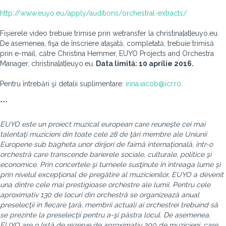
http://www.euyo.eu/apply/auditions/orchestral-extracts/
Fișierele video trebuie trimise prin wetransfer la christina[at]euyo.eu.
De asemenea, fişa de înscriere ataşată, completată, trebuie trimisă
prin e-mail, către Christina Hemmer, EUYO Projects and Orchestra
Manager, christina[at]euyo.eu.
Data limită: 10 aprilie 2016.
Pentru întrebări şi detalii suplimentare:
irina.iacob@icr.ro
.
***
EUYO este un proiect muzical european care reuneşte cei mai
talentaţi muzicieni din toate cele 28 de ţări membre ale Uniunii
Europene sub bagheta unor dirijori de faimă internaţională, într-o
orchestră care transcende barierele sociale, culturale, politice şi
economice. Prin concertele şi turneele susţinute în întreaga lume şi
prin nivelul excepţional de pregătire al muzicienilor, EUYO a devenit
una dintre cele mai prestigioase orchestre ale lumii. Pentru cele
aproximativ 130 de locuri din orchestră se organizează anual
preselecţii în fiecare ţară, membrii actuali ai orchestrei trebuind să
se prezinte la preselecţii pentru a-şi păstra locul. De asemenea,
EUYO are o listă de rezerve de aproximativ 200 de muzicieni, care