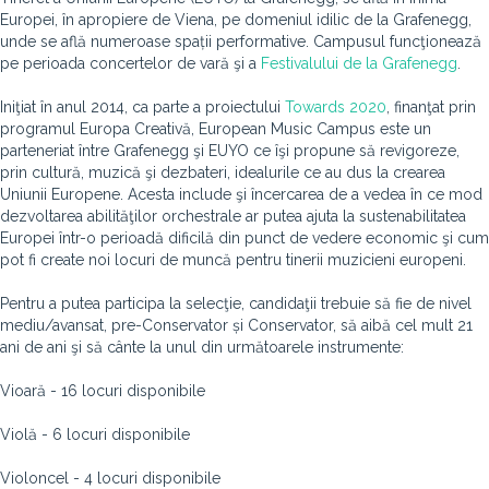
Europei,
în apropiere
de Viena, pe domeniul idilic de la Grafenegg,
unde se află numeroase spații performative. Campusul funcţionează
pe perioada concertelor de vară şi a
Festivalului de la Grafenegg
.
Iniţiat în anul 2014, ca parte a proiectului
Towards 2020
, finanţat prin
programul Europa Creativă, European Music Campus este un
parteneriat între Grafenegg şi EUYO ce îşi propune să revigoreze,
prin cultură, muzică şi dezbateri, idealurile ce au dus la crearea
Uniunii Europene. Acesta include şi încercarea de a vedea în ce mod
dezvoltarea abilităţilor orchestrale ar putea ajuta la sustenabilitatea
Europei într-o perioadă dificilă din punct de vedere economic şi cum
pot fi create noi locuri de muncă pentru tinerii muzicieni europeni.
Pentru a putea participa la selecţie, candidaţii trebuie să fie de nivel
mediu/avansat, pre-Conservator și Conservator, să aibă cel mult 21
ani de ani şi să cânte la unul din următoarele instrumente:
Vioară - 16 locuri disponibile
Violă - 6 locuri disponibile
Violoncel - 4 locuri disponibile