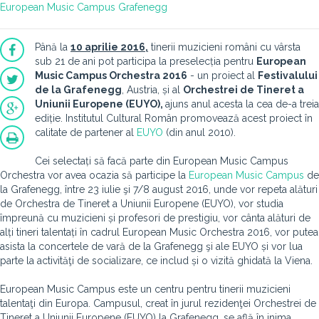
European Music Campus Grafenegg
Până la
10 aprilie 2016,
tinerii muzicieni români cu vârsta
sub 21 de ani pot participa la preselecția pentru
European
Music Campus Orchestra 2016
- un proiect al
Festivalului
de la Grafenegg
, Austria, și al
Orchestrei de Tineret a
Uniunii Europene (EUYO),
ajuns anul acesta la cea de-a treia
ediție. Institutul Cultural Român promovează acest proiect în
calitate de partener al
EUYO
(din anul 2010).
Cei selectați să facă parte din European Music Campus
Orchestra vor avea ocazia să participe la
European Music Campus
de
la Grafenegg, între 23 iulie şi 7/8 august 2016, unde vor repeta alături
de Orchestra de Tineret a Uniunii Europene (EUYO), vor studia
împreună cu muzicieni și profesori de prestigiu, vor cânta alături de
alți tineri talentați în cadrul European Music Orchestra 2016, vor putea
asista la concertele de vară de la Grafenegg şi ale EUYO și vor lua
parte la activităţi de socializare, ce includ și o vizită ghidată la Viena.
European Music Campus este un centru pentru tinerii muzicieni
talentaţi din Europa. Campusul, creat în jurul rezidenţei Orchestrei de
Tineret a Uniunii Europene (EUYO) la Grafenegg, se află în inima