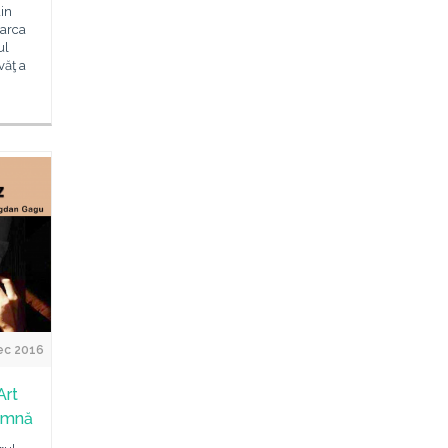
din
marca
ul
văţ a
ec 2016
Art
amnă