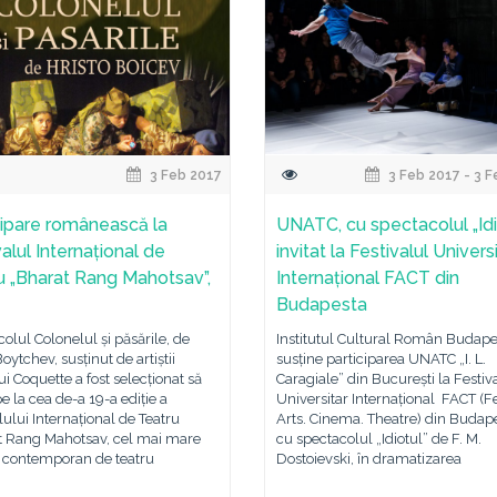
3 Feb 2017
3 Feb 2017 - 3 
cipare românească la
UNATC, cu spectacolul „Idio
alul Internațional de
invitat la Festivalul Univers
u „Bharat Rang Mahotsav”,
Internațional FACT din
Budapesta
olul Colonelul și păsările, de
Institutul Cultural Român Budape
Boytchev, susținut de artiștii
susține participarea UNATC „I. L.
ui Coquette a fost selecționat să
Caragiale” din București la Festiv
pe la cea de-a 19-a ediție a
Universitar Internațional FACT (Fe
lului Internațional de Teatru
Arts. Cinema. Theatre) din Budape
t Rang Mahotsav, cel mai mare
cu spectacolul „Idiotul” de F. M.
l contemporan de teatru
Dostoievski, în dramatizarea