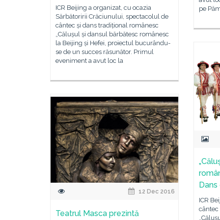
ICR Beijing a organizat, cu ocazia
pe Pămâ
Sărbătoririi Crăciunului, spectacolul de
cântec și dans tradițional românesc
„Călușul și dansul bărbătesc românesc
la Beijing și Hefei, proiectul bucurându-
se de un succes răsunător. Primul
eveniment a avut loc la
„Călu
român
Dans 
12 Dec 2016
ICR Bei
cântec 
Teatrul Masca prezintă
„Căluș