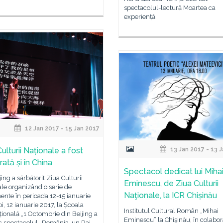
spectacolul-lectură Moartea ca
experiență
12 Jan 2017 - 15 Jan 2017
ulturii Naționale a fost
13 Jan 2017 - 13 
ată și în China
Spectacol dedicat lui Miha
jing a sărbătorit Ziua Culturii
Eminescu, de Ziua Culturii
le organizând o serie de
Naţionale, la ICR Chișinău
nte în perioada 12-15 ianuarie
oi, 12 ianuarie 2017, la Școala
Institutul Cultural Român „Mihai
țională „1 Octombrie din Beijing a
Eminescu” la Chişinău, în colabor
c spectacolul „România, un Rai