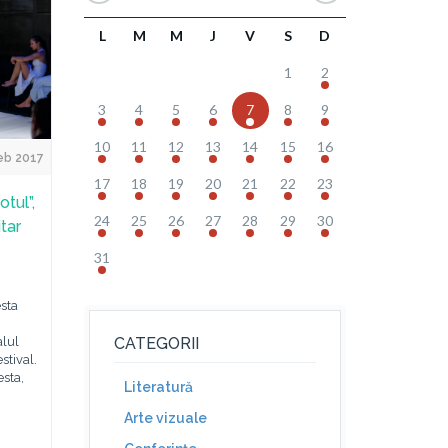
L
M
M
J
V
S
D
1
2
3
4
5
6
7
8
9
10
11
12
13
14
15
16
Feb 2017
17
18
19
20
21
22
23
tul”,
24
25
26
27
28
29
30
itar
31
sta
alul
CATEGORII
stival.
sta,
Literatură
Arte vizuale