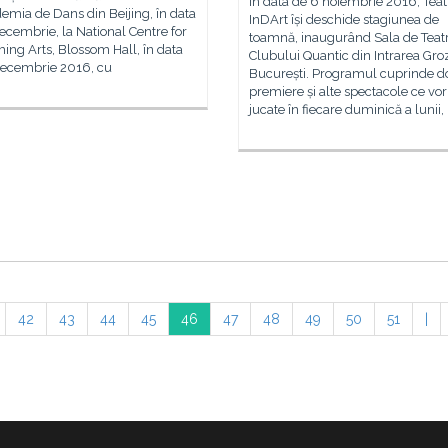
În data de 6 noiembrie 2016, Teat
emia de Dans din Beijing, în data
InDArt își deschide stagiunea de
ecembrie, la National Centre for
toamnă, inaugurând Sala de Teat
ing Arts, Blossom Hall, în data
Clubului Quantic din Intrarea Groz
decembrie 2016, cu
București. Programul cuprinde d
premiere și alte spectacole ce vor 
jucate în fiecare duminică a lunii
42
43
44
45
46
47
48
49
50
51
|