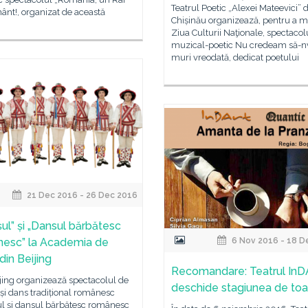
Teatrul Poetic „Alexei Mateevici” 
nt!, organizat de această
Chișinău organizează, pentru a 
Ziua Culturii Naţionale, spectacol
muzical-poetic Nu credeam să-n
muri vreodată, dedicat poetului
21 Dec 2016 - 26 Dec 2016
șul” și „Dansul bărbătesc
esc” la Academia de
6 Nov 2016 - 18 D
din Beijing
Recomandare: Teatrul InD
jing organizează spectacolul de
deschide stagiunea de to
și dans tradițional românesc
ul și dansul bărbătesc românesc