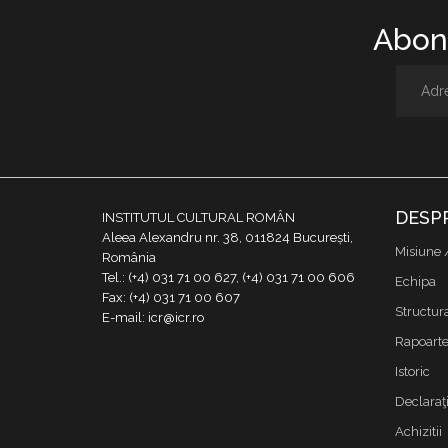
Abone
DESP
INSTITUTUL CULTURAL ROMÂN
Aleea Alexandru nr. 38, 011824 București,
Misiune 
România
Tel.: (+4) 031 71 00 627, (+4) 031 71 00 606
Echipa
Fax: (+4) 031 71 00 607
Structur
E-mail: icr@icr.ro
Rapoarte 
Istoric
Declaraţi
Achizitii