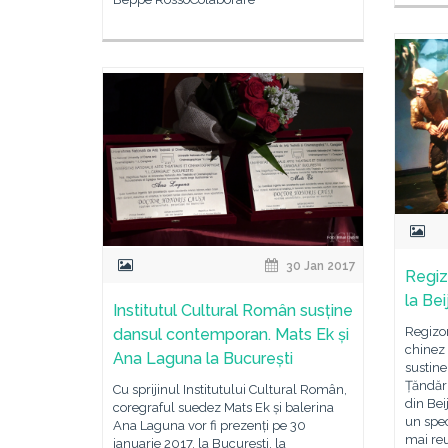
30 Jan 2017
Regiz
la Bei
Institutul Cultural Român susține
Regizor
dansul contemporan. Mats Ek și
chinez
Ana Laguna la București
sustine
Țăndări
Cu sprijinul Institutului Cultural Român,
din Bei
coregraful suedez Mats Ek și balerina
un spec
Ana Laguna vor fi prezenți pe 30
mai reu
ianuarie 2017, la București, la