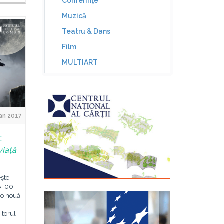
Conferinţe
Muzică
Teatru & Dans
Film
MULTIART
an 2017
:
viață
ește
8. 00,
 o nouă
itorul