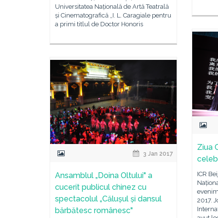
Universitatea Națională de Artă Teatrală
și Cinematografică „I. L. Caragiale pentru
a primi titlul de Doctor Honoris
Ziua C
3 Jan 2017
celebr
ICR Bei
Ansamblul „Doina Oltului" a
Naționa
cucerit publicul chinez cu
evenime
spectacolul „Călușul și dansul
2017. J
Interna
bărbătesc românesc"
avut lo