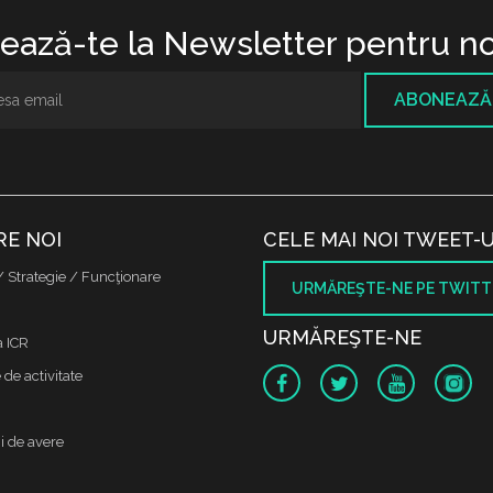
ază-te la Newsletter pentru no
ABONEAZĂ
RE NOI
CELE MAI NOI TWEET-U
/ Strategie / Funcţionare
URMĂREŞTE-NE PE TWITT
URMĂREŞTE-NE
a ICR
de activitate
i de avere