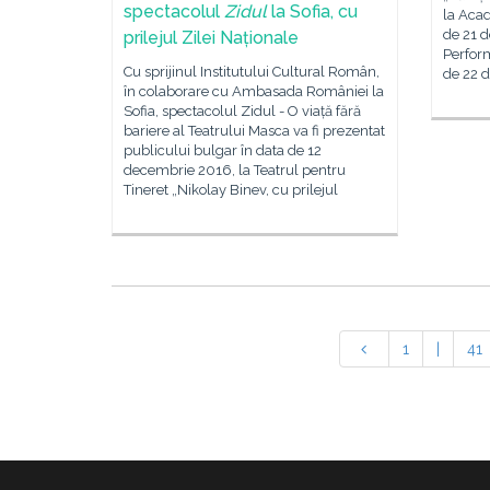
spectacolul
Zidul
la Sofia, cu
la Acad
de 21 d
prilejul Zilei Naționale
Perform
Cu sprijinul Institutului Cultural Român,
de 22 
în colaborare cu Ambasada României la
Sofia, spectacolul Zidul - O viață fără
bariere al Teatrului Masca va fi prezentat
publicului bulgar în data de 12
decembrie 2016, la Teatrul pentru
Tineret „Nikolay Binev, cu prilejul
1
|
41