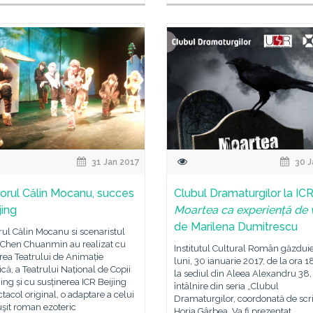
31 Jan 2017
30 J
orul Călin Mocanu, succes
Clubul Dramaturgilor la ICR
jing
Moartea ca experiență de 
de Marilena Dumitrescu
ul Călin Mocanu si scenaristul
 Chen Chuanmin au realizat cu
Institutul Cultural Român găzdui
rea Teatrului de Animație
luni, 30 ianuarie 2017, de la ora 1
că, a Teatrului Național de Copii
la sediul din Aleea Alexandru 38,
jing și cu susținerea ICR Beijing
întâlnire din seria „Clubul
tacol original, o adaptare a celui
Dramaturgilor, coordonată de scri
şit roman ezoteric
Horia Gârbea. Va fi prezentat