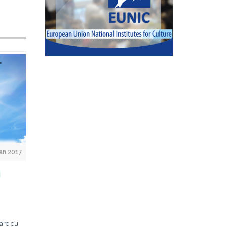
Jan 2017
i
are cu