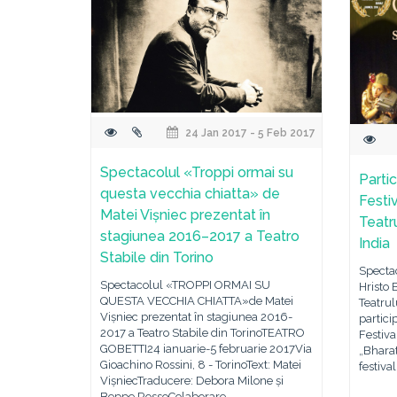
24 Jan 2017 - 5 Feb 2017
Spectacolul «Troppi ormai su
Parti
questa vecchia chiatta» de
Festiv
Matei Vișniec prezentat în
Teatr
stagiunea 2016–2017 a Teatro
India
Stabile din Torino
Spectac
Spectacolul «TROPPI ORMAI SU
Hristo 
QUESTA VECCHIA CHIATTA»de Matei
Teatrul
Vișniec prezentat în stagiunea 2016-
partici
2017 a Teatro Stabile din TorinoTEATRO
Festiva
GOBETTI24 ianuarie-5 februarie 2017Via
„Bhara
Gioachino Rossini, 8 - TorinoText: Matei
festiva
VișniecTraducere: Debora Milone și
Beppe RossoColaborare