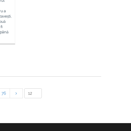
rul
ru a
avești,
ouă
fi
, până
76