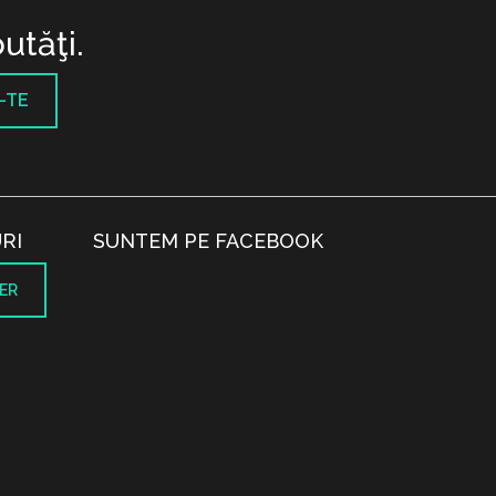
utăţi.
-TE
RI
SUNTEM PE FACEBOOK
ER