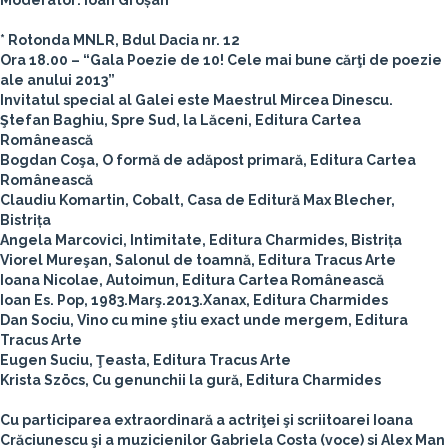
Moderator: Ioan Groșan
* Rotonda MNLR, Bdul Dacia nr. 12
Ora 18.00 – “Gala Poezie de 10! Cele mai bune cărţi de poezie
ale anului 2013”
Invitatul special al Galei este Maestrul Mircea Dinescu.
Ştefan Baghiu, Spre Sud, la Lăceni, Editura Cartea
Românească
Bogdan Coşa, O formă de adăpost primară, Editura Cartea
Românească
Claudiu Komartin, Cobalt, Casa de Editură Max Blecher,
Bistrița
Angela Marcovici, Intimitate, Editura Charmides, Bistrița
Viorel Mureşan, Salonul de toamnă, Editura Tracus Arte
Ioana Nicolae, Autoimun, Editura Cartea Românească
Ioan Es. Pop, 1983.Marş.2013.Xanax, Editura Charmides
Dan Sociu, Vino cu mine ştiu exact unde mergem, Editura
Tracus Arte
Eugen Suciu, Ţeasta, Editura Tracus Arte
Krista Szöcs, Cu genunchii la gură, Editura Charmides
Cu participarea extraordinară a actriţei şi scriitoarei Ioana
Crăciunescu şi a muzicienilor Gabriela Costa (voce) si Alex Man