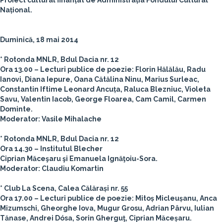
Proiect cultural finanțat de Administrația Fondului Cultural
Național.
Duminică, 18 mai 2014
* Rotonda MNLR, Bdul Dacia nr. 12
Ora 13.00 – Lecturi publice de poezie: Florin Hălălău, Radu
Ianovi, Diana Iepure, Oana Cătălina Ninu, Marius Surleac,
Constantin Iftime Leonard Ancuța, Raluca Blezniuc, Violeta
Savu, Valentin Iacob, George Floarea, Cam Camil, Carmen
Dominte.
Moderator: Vasile Mihalache
* Rotonda MNLR, Bdul Dacia nr. 12
Ora 14.30 – Institutul Blecher
Ciprian Măceşaru şi Emanuela Ignăţoiu-Sora.
Moderator: Claudiu Komartin
* Club La Scena, Calea Călărași nr. 55
Ora 17.00 – Lecturi publice de poezie: Mitoș Micleușanu, Anca
Mizumschi, Gheorghe Iova, Mugur Grosu, Adrian Pârvu, Iulian
Tănase, Andrei Dósa, Sorin Gherguţ, Ciprian Măceșaru.