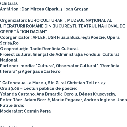
(chitară).
Amfitrioni: Dan Mircea Cipariu şi Ioan Groşan
Organizatori: EURO CULTURART, MUZEUL NAŢIONAL AL
LITERATURII ROMÂNE DIN BUCUREŞTI, TEATRUL NAŢIONAL DE
OPERETĂ “ION DACIAN”.
Coorganizatori: APLER, USR Filiala Bucureşti Poezie, Opera
Scrisă.Ro.
O coproducţie Radio România Cultural.
Proiect cultural finanțat de Administrația Fondului Cultural
Național.
Parteneri media: "Cultura", Observator Cultural", "România
literară" şi AgenţiadeCarte.ro.
* Cafeneaua La Muzeu, Str. G-ral Christian Tell nr. 27
Ora 19.00 – Lecturi publice de poezie:
Yolanda Castano, Ana Brnardić Oproiu, Dénes Krusovszky,
Peter Rácz, Adam Borzič, Marko Pogacar, Andrea Inglese, Jana
Putrle Srdic
Moderator: Cosmin Perța