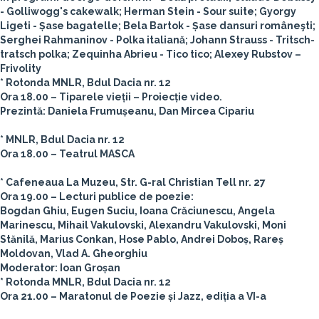
- Golliwogg's cakewalk; Herman Stein - Sour suite; Gyorgy
Ligeti - Șase bagatelle; Bela Bartok - Șase dansuri româneşti;
Serghei Rahmaninov - Polka italiană; Johann Strauss - Tritsch-
tratsch polka; Zequinha Abrieu - Tico tico; Alexey Rubstov –
Frivolity
* Rotonda MNLR, Bdul Dacia nr. 12
Ora 18.00 – Tiparele vieții – Proiecție video.
Prezintă: Daniela Frumușeanu, Dan Mircea Cipariu
* MNLR, Bdul Dacia nr. 12
Ora 18.00 – Teatrul MASCA
* Cafeneaua La Muzeu, Str. G-ral Christian Tell nr. 27
Ora 19.00 – Lecturi publice de poezie:
Bogdan Ghiu, Eugen Suciu, Ioana Crăciunescu, Angela
Marinescu, Mihail Vakulovski, Alexandru Vakulovski, Moni
Stănilă, Marius Conkan, Hose Pablo, Andrei Doboș, Rareș
Moldovan, Vlad A. Gheorghiu
Moderator: Ioan Groșan
* Rotonda MNLR, Bdul Dacia nr. 12
Ora 21.00 – Maratonul de Poezie și Jazz, ediția a VI-a