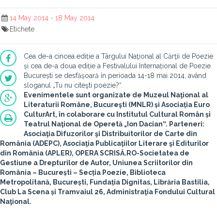
14 May 2014 - 18 May 2014
Etichete
Cea de-a cincea ediție a Târgului Naţional al Cărţii de Poezie
și cea de-a doua ediție a Festivalului Internațional de Poezie
București se desfășoară în perioada 14-18 mai 2014, având
sloganul „Tu nu citeşti poezie?“.
Evenimentele sunt organizate de Muzeul Naţional al
Literaturii Române, Bucureşti (MNLR) și Asociația Euro
CulturArt, în colaborare cu Institutul Cultural Român și
Teatrul Naţional de Operetă „Ion Dacian“. Parteneri:
Asociaţia Difuzorilor şi Distribuitorilor de Carte din
România (ADEPC), Asociaţia Publicaţiilor Literare şi Editurilor
din România (APLER), OPERA SCRISĂ.RO-Societatea de
Gestiune a Drepturilor de Autor, Uniunea Scriitorilor din
România – București – Secția Poezie, Biblioteca
Metropolitană, București, Fundația Dignitas, Librăria Bastilia,
Club La Scena și Tramvaiul 26, Administraţia Fondului Cultural
Naţional.