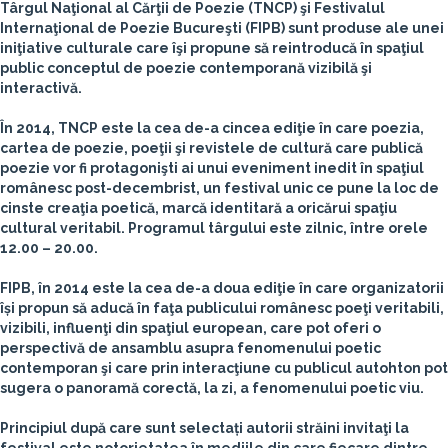
Târgul Naţional al Cărţii de Poezie (TNCP) şi Festivalul
Internaţional de Poezie Bucureşti (FIPB) sunt produse ale unei
iniţiative culturale care îşi propune să reintroducă în spaţiul
public conceptul de poezie contemporană vizibilă şi
interactivă.
În 2014, TNCP este la cea de-a cincea ediţie în care poezia,
cartea de poezie, poeţii şi revistele de cultură care publică
poezie vor fi protagonişti ai unui eveniment inedit în spaţiul
românesc post-decembrist, un festival unic ce pune la loc de
cinste creaţia poetică, marcă identitară a oricărui spaţiu
cultural veritabil. Programul târgului este zilnic, între orele
12.00 – 20.00.
FIPB, în 2014 este la cea de-a doua ediţie în care organizatorii
își propun să aducă în faţa publicului românesc poeţi veritabili,
vizibili, influenţi din spaţiul european, care pot oferi o
perspectivă de ansamblu asupra fenomenului poetic
contemporan şi care prin interacţiune cu publicul autohton pot
sugera o panoramă corectă, la zi, a fenomenului poetic viu.
Principiul după care sunt selectați autorii străini invitaţi la