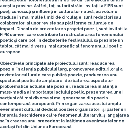
festival este notorietatea în mediile din care fiecare dintre
aceştia provine. Astfel, toţi autorii străini invitaţi la FIPB sunt
poeţi cunoscuţi şi influenţi în cultura lor nativă, au volume
traduse în mai multe limbi de circulaţie, sunt redactori sau
colaboratori ai unor reviste sau platforme culturale de
impact. Dincolo de prezentarea propriei poezii, sunt invitați la
FIPB oameni care contribuie la restructurarea fenomenului
poetic şi care pot, în dezbaterile festivalului, să prezinte un
tablou cât mai divers şi mai autentic al fenomenului poetic
european.
Obiectivele principale ale proiectului sunt: readucerea
poeziei în atenţia publicului larg, promovarea editurilor şi a
revistelor culturale care publică poezie, producerea unui
spectacol poetic de amploare, dezbaterea aspectelor
problematice actuale ale poeziei, readucerea în atenţia
mass-media a importanţei actului poetic, prezentarea unei
secţiuni cât mai diverse şi mai generoase din poezia
contemporană europeană. Prin organizarea acestui amplu
eveniment cultural dedicat poeziei organizatorii şi partenerii
lor arată deschiderea către fenomenul literar viu şi angajarea
sa în crearea unui precedent la înălţimea evenimentelor de
acelaşi fel din Uniunea Europeană.