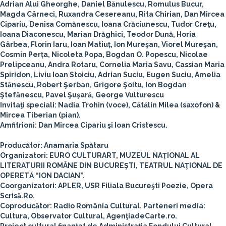
Adrian Alui Gheorghe, Daniel Bănulescu, Romulus Bucur,
Magda Cârneci, Ruxandra Cesereanu, Rita Chirian, Dan Mircea
Cipariu, Denisa Comănescu, Ioana Crăciunescu, Tudor Creţu,
Ioana Diaconescu, Marian Drăghici, Teodor Dună, Horia
Gârbea, Florin Iaru, Ioan Matiuț, Ion Mureşan, Viorel Mureşan,
Cosmin Perța, Nicoleta Popa, Bogdan O. Popescu, Nicolae
Prelipceanu, Andra Rotaru, Cornelia Maria Savu, Cassian Maria
Spiridon, Liviu Ioan Stoiciu, Adrian Suciu, Eugen Suciu, Amelia
Stănescu, Robert Şerban, Grigore Şoitu, Ion Bogdan
Ştefănescu, Pavel Şuşară, George Vulturescu
Invitaţi speciali: Nadia Trohin (voce), Cătălin Milea (saxofon) &
Mircea Tiberian (pian).
Amfitrioni: Dan Mircea Cipariu şi Ioan Cristescu.
Producător: Anamaria Spătaru
Organizatori: EURO CULTURART, MUZEUL NAŢIONAL AL
LITERATURII ROMÂNE DIN BUCUREŞTI, TEATRUL NAŢIONAL DE
OPERETĂ “ION DACIAN”.
Coorganizatori: APLER, USR Filiala Bucureşti Poezie, Opera
Scrisă.Ro.
Coproducător: Radio România Cultural. Parteneri media:
Cultura, Observator Cultural, AgenţiadeCarte.ro.