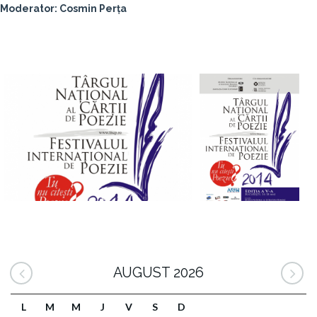
Moderator: Cosmin Perța
AUGUST 2026
L
M
M
J
V
S
D