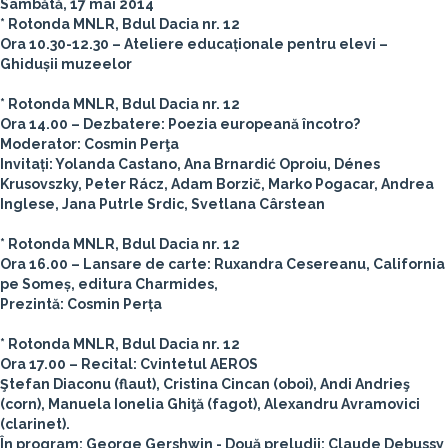
Sâmbătă, 17 mai 2014
* Rotonda MNLR, Bdul Dacia nr. 12
Ora 10.30-12.30 – Ateliere educaționale pentru elevi –
Ghidușii muzeelor
* Rotonda MNLR, Bdul Dacia nr. 12
Ora 14.00 – Dezbatere: Poezia europeană încotro?
Moderator: Cosmin Perţa
Invitați: Yolanda Castano, Ana Brnardić Oproiu, Dénes
Krusovszky, Peter Rácz, Adam Borzič, Marko Pogacar, Andrea
Inglese, Jana Putrle Srdic, Svetlana Cârstean
* Rotonda MNLR, Bdul Dacia nr. 12
Ora 16.00 – Lansare de carte: Ruxandra Cesereanu, California
pe Someș, editura Charmides,
Prezintă: Cosmin Perța
* Rotonda MNLR, Bdul Dacia nr. 12
Ora 17.00 – Recital: Cvintetul AEROS
Ştefan Diaconu (flaut), Cristina Cincan (oboi), Andi Andrieş
(corn), Manuela Ionelia Ghiţă (fagot), Alexandru Avramovici
(clarinet).
În program: George Gershwin - Două preludii; Claude Debussy