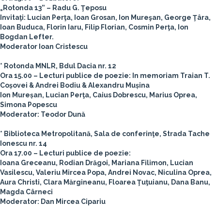
„Rotonda 13” – Radu G. Ţeposu
Invitaţi: Lucian Perţa, Ioan Grosan, Ion Mureşan, George Ţâra,
Ioan Buduca, Florin Iaru, Filip Florian, Cosmin Perţa, Ion
Bogdan Lefter.
Moderator Ioan Cristescu
* Rotonda MNLR, Bdul Dacia nr. 12
Ora 15.00 – Lecturi publice de poezie: In memoriam Traian T.
Coșovei & Andrei Bodiu & Alexandru Mușina
Ion Mureșan, Lucian Perţa, Caius Dobrescu, Marius Oprea,
Simona Popescu
Moderator: Teodor Dună
* Biblioteca Metropolitană, Sala de conferinţe, Strada Tache
Ionescu nr. 14
Ora 17.00 – Lecturi publice de poezie:
Ioana Greceanu, Rodian Drăgoi, Mariana Filimon, Lucian
Vasilescu, Valeriu Mircea Popa, Andrei Novac, Niculina Oprea,
Aura Christi, Clara Mărgineanu, Floarea Ţuţuianu, Dana Banu,
Magda Cârneci
Moderator: Dan Mircea Cipariu