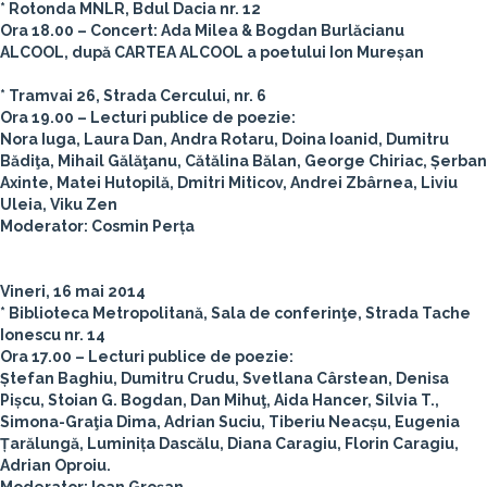
* Rotonda MNLR, Bdul Dacia nr. 12
Ora 18.00 – Concert: Ada Milea & Bogdan Burlăcianu
ALCOOL, după CARTEA ALCOOL a poetului Ion Mureșan
* Tramvai 26, Strada Cercului, nr. 6
Ora 19.00 – Lecturi publice de poezie:
Nora Iuga, Laura Dan, Andra Rotaru, Doina Ioanid, Dumitru
Bădiţa, Mihail Gălăţanu, Cătălina Bălan, George Chiriac, Șerban
Axinte, Matei Hutopilă, Dmitri Miticov, Andrei Zbârnea, Liviu
Uleia, Viku Zen
Moderator: Cosmin Perța
Vineri, 16 mai 2014
* Biblioteca Metropolitană, Sala de conferinţe, Strada Tache
Ionescu nr. 14
Ora 17.00 – Lecturi publice de poezie:
Ștefan Baghiu, Dumitru Crudu, Svetlana Cârstean, Denisa
Pișcu, Stoian G. Bogdan, Dan Mihuţ, Aida Hancer, Silvia T.,
Simona-Graţia Dima, Adrian Suciu, Tiberiu Neacșu, Eugenia
Țarălungă, Luminița Dascălu, Diana Caragiu, Florin Caragiu,
Adrian Oproiu.