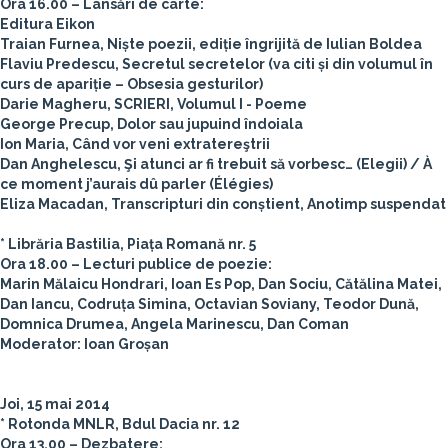
Ora 16.00 – Lansări de carte:
Editura Eikon
Traian Furnea, Niște poezii, ediție îngrijită de Iulian Boldea
Flaviu Predescu, Secretul secretelor (va citi și din volumul în
curs de apariție – Obsesia gesturilor)
Darie Magheru, SCRIERI, Volumul I - Poeme
George Precup, Dolor sau jupuind îndoiala
Ion Maria, Când vor veni extratereştrii
Dan Anghelescu, Şi atunci ar fi trebuit să vorbesc… (Elegii) / À
ce moment j’aurais dû parler (Élégies)
Eliza Macadan, Transcripturi din conștient, Anotimp suspendat
* Librăria Bastilia, Piața Romană nr. 5
Ora 18.00 – Lecturi publice de poezie:
Marin Mălaicu Hondrari, Ioan Es Pop, Dan Sociu, Cătălina Matei,
Dan Iancu, Codruța Simina, Octavian Soviany, Teodor Dună,
Domnica Drumea, Angela Marinescu, Dan Coman
Moderator: Ioan Groșan
Joi, 15 mai 2014
* Rotonda MNLR, Bdul Dacia nr. 12
Ora 13.00 – Dezbatere: