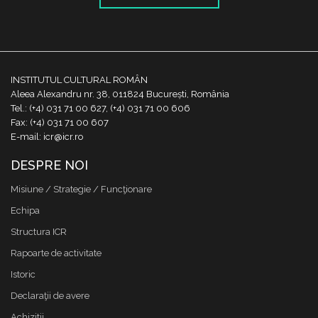
INSTITUTUL CULTURAL ROMÂN
Aleea Alexandru nr. 38, 011824 București, România
Tel.: (+4) 031 71 00 627, (+4) 031 71 00 606
Fax: (+4) 031 71 00 607
E-mail: icr@icr.ro
DESPRE NOI
Misiune / Strategie / Funcţionare
Echipa
Structura ICR
Rapoarte de activitate
Istoric
Declaraţii de avere
Achizitii