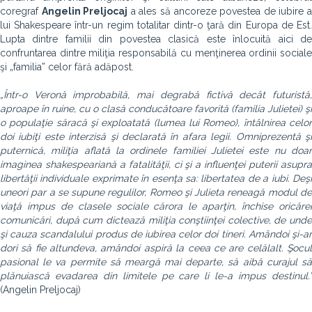
coregraf
Angelin Preljocaj
a ales să ancoreze povestea de iubire 
lui Shakespeare într-un regim totalitar dintr-o ţară din Europa de Est.
Lupta dintre familii din povestea clasică este înlocuită aici de
confruntarea dintre miliţia responsabilă cu menţinerea ordinii sociale
şi „familia” celor fără adăpost.
„Într-o Veronă improbabilă, mai degrabă fictivă decât futuristă,
aproape în ruine, cu o clasă conducătoare favorită (familia Julietei) şi
o populaţie săracă şi exploatată (lumea lui Romeo), întâlnirea celor
doi iubiţi este interzisă şi declarată în afara legii. Omniprezentă şi
puternică, miliţia aflată la ordinele familiei Julietei este nu doar
imaginea shakespeariană a fatalităţii, ci şi a influenţei puterii asupra
libertăţii individuale exprimate în esenţa sa: libertatea de a iubi. Deşi
uneori par a se supune regulilor, Romeo şi Julieta reneagă modul de
viaţă impus de clasele sociale cărora le aparţin, închise oricărei
comunicări, după cum dictează miliţia conştiinţei colective, de unde
şi cauza scandalului produs de iubirea celor doi tineri. Amândoi şi-ar
dori să fie altundeva, amândoi aspiră la ceea ce are celălalt. Şocul
pasional le va permite să meargă mai departe, să aibă curajul să
plănuiască evadarea din limitele pe care li le-a impus destinul.”
(Angelin Preljocaj)