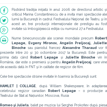
Păstrând tradiţia iniţiată în anul 2006 de directorul artistic și
criticul Marina Constantinescu de a invita mari spectacole ale
lumii la Bucureşti în cadrul Festivalului Naţional de Teatru, şi în
acest an, trei producţii internaţionale de prestigiu au fost
invitate să îmbogăţească ediţia cu numărul 27 a Festivalului.
Nume binecunoscute ale scenei mondiale precum
Robert
Lepage, Evgeny Mironov, Angelin Preljocaj, Juliette
Binoche
sau pianistul francez
Alexandre Tharaud
vor f
prezente între 20 şi 30 octombrie 2017 la București. Este pentru
prima dată când
Robert Lepage
și
Juliette Binoche
vin î
România, dar este o premieră și pentru
Angelin Preljocaj
, care vine
de această dată în FNT şi în calitate de regizor de film.
Cele trei spectacole străine invitate în toamnă la Bucureşti sunt:
HAMLET | COLLAGE
, după William Shakespeare, în adaptare
celebrului regizor canadian
Robert Lepage
– o producţie a
Teatrului de Stat al Națiunilor, Moscova, Rusia
Romeo şi Julieta
, balet pe muzica lui Serghei Prokofiev după pies