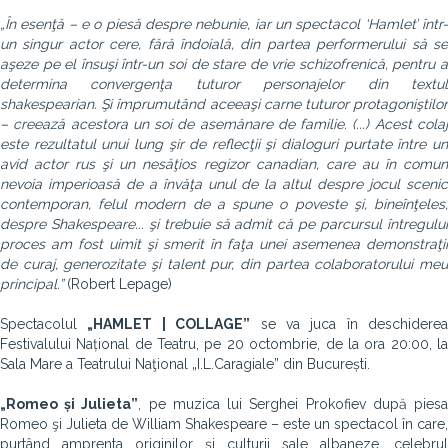
„În esenţă – e o piesă despre nebunie, iar un spectacol ‘Hamlet’ într-
un singur actor cere, fără îndoială, din partea performerului să se
aşeze pe el însuşi într-un soi de stare de vrie schizofrenică, pentru a
determina convergenţa tuturor personajelor din textul
shakespearian. Şi împrumutând aceeaşi carne tuturor protagoniştilor
– creează acestora un soi de asemănare de familie. (...) Acest colaj
este rezultatul unui lung şir de reflecţii şi dialoguri purtate între un
avid actor rus şi un nesăţios regizor canadian, care au în comun
nevoia imperioasă de a învăţa unul de la altul despre jocul scenic
contemporan, felul modern de a spune o poveste şi, bineînţeles,
despre Shakespeare... şi trebuie să admit că pe parcursul întregului
proces am fost uimit şi smerit în faţa unei asemenea demonstraţii
de curaj, generozitate şi talent pur, din partea colaboratorului meu
principal.”
(Robert Lepage)
Spectacolul
„HAMLET | COLLAGE”
se va juca în deschiderea
Festivalului Național de Teatru, pe 20 octombrie, de la ora 20:00, la
Sala Mare a Teatrului Naţional „I.L.Caragiale” din București.
„Romeo și Julieta”
, pe muzica lui Serghei Prokofiev după pies
Romeo şi Julieta de William Shakespeare – este un spectacol în care,
purtând amprenta originilor şi culturii sale albaneze, celebrul