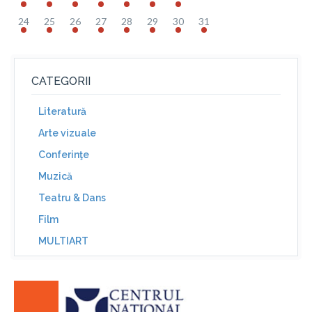
24
25
26
27
28
29
30
31
CATEGORII
Literatură
Arte vizuale
Conferinţe
Muzică
Teatru & Dans
Film
MULTIART