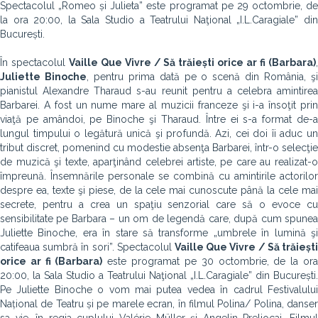
Spectacolul „Romeo și Julieta” este programat pe 29 octombrie, de
la ora 20:00, la Sala Studio a Teatrului Naţional „I.L.Caragiale” din
București.
În spectacolul
Vaille Que Vivre / Să trăiești orice ar fi (Barbara)
Juliette Binoche
, pentru prima dată pe o scenă din România, ş
pianistul Alexandre Tharaud s-au reunit pentru a celebra amintirea
Barbarei. A fost un nume mare al muzicii franceze şi i-a însoţit prin
viaţă pe amândoi, pe Binoche şi Tharaud. Între ei s-a format de-a
lungul timpului o legătură unică şi profundă. Azi, cei doi îi aduc un
tribut discret, pomenind cu modestie absenţa Barbarei, într-o selecţie
de muzică şi texte, aparţinând celebrei artiste, pe care au realizat-o
împreună. Însemnările personale se combină cu amintirile actorilor
despre ea, texte şi piese, de la cele mai cunoscute până la cele mai
secrete, pentru a crea un spaţiu senzorial care să o evoce cu
sensibilitate pe Barbara – un om de legendă care, după cum spunea
Juliette Binoche, era în stare să transforme „umbrele în lumină şi
catifeaua sumbră în sori”. Spectacolul
Vaille Que Vivre / Să trăiești
orice ar fi (Barbara)
este programat pe 30 octombrie, de la or
20:00, la Sala Studio a Teatrului Naţional „I.L.Caragiale” din București.
Pe Juliette Binoche o vom mai putea vedea în cadrul Festivalului
Național de Teatru și pe marele ecran, în filmul Polina/ Polina, danser