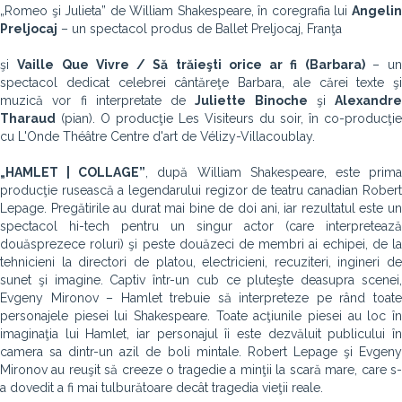
„Romeo şi Julieta” de William Shakespeare, în coregrafia lui
Angelin
Preljocaj
– un spectacol produs de Ballet Preljocaj, Franţa
şi
Vaille Que Vivre / Să trăieşti orice ar fi (Barbara)
– un
spectacol dedicat celebrei cântăreţe Barbara, ale cărei texte şi
muzică vor fi interpretate de
Juliette Binoche
şi
Alexandre
Tharaud
(pian). O producţie Les Visiteurs du soir, în co-producţie
cu L'Onde Théâtre Centre d'art de Vélizy-Villacoublay.
„HAMLET | COLLAGE”
, după William Shakespeare, este prim
producţie rusească a legendarului regizor de teatru canadian Robert
Lepage. Pregătirile au durat mai bine de doi ani, iar rezultatul este un
spectacol hi-tech pentru un singur actor (care interpretează
douăsprezece roluri) şi peste douăzeci de membri ai echipei, de la
tehnicieni la directori de platou, electricieni, recuziteri, ingineri de
sunet şi imagine. Captiv într-un cub ce pluteşte deasupra scenei,
Evgeny Mironov – Hamlet trebuie să interpreteze pe rând toate
personajele piesei lui Shakespeare. Toate acţiunile piesei au loc în
imaginaţia lui Hamlet, iar personajul îi este dezvăluit publicului în
camera sa dintr-un azil de boli mintale. Robert Lepage şi Evgeny
Mironov au reuşit să creeze o tragedie a minţii la scară mare, care s-
a dovedit a fi mai tulburătoare decât tragedia vieţii reale.