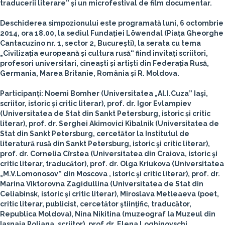
traducerii literare” și un microfestival de film documentar.
Deschiderea simpozionului este programată luni, 6 octombrie
2014, ora 18.00, la sediul Fundației Löwendal (Piața Gheorghe
Cantacuzino nr. 1, sector 2, București), la serata cu tema
„Civilizația europeană și cultura rusă“ fiind invitați scriitori,
profesori universitari, cineaști și artiști din Federația Rusă,
Germania, Marea Britanie, România și R. Moldova.
Participanți:
Noemi Bomher
(Universitatea „Al.I.Cuza” Iaşi,
scriitor, istoric şi critic literar), prof. dr.
Igor Evlampiev
(Universitatea de Stat din Sankt Petersburg, istoric și critic
literar), prof. dr.
Serghei Akimovici
Kibalnik
(Universitatea de
Stat din Sankt Petersburg, cercetător la Institutul de
literatură rusă din Sankt Petersburg, istoric şi critic literar),
prof. dr.
Cornelia Cîrstea
(Universitatea din Craiova, istoric şi
critic literar, traducător), prof. dr.
Olga Kriukova
(Universitatea
„M.V.Lomonosov” din Moscova , istoric şi critic literar), prof. dr.
Marina Viktorovna Zagidullina
(Universitatea de Stat din
Celiabinsk, istoric şi critic literar),
Miroslava Metleaeva
(poet,
critic literar, publicist, cercetător ştiinţific, traducător,
Republica Moldova),
Nina Nikitina
(muzeograf la Muzeul din
Iasnaia Poliana, scriitor), prof.dr.
Elena Loghinovschi