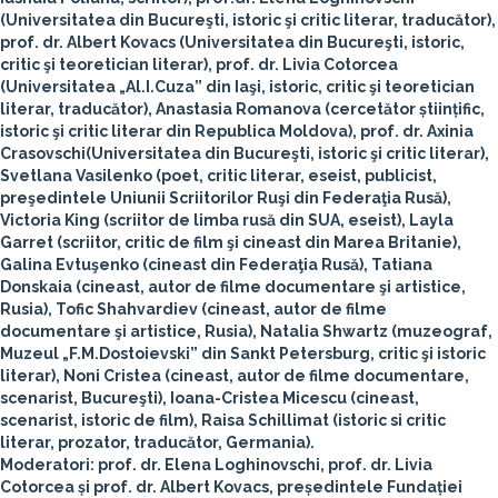
(Universitatea din Bucureşti, istoric şi critic literar, traducător),
prof. dr.
Albert Kovacs
(Universitatea din Bucureşti, istoric,
critic şi teoretician literar), prof. dr.
Livia Cotorcea
(Universitatea „Al.I.Cuza” din Iaşi, istoric, critic şi teoretician
literar, traducător),
Anastasia Romanova
(cercetător științific,
istoric şi critic literar din Republica Moldova), prof. dr.
Axinia
Crasovschi
(Universitatea din Bucureşti, istoric şi critic literar),
Svetlana Vasilenko
(poet, critic literar, eseist, publicist,
preşedintele Uniunii Scriitorilor Ruşi din Federaţia Rusă),
Victoria King
(scriitor de limba rusă din SUA, eseist),
Layla
Garret
(scriitor, critic de film şi cineast din Marea Britanie),
Galina Evtuşenko
(cineast din Federaţia Rusă),
Tatiana
Donskaia
(cineast, autor de filme documentare şi artistice,
Rusia),
Tofic Shahvardiev
(cineast, autor de filme
documentare şi artistice, Rusia),
Natalia Shwartz
(muzeograf,
Muzeul „F.M.Dostoievski” din Sankt Petersburg, critic şi istoric
literar),
Noni Cristea
(cineast, autor de filme documentare,
scenarist, Bucureşti),
Ioana-Cristea Micescu
(cineast,
scenarist, istoric de film),
Raisa Schillimat
(istoric si critic
literar, prozator, traducător, Germania).
Moderatori: prof. dr.
Elena Loghinovschi
, prof. dr.
Livia
Cotorcea
și prof. dr.
Albert Kovacs
, președintele Fundației