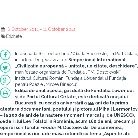
6 October 2014 - 11 October 2014
Etichete
În perioada 6-11 octombrie 2014, la București și la Port Cetate,
în județul Dolj, va avea loc
Simpozionul Internațional
„Civilizația europeană – unitate, unicitate, deschidere“
,
manifestare organizată de Fundaţia „F.M. Dostoievski“,
Institutul Cultural Român, Fundaţia Löwendal și Fundaţia
pentru Poezie „Mircea Dinescu“.
Ediția de anul acesta, găzduită de Fundația Löwendal
și de Portul Cultural Cetate, este dedicată orașului
București, cu ocazia aniversării a 555 ani de la prima
atestare documentară, poetului și pictorului Mihail Lermontov
– la 200 de ani de la naștere (moment marcat și de UNESCO),
șederii lui Lev Tolstoi în România, acum 160 de ani, precum și
operei scriitorului Feodor M. Dostoievski. De asemenea,
simpozionul va include masa rotundă cu tema „Aspecte ale