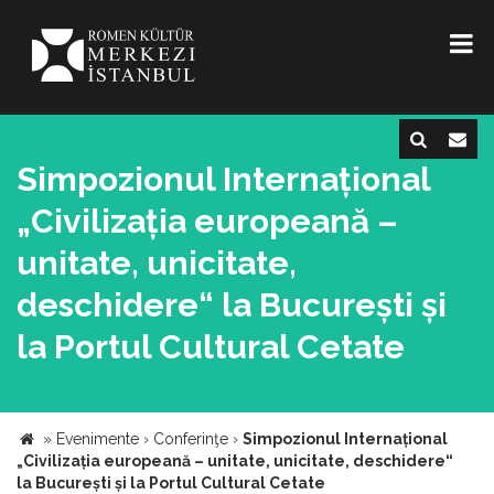
Simpozionul Internațional
„Civilizația europeană –
unitate, unicitate,
deschidere“ la București și
la Portul Cultural Cetate
»
Evenimente
›
Conferinţe
›
Simpozionul Internațional
„Civilizația europeană – unitate, unicitate, deschidere“
la București și la Portul Cultural Cetate