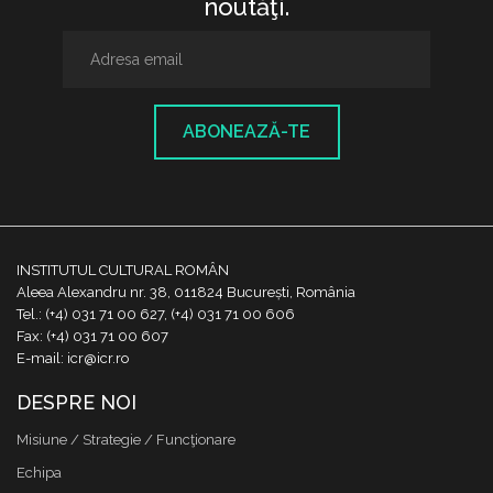
noutăţi.
ABONEAZĂ-TE
INSTITUTUL CULTURAL ROMÂN
Aleea Alexandru nr. 38, 011824 București, România
Tel.: (+4) 031 71 00 627, (+4) 031 71 00 606
Fax: (+4) 031 71 00 607
E-mail: icr@icr.ro
DESPRE NOI
Misiune / Strategie / Funcţionare
Echipa