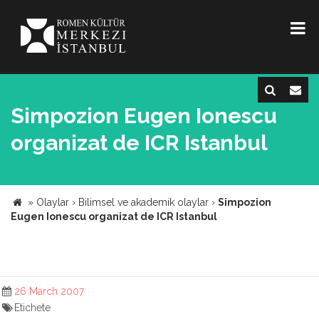
Simpozion Eugen Ionescu
organizat de ICR Istanbul
»
Olaylar
›
Bilimsel ve akademik olaylar
›
Simpozion
Eugen Ionescu organizat de ICR Istanbul
26 March 2007
Etichete