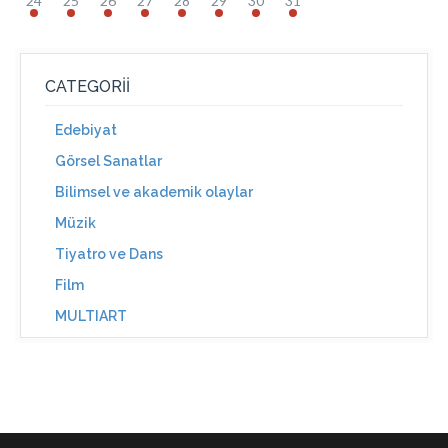
24
25
26
27
28
29
30
31
CATEGORII
Edebiyat
Görsel Sanatlar
Bilimsel ve akademik olaylar
Müzik
Tiyatro ve Dans
Film
MULTIART