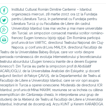
Institutul Cultural Român Dimitrie Cantemir – Istanbul
organizează miercuri, 28 martie 2007, ora 17, la Fundaţia
pentru Literatura Turcă, în parteneriat cu Fundaţia pentru
Literatura Turcă şi cu Facultatea de Litere din cadrul
Universităţii Istanbul (cea mai veche şi mai mare universitate
din Turcia), un simpozion consacrat marelui scriitor româno-
francez Eugen Ionescu (1909-1994). Din România participă
prof.univ.dr.Ion VARTIC, directorul Teatrului Naţional din Cluj-
Napoca, şi conf.univ.dr.Liviu MALIŢA, directorul Facultăţii de
Teatru de la Universitatea Babeş-Bolyai, care vor vorbi despre
perioada românească din evoluţia întemeietorului şi teoreticianului
teatrului absurdului („Eugen Ionescu înainte de a deveni Eugene
Ionesco"). Din Turcia iau parte la simpozion prof.dr.Abdülatif
ACARLIOGLU, de la Universitatea Anatoliei din Eskişehir, şi docent
adjunct (lector) dr.Fakiye ÇAVUŞ, de la Departamentul de Teatru al
Facultăţii de Litere a Universităţii Istanbul, care se vor opri asupra
receptării în Turcia a operei ionesciene. Moderată de directorul ICR
Istanbul, prof.univ.dr.Mihai MAXIM, reuniunea se va încheia cu câteva
exemplificări din Cântăreaţa cheală, în interpretarea unui grup de
studenţi de la Atelierul de Teatru al Facultăţii de Litere a Universităţii
Istanbul, îndrumat de docenţii adj. Arzu KUNT şi Kerem KARABOGA.