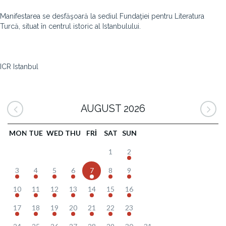
Manifestarea se desfăşoară la sediul Fundaţiei pentru Literatura
Turcă, situat în centrul istoric al Istanbulului.
ICR Istanbul
AUGUST 2026
MON
TUE
WED
THU
FRI
SAT
SUN
1
2
3
4
5
6
7
8
9
10
11
12
13
14
15
16
17
18
19
20
21
22
23