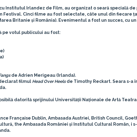
cu Institutul Irlandez de Film, au organizat o seară specială de 
Festival. Cinci filme au fost selectate, câte unul din fiecare ț
Marea Britanie și România). Evenimentul a fost un succes, cu un
 pe votul publicului au fost:
e)
a)
Fangs
de Adrien Merigeau (Irlanda).
 declarat filmul
Head Over Heels
de Timothy Reckart. Seara s-a î
da.
osibilă datorită sprijinului
Universității Naționale de Artă Teatral
ance Française Dublin, Ambasada Austriei, British Council, Goet
e Cultură, the Ambasada României și Institutul Cultural Român, i s
anda.