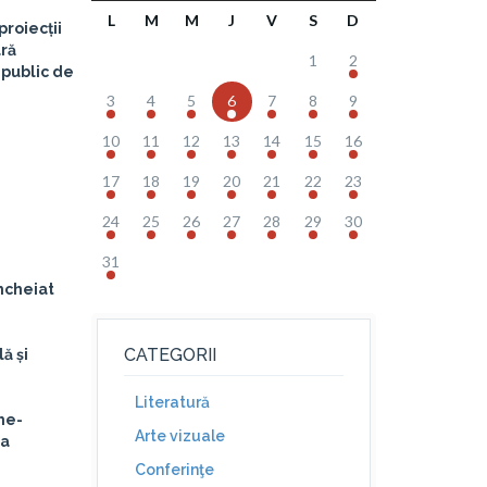
L
M
M
J
V
S
D
proiecții
ară
1
2
 public de
3
4
5
6
7
8
9
10
11
12
13
14
15
16
17
18
19
20
21
22
23
24
25
26
27
28
29
30
31
ncheiat
CATEGORII
ă și
Literatură
he-
Arte vizuale
-a
Conferinţe