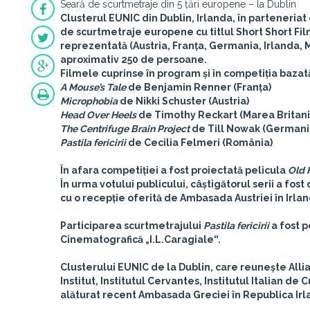
Seară de scurtmetraje din 5 țări europene – la Dublin
Clusterul EUNIC din Dublin, Irlanda, în parteneriat 
de scurtmetraje europene cu titlul Short Short Film 
reprezentată (Austria, Franța, Germania, Irlanda, 
aproximativ 250 de persoane.
Filmele cuprinse în program și în competiția bazată
A Mouse’s Tale
de Benjamin Renner (Franța)
Microphobia
de Nikki Schuster (Austria)
Head Over Heels
de Timothy Reckart (Marea Britani
The Centrifuge Brain Project
de Till Nowak (Germani
Pastila fericirii
de Cecilia Felmeri (România)
În afara competiției a fost proiectată pelicula
Old 
În urma votului publicului, câștigătorul serii a fost
cu o recepție oferită de Ambasada Austriei în Irlan
Participarea scurtmetrajului
Pastila fericirii
a fost p
Cinematografică „I.L.Caragiale“
.
Clusterului EUNIC de la Dublin, care reunește Alli
Institut, Institutul Cervantes, Institutul Italian d
alăturat recent Ambasada Greciei în Republica Irl