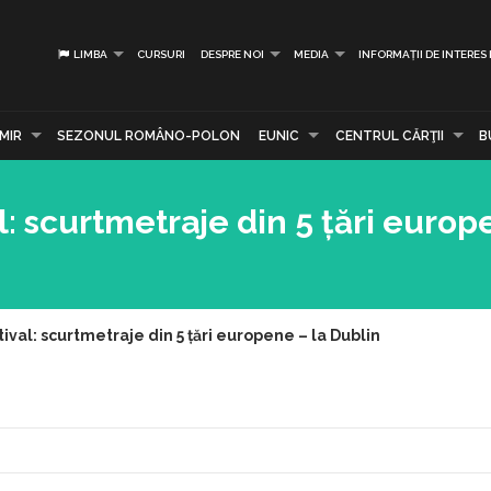
LIMBA
CURSURI
DESPRE NOI
MEDIA
INFORMAȚII DE INTERES
MIR
SEZONUL ROMÂNO-POLON
EUNIC
CENTRUL CĂRŢII
B
l: scurtmetraje din 5 țări europ
tival: scurtmetraje din 5 țări europene – la Dublin