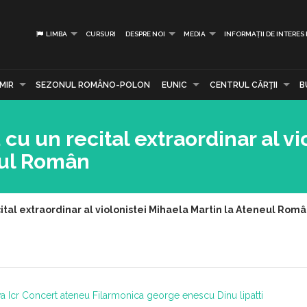
LIMBA
CURSURI
DESPRE NOI
MEDIA
INFORMAȚII DE INTERES
MIR
SEZONUL ROMÂNO-POLON
EUNIC
CENTRUL CĂRŢII
B
 cu un recital extraordinar al vi
eul Român
cital extraordinar al violonistei Mihaela Martin la Ateneul Rom
a
Icr
Concert ateneu
Filarmonica george enescu
Dinu lipatti