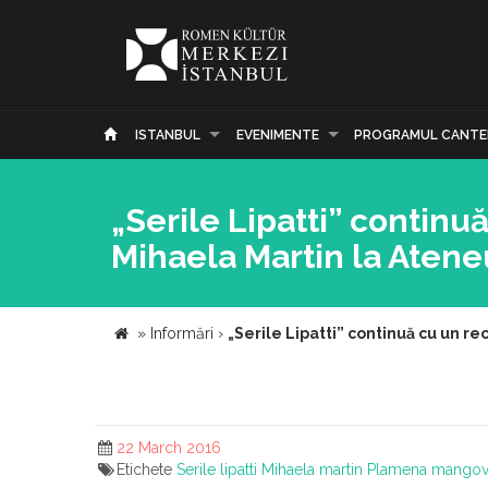
ISTANBUL
EVENIMENTE
PROGRAMUL CANTE
„Serile Lipatti” continuă
Mihaela Martin la Aten
»
Informări
›
„Serile Lipatti” continuă cu un re
22 March 2016
Etichete
Serile lipatti
Mihaela martin
Plamena mangov