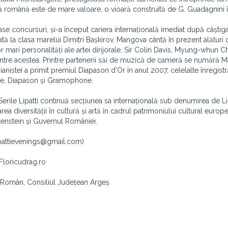
ă română este de mare valoare, o vioară construită de G. Guadagnini î
oase concursuri, și-a început cariera internațională imediat după câștig
tă la clasa marelui Dimitri Bașkirov, Mangova cântă în prezent alături 
ari personalități ale artei dirijorale, Sir Colin Davis, Myung-whun C
ntre acestea. Printre partenerii săi de muzică de cameră se numără M
nistei a primit premiul Diapason d'Or în anul 2007, celelalte înregistr
que, Diapason și Gramophone.
erile Lipatti continuă secțiunea sa internațională sub denumirea de Li
 diversității în cultură și artă în cadrul patrimoniului cultural europe
htenstein și Guvernul României.
 lipattievenings@gmail.com)
Floricudrag.ro
al Român, Consiliul Județean Argeș