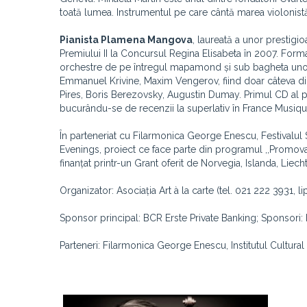
toată lumea. Instrumentul pe care cântă marea violonist
Pianista Plamena Mangova
, laureată a unor prestigi
Premiului II la Concursul Regina Elisabeta în 2007. Forma
orchestre de pe întregul mapamond și sub bagheta unor m
Emmanuel Krivine, Maxim Vengerov, fiind doar câteva di
Pires, Boris Berezovsky, Augustin Dumay. Primul CD al pia
bucurându-se de recenzii la superlativ în France Musi
În parteneriat cu Filarmonica George Enescu, Festivalul S
Evenings, proiect ce face parte din programul ,,Promovarea
finanțat printr-un Grant oferit de Norvegia, Islanda, Liec
Organizator: Asociația Art à la carte (tel. 021 222 3931,
Sponsor principal: BCR Erste Private Banking; Sponsori: 
Parteneri: Filarmonica George Enescu, Institutul Cultur