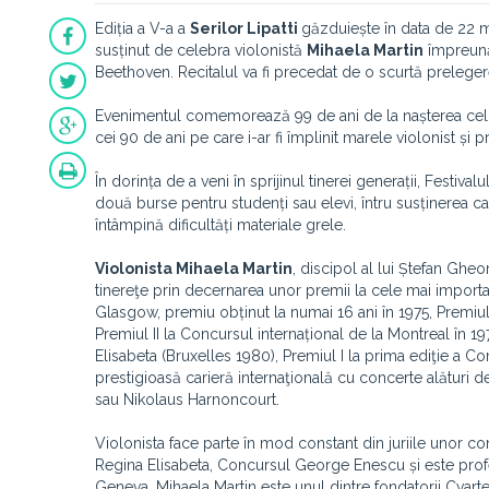
Ediția a V-a a
Serilor Lipatti
găzduiește în data de 22 ma
susținut de celebra violonistă
Mihaela Martin
împreună
Beethoven. Recitalul va fi precedat de o scurtă prelege
Evenimentul comemorează 99 de ani de la nașterea celui c
cei 90 de ani pe care i-ar fi împlinit marele violonist ș
În dorința de a veni în sprijinul tinerei generații, Festiva
două burse pentru studenți sau elevi, întru susținerea car
întâmpină dificultăți materiale grele.
Violonista Mihaela Martin
, discipol al lui Ștefan Gheor
tinereţe prin decernarea unor premii la cele mai importa
Glasgow, premiu obținut la numai 16 ani în 1975, Premiul
Premiul II la Concursul internațional de la Montreal în 1
Elisabeta (Bruxelles 1980), Premiul I la prima ediţie a C
prestigioasă carieră internaţională cu concerte alături de
sau Nikolaus Harnoncourt.
Violonista face parte în mod constant din juriile unor c
Regina Elisabeta, Concursul George Enescu și este prof
Geneva. Mihaela Martin este unul dintre fondatorii Cvart