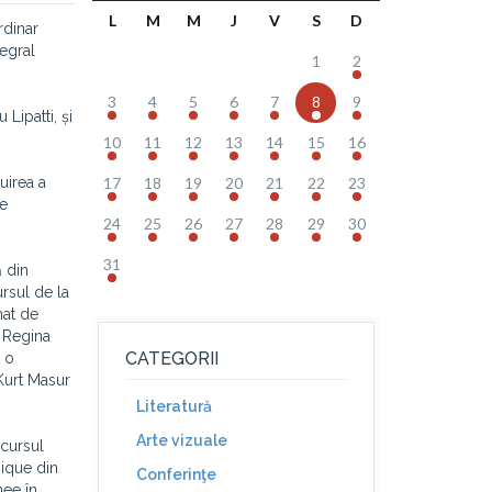
L
M
M
J
V
S
D
rdinar
egral
1
2
3
4
5
6
7
8
9
Lipatti, și
10
11
12
13
14
15
16
tuirea a
17
18
19
20
21
22
23
re
24
25
26
27
28
29
30
31
ă din
rsul de la
mat de
l Regina
CATEGORII
t o
 Kurt Masur
Literatură
Arte vizuale
ncursul
ique din
Conferinţe
nee în