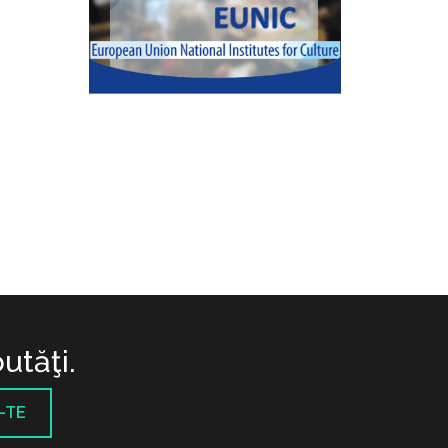
utăţi.
-TE