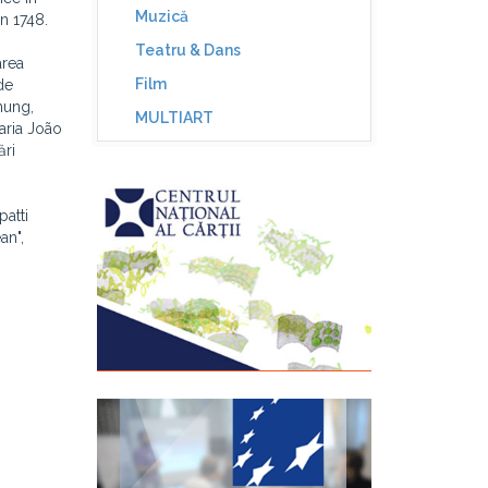
Muzică
n 1748.
Teatru & Dans
area
Film
de
hung,
MULTIART
aria João
ări
patti
an",