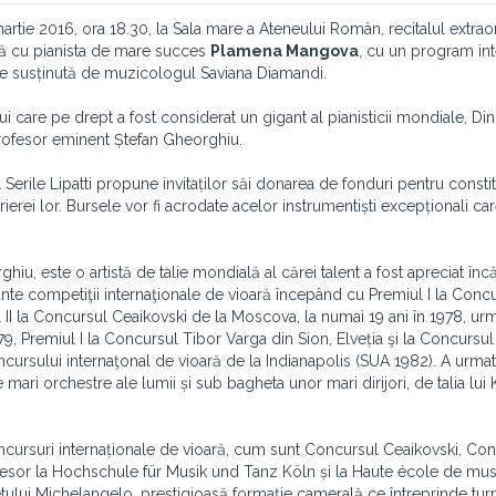
rtie 2016, ora 18.30, la Sala mare a Ateneului Român, recitalul extrao
 cu pianista de mare succes
Plamena Mangova
, cu un program int
re susținută de muzicologul Saviana Diamandi.
are pe drept a fost considerat un gigant al pianisticii mondiale, Dinu 
i profesor eminent Ștefan Gheorghiu.
lul Serile Lipatti propune invitaților săi donarea de fonduri pentru consti
ierei lor. Bursele vor fi acrodate acelor instrumentiști excepționali ca
ghiu, este o artistă de talie mondială al cărei talent a fost apreciat înc
nte competiţii internaţionale de vioară începând cu Premiul I la Concu
 II la Concursul Ceaikovski de la Moscova, la numai 19 ani în 1978, ur
979, Premiul I la Concursul Tibor Varga din Sion, Elveția şi la Concursu
oncursului internaţonal de vioară de la Indianapolis (SUA 1982). A urma
 mari orchestre ale lumii și sub bagheta unor mari dirijori, de talia lui
oncursuri internaționale de vioară, cum sunt Concursul Ceaikovski, Co
esor la Hochschule für Musik und Tanz Köln și la Haute école de mus
etului Michelangelo, prestigioasă formație camerală ce întreprinde tur