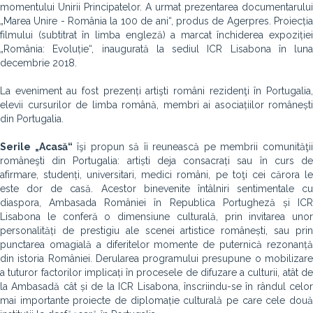
momentului Unirii Principatelor. A urmat prezentarea documentarului
„Marea Unire - România la 100 de ani“, produs de Agerpres. Proiecția
filmului (subtitrat în limba engleză) a marcat închiderea expoziției
„România: Evoluție“, inaugurată la sediul ICR Lisabona în luna
decembrie 2018.
La eveniment au fost prezenți artişti români rezidenţi în Portugalia,
elevii cursurilor de limba română, membri ai asociațiilor românești
din Portugalia.
Serile „Acasă“
îşi propun să îi reunească pe membrii comunităţi
româneşti din Portugalia: artiști deja consacrați sau în curs de
afirmare, studenți, universitari, medici români, pe toţi cei cărora le
este dor de casă. Acestor binevenite întâlniri sentimentale cu
diaspora, Ambasada României în Republica Portugheză și ICR
Lisabona le conferă o dimensiune culturală, prin invitarea unor
personalități de prestigiu ale scenei artistice românești, sau prin
punctarea omagială a diferitelor momente de puternică rezonanță
din istoria României. Derularea programului presupune o mobilizare
a tuturor factorilor implicați în procesele de difuzare a culturii, atât de
la Ambasadă cât și de la ICR Lisabona, înscriindu-se în rândul celor
mai importante proiecte de diplomație culturală pe care cele două