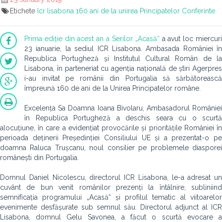
Etichete
Icr lisabona
160 ani de la unirea Principatelor
Conferinte
Prima ediție din acest an a Serilor „Acasă“
a avut loc miercur
23 ianuarie, la sediul ICR Lisabona. Ambasada României în
Republica Portugheză și Institutul Cultural Român de la
Lisabona, în parteneriat cu agenția națională de știri Agerpres
i-au invitat pe românii din Portugalia să sărbătorească
împreună 160 de ani de la Unirea Principatelor române.
Excelența Sa Doamna Ioana Bivolaru, Ambasadorul României
în Republica Portugheză a deschis seara cu o scurtă
alocuțiune, în care a evidențiat provocările și prioritățile României în
perioada deținerii Președinției Consiliului UE și a prezentat-o pe
doamna Raluca Trușcanu, noul consilier pe problemele diasporei
românești din Portugalia.
Domnul Daniel Nicolescu, directorul ICR Lisabona, le-a adresat un
cuvânt de bun venit românilor prezenți la întâlnire, subliniind
semnificația programului „Acasă“ și profilul tematic al viitoarelor
evenimente desfășurate sub semnul său. Directorul adjunct al ICR
Lisabona, domnul Gelu Savonea, a făcut o scurtă evocare a