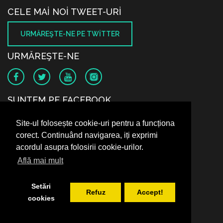
CELE MAI NOI TWEET-URI
URMĂREŞTE-NE PE TWITTER
URMĂREŞTE-NE
SUNTEM PE FACEBOOK
Site-ul folosește cookie-uri pentru a funcționa
corect. Continuând navigarea, iți exprimi
acordul asupra folosirii cookie-urilor.
Află mai mult
Setări
Refuz
Accept!
cookies