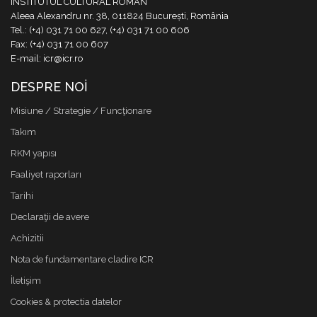
INSTITUTUL CULTURAL ROMÂN
Aleea Alexandru nr. 38, 011824 București, România
Tel.: (+4) 031 71 00 627, (+4) 031 71 00 606
Fax: (+4) 031 71 00 607
E-mail: icr@icr.ro
DESPRE NOI
Misiune / Strategie / Funcţionare
Takım
RKM yapısı
Faaliyet raporları
Tarihi
Declaraţii de avere
Achizitii
Nota de fundamentare cladire ICR
İletişim
Cookies & protectia datelor