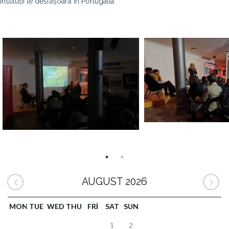
instituții le desfășoară în Portugalia.
AUGUST 2026
MON
TUE
WED
THU
FRI
SAT
SUN
1
2