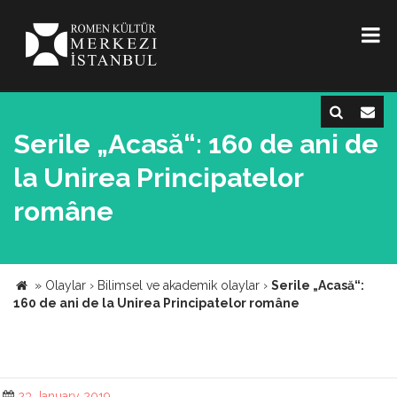
Serile „Acasă“: 160 de ani de
la Unirea Principatelor
române
»
Olaylar
›
Bilimsel ve akademik olaylar
›
Serile „Acasă“:
160 de ani de la Unirea Principatelor române
23 January 2019