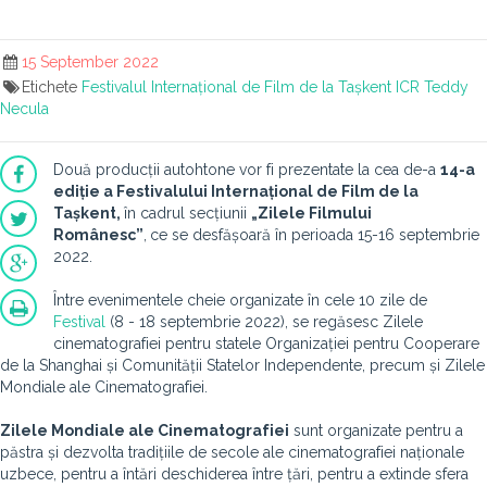
15 September 2022
Etichete
Festivalul Internațional de Film de la Tașkent
ICR
Teddy
Necula
Două producții autohtone vor fi prezentate la cea de-a
14-a
ediție a Festivalului Internațional de Film de la
Tașkent,
în cadrul secțiunii
„Zilele Filmului
Românesc”
,
ce
se desfășoară în perioada 15-16 septembrie
2022.
Între evenimentele cheie organizate în cele 10 zile de
Festival
(8 - 18 septembrie 2022), se regăsesc Zilele
cinematografiei pentru statele Organizației pentru Cooperare
de la Shanghai și Comunității Statelor Independente, precum și Zilele
Mondiale ale Cinematografiei.
Zilele Mondiale ale Cinematografiei
sunt organizate pentru a
păstra și dezvolta tradițiile de secole ale cinematografiei naționale
uzbece, pentru a întări deschiderea între țări, pentru a extinde sfera