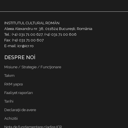
INSTITUTUL CULTURAL ROMÂN
Aleea Alexandru nr. 38, 011824 București, România
Tel.: (+4) 031 71 00 627, (+4) 031 71 00 606
Fax: (+4) 031 71 00 607
E-mail: icr@icr.ro
DESPRE NOI
Misiune / Strategie / Funcţionare
Takım
RKM yapısı
Faaliyet raporları
Tarihi
Declaraţii de avere
Achizitii
Nota de fundamentare cladire ICR