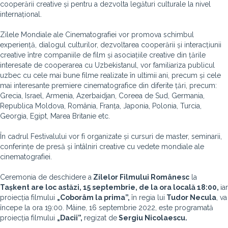
cooperării creative și pentru a dezvolta legături culturale la nivel
internațional.
Zilele Mondiale ale Cinematografiei vor promova schimbul
experiență, dialogul culturilor, dezvoltarea cooperării și interacțiunii
creative între companiile de film și asociațiile creative din țările
interesate de cooperarea cu Uzbekistanul, vor familiariza publicul
uzbec cu cele mai bune filme realizate în ultimii ani, precum și cele
mai interesante premiere cinematografice din diferite țări, precum:
Grecia, Israel, Armenia, Azerbaidjan, Coreea de Sud, Germania,
Republica Moldova, România, Franța, Japonia, Polonia, Turcia,
Georgia, Egipt, Marea Britanie etc.
În cadrul Festivalului vor fi organizate și cursuri de master, seminarii,
conferințe de presă și întâlniri creative cu vedete mondiale ale
cinematografiei.
Ceremonia de deschidere a
Zilelor Filmului Românesc
la
Tașkent are loc astăzi, 15 septembrie, de la ora locală 18:00,
iar
proiecția filmului
„Coborâm la prima”,
în regia lui
Tudor Necula
, va
începe la ora 19:00. Mâine, 16 septembrie 2022, este programată
proiecția filmului
„Dacii”,
regizat de
Sergiu Nicolaescu.