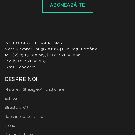
ABONEAZĂ-TE
INSTITUTUL CULTURAL ROMÂN
Aleea Alexandru nr. 38, 011824 București, România
Tel.: (+4) 031 71 00 627, (+4) 031 71 00 606
Fax: (+4) 031 71 00 607
E-mail: icr@icr.ro
DESPRE NOI
Misiune / Strategie / Funcţionare
Echipa
Structura ICR
Rapoarte de activitate
Istoric
Declaraţii de avere