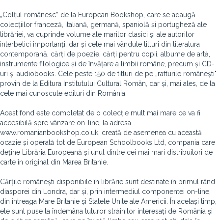
„Colțul românesc” de la European Bookshop, care se adaugă
colecțiilor franceză, italiană, germană, spaniolă și portugheză ale
librăriei, va cuprinde volume ale marilor clasici și ale autorilor
interbelici importanți, dar și cele mai vândute titluri din literatura
contemporană, cărți de poezie, cărți pentru copii, albume de artă,
instrumente filologice și de învățare a limbii române, precum și CD-
uri și audiobooks. Cele peste 150 de titluri de pe „rafturile românești"
provin de la Editura Institutului Cultural Român, dar și, mai ales, de la
cele mai cunoscute edituri din România.
Acest fond este completat de o colecție mult mai mare ce va fi
accesibilă spre vânzare on-line, la adresa
www.romanianbookshop.co.uk, creată de asemenea cu această
ocazie și operată tot de European Schoolbooks Ltd, compania care
deține Librăria Europeană și unul dintre cei mai mari distribuitori de
carte în original din Marea Britanie.
Cărțile românești disponibile în librărie sunt destinate în primul rând
diasporei din Londra, dar și, prin intermediul componentei on-line,
din întreaga Mare Britanie și Statele Unite ale Americii. În același timp,
ele sunt puse la îndemâna tuturor străinilor interesați de România și