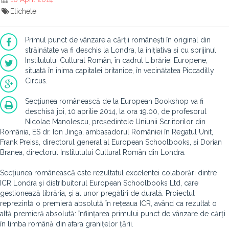
Etichete
Primul punct de vânzare a cărții românești în original din
străinătate va fi deschis la Londra, la inițiativa și cu sprijinul
Institutului Cultural Român, în cadrul Librăriei Europene,
situată în inima capitalei britanice, în vecinătatea Piccadilly
Circus.
Secțiunea românească de la European Bookshop va fi
deschisă joi, 10 aprilie 2014, la ora 19.00, de profesorul
Nicolae Manolescu, președintele Uniunii Scriitorilor din
România, ES dr. Ion Jinga, ambasadorul României în Regatul Unit,
Frank Preiss, directorul general al European Schoolbooks, și Dorian
Branea, directorul Institutului Cultural Român din Londra.
Secțiunea românească este rezultatul excelentei colaborări dintre
ICR Londra și distribuitorul European Schoolbooks Ltd, care
gestionează librăria, și al unor pregătiri de durată. Proiectul
reprezintă o premieră absolută în rețeaua ICR, având ca rezultat o
altă premieră absolută: înființarea primului punct de vânzare de cărți
în limba română din afara granițelor țării.