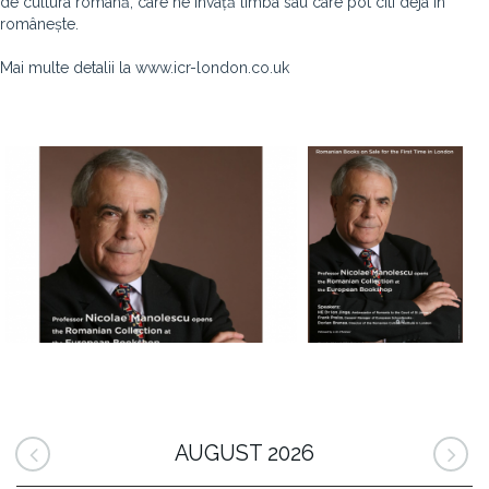
de cultura română, care ne învață limba sau care pot citi deja în
românește.
Mai multe detalii la www.icr-london.co.uk
AUGUST 2026