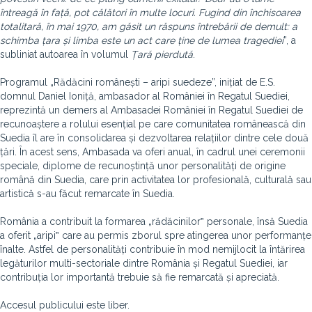
întreagă în față, pot călători în multe locuri. Fugind din închisoarea
totalitară, în mai 1970, am găsit un răspuns întrebării de demult: a
schimba țara și limba este un act care ține de lumea tragedie
i
”, a
subliniat autoarea în volumul
Țară pierdută
.
Programul „Rădăcini românești – aripi suedeze”, inițiat de E.S.
domnul Daniel Ioniță, ambasador al României în Regatul Suediei,
reprezintă un demers al Ambasadei României în Regatul Suediei de
recunoaștere a rolului esențial pe care comunitatea românească din
Suedia îl are în consolidarea și dezvoltarea relațiilor dintre cele două
țări. În acest sens, Ambasada va oferi anual, în cadrul unei ceremonii
speciale, diplome de recunoștință unor personalități de origine
română din Suedia, care prin activitatea lor profesională, culturală sau
artistică s-au făcut remarcate în Suedia.
România a contribuit la formarea „rădăcinilor‟ personale, însă Suedia
a oferit „aripi‟ care au permis zborul spre atingerea unor performanțe
înalte. Astfel de personalități contribuie în mod nemijlocit la întărirea
legăturilor multi-sectoriale dintre România și Regatul Suediei, iar
contribuția lor importantă trebuie să fie remarcată și apreciată.
Accesul publicului este liber.