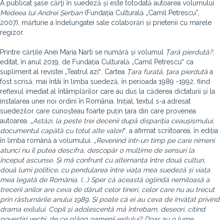
A publicat şase cărţi în suedeză și este totodată autoarea volumului
Medeea lui Andrei Șerban
(Fundația Culturală „Camil Petrescu”,
2007), mărturie a îndelungatei sale colaborări și prietenii cu marele
regizor.
Printre cărțile Anei Maria Narti se numără și volumul
Țară pierdută?
,
editat, în anul 2019, de Fundația Culturală „Camil Petrescu‟ ca
supliment al revistei „Teatrul azi‟. Cartea
Țara furată, țara pierdută
a
fost scrisă, mai întâi în limba suedeză, în perioada 1989 -1992, fiind
reflexul imediat al întâmplărilor care au dus la căderea dictaturii și la
instalarea unei noi ordini în România. Inițial, textul s-a adresat
suedezilor care cunoșteau foarte puțin țara din care provenea
autoarea. „
Astăzi, la peste trei decenii după dispariția ceaușismului,
documentul capătă cu totul alte valori
‟, a afirmat scriitoarea, în ediția
în limba română a volumului. „
Revenind într-un timp pe care nimeni
atunci nu îl putea descifra, descopăr o mulțime de sensuri la
început ascunse. Și mă confrunt cu alternanța între două culturi,
două lumi politice, cu pendularea între viața mea suedeză și viața
mea legată de România. (...)
Sper că această oglindă nemiloasă a
trecerii anilor are ceva de dăruit celor tineri, celor care nu au trecut
prin răsturnările anului 1989. Și poate că ei au ceva de învățat privind
drama exilului. Copil și adolescentă mă întrebam, deseori, citind
povestiri vechi: de ce plâng oamenii exilului? Doar au o lume