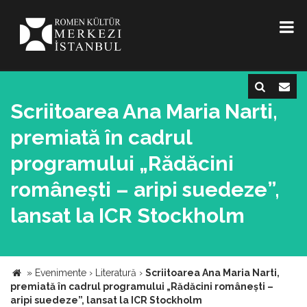
Scriitoarea Ana Maria Narti,
premiată în cadrul
programului „Rădăcini
românești – aripi suedeze”,
lansat la ICR Stockholm
»
Evenimente
›
Literatură
›
Scriitoarea Ana Maria Narti,
premiată în cadrul programului „Rădăcini românești –
aripi suedeze”, lansat la ICR Stockholm