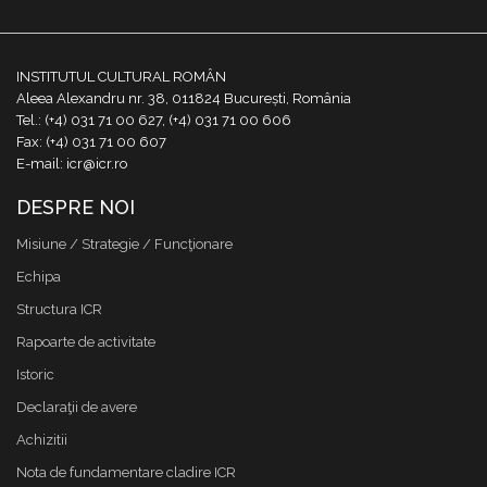
INSTITUTUL CULTURAL ROMÂN
Aleea Alexandru nr. 38, 011824 București, România
Tel.: (+4) 031 71 00 627, (+4) 031 71 00 606
Fax: (+4) 031 71 00 607
E-mail: icr@icr.ro
DESPRE NOI
Misiune / Strategie / Funcţionare
Echipa
Structura ICR
Rapoarte de activitate
Istoric
Declaraţii de avere
Achizitii
Nota de fundamentare cladire ICR