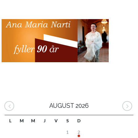
AUGUST 2026
L
M
M
J
V
S
D
1
2