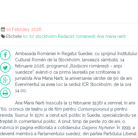
10 February 2026
Etichete
Icr
Icr stockholm
Radacini romanesti
Ana maria narti
Ambasada României în Regatul Suediei, cu sprijinul Institutului
Cultural Român de la Stockholm, lansează sâmbătă, 14
februarie 2026, programul „Rădăcini românești – aripi
suedeze”, având-o ca primă laureată pe scriitoarea si
jurnalista Ana Maria Narti, la aniversarea vârstei de 90 de ani.
Evenimentul va avea loc la sediul ICR Stockholm, de la ora
14.00.
Ana Maria Narti (născută la 11 februarie 1936) a semnat, în anii
’60, cronică de teatru şi de film pentru
Contemporanul
şi pentru
revista
Teatrul
. În 1970, a cerut azil politic în Suedia, specializându-se
treptat în comentariul politic. A ținut, timp de peste 20 de ani, o
rubrică în pagina editorială a cotidianului
Dagens Nyheter
. În 1999, a
devenit membră a Parlamentului suedez, din partea Partidului Liberal.