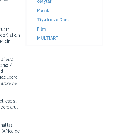
olaylar
Müzik
Tiyatro ve Dans
Film
ut în
024) și din
MULTIART
er din
și alte
braz /
nd
traducere
ratura na
t, eseist
secretarul
nalități
 (Africa de