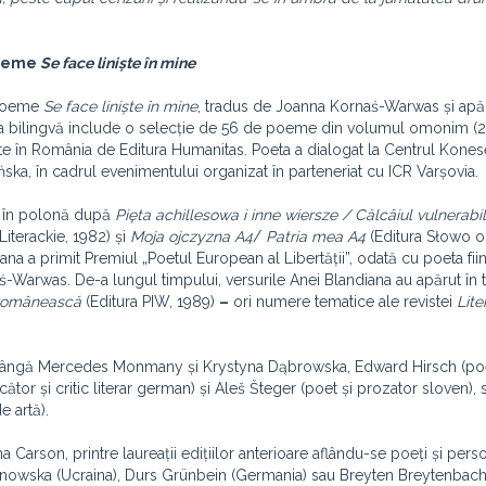
poeme
Se face liniște în mine
e poeme
Se face liniște în mine
, tradus de Joanna Kornaś-Warwas și apăr
tea bilingvă include o selecție de 56 de poeme din volumul omonim (2
te în România de Editura Humanitas. Poeta a dialogat la Centrul Kones
ska, în cadrul evenimentului organizat în parteneriat cu ICR Varșovia.
us în polonă după
Pięta achillesowa i inne wiersze / Călcâiul vulnerabil 
terackie, 1982) și
Moja ojczyzna A4
/
Patria mea A4
(Editura Słowo o
ana a primit Premiul „Poetul European al Libertății”, odată cu poeta fii
-Warwas. De-a lungul timpului, versurile Anei Blandiana au apărut în 
 românească
(Editura PIW, 1989)
–
ori numere tematice ale revistei
Lite
pe lângă Mercedes Monmany și Krystyna Dąbrowska, Edward Hirsch (poe
ucător și critic literar german) și Aleš Šteger (poet și prozator sloven), 
e artă).
 Carson, printre laureații edițiilor anterioare aflându-se poeți și perso
janowska (Ucraina), Durs Grünbein (Germania) sau Breyten Breytenbach