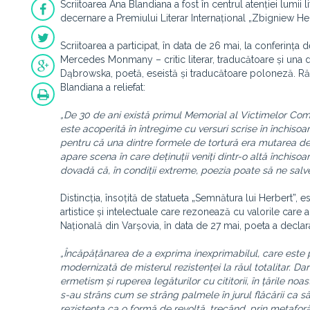
Scriitoarea Ana Blandiana a fost în centrul atenției lumi
decernare a Premiului Literar Internațional „Zbigniew Her
Scriitoarea a participat, în data de 26 mai, la conferinț
Mercedes Monmany – critic literar, traducătoare și una di
Dąbrowska, poetă, eseistă și traducătoare poloneză. Răs
Blandiana a reliefat:
„De 30 de ani există primul Memorial al Victimelor Com
este acoperită în întregime cu versuri scrise în închisoar
pentru că una dintre formele de tortură era mutarea dețin
apare scena în care deținuții veniți dintr-o altă închisoa
dovadă că, în condiții extreme, poezia poate să ne salve
Distincția, însoțită de statueta „Semnătura lui Herbert”,
artistice și intelectuale care rezonează cu valorile care
Națională din Varșovia, în data de 27 mai, poeta a declar
„Încăpățânarea de a exprima inexprimabilul, care este pe
modernizată de misterul rezistenței la răul totalitar. D
ermetism și ruperea legăturilor cu cititorii, în țările no
s-au strâns cum se strâng palmele în jurul flăcării ca să
rezistența ca o formă de revoltă, trecând, prin metafor