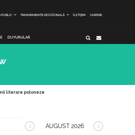
S PUBLIC
TRANSPARENȚĂ DECIZIONALĂ
İLETIŞIM
CARIERE
E
DUYURULAR
ew
mii literare poloneze
AUGUST 2026