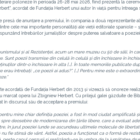
i literare poloneze în perioada 26-28 mai 2026, fiind prezentă la cere
bert”, acordat de Fundația Herbert unui autor în viață pentru întreaga
a de presă de anunțare a premiului, în compania a două reprezentante ale
ntre cele mai importante personalități ale vieții editoriale spaniole – 
punzând întrebărilor jurnaliștilor despre puterea salvatoare a poeziei
unismului și al Rezistenței, acum un mare muzeu cu 50 de săli, în car
e. Sunt poezii transmise din celulă în celulă și din închisoare în închis
uților dintr-o închisoare în alta […]. În toate memoriile publicate du
re erau întrebați: „ce poezii ai adus?”. […] Pentru mine este o extraordi
ze.”
 este acordată de Fundația Herbert din 2013 și vizează să onoreze realiz
 au marcat opera lui Zbigniew Herbert. Cu prilejul galei găzduite de Bi
at în discursul său de acceptare a premiului:
ntru mine chiar definiția poeziei, a fost în mod ciudat amplificată și
ar spre deosebire de modernizarea din țările libere, care a evoluat ad
astre, în jurul poeziei (unde se ascundeau ultimele molecule de libertat
 nu fie stinsă de vânt. Astfel, poezia a funcționat ca o formă de rezist
ă, peste capul cenzurii și realizându-se în umbra de la jumătatea dru