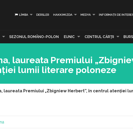
LIMBA
DERSLER
HAKKIMIZDA
MEDYA
INFORMAȚII DE INTERE
SEZONUL ROMÂNO-POLON
EUNIC
CENTRUL CĂRŢII
BURS
na, laureata Premiului „Zbigni
nției lumii literare poloneze
, laureata Premiului „Zbigniew Herbert”, în centrul atenției lu
ana