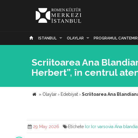
ISTANBUL
OLAYLAR
PROGRAMUL CANTEMIR
Scriitoarea Ana Blandia
Herbert”, în centrul ate
»
Olaylar
›
Edebiyat
›
Scriitoarea Ana Blandiana
29 May 2026
Etichete
Icr
Icr varsovia
Ana blandi