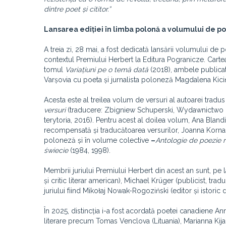
dintre poet și cititor.”
Lansarea ediției în limba polonă a volumului de 
A treia zi, 28 mai, a fost dedicată lansării volumului d
contextul Premiului Herbert la Editura Pogranicze. Car
tomul
Variațiuni pe o temă dată
(2018), ambele publica
Varșovia cu poeta și jurnalista poloneză Magdalena Kiciń
Acesta este al treilea volum de versuri al autoarei trad
versuri
(traducere: Zbigniew Schuperski, Wydawnictwo Li
terytoria, 2016). Pentru acest al doilea volum, Ana Blandi
recompensată și traducătoarea versurilor, Joanna Kornaś
poloneză și în volume colective
–
Antologie de poezie
świecie
(1984, 1998).
Membrii juriului Premiului Herbert din acest an sunt, 
și critic literar american), Michael Krüger (publicist, trad
juriului fiind Mikołaj Nowak-Rogoziński (editor și istoric d
În 2025, distincția i-a fost acordată poetei canadiene Anna
literare precum Tomas Venclova (Lituania), Marianna Ki