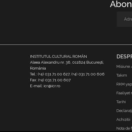
Abone
DESP
INSTITUTUL CULTURAL ROMÂN
Aleea Alexandru nr. 38, 011824 București,
Misiune 
România
Tel.: (+4) 031 71 00 627, (+4) 031 71 00 606
Takım
Fax: (+4) 031 71 00 607
RKM yapı
E-mail: icr@icr.ro
Faaliyet 
Tarihi
Declaraţi
Achizitii
Nota de 