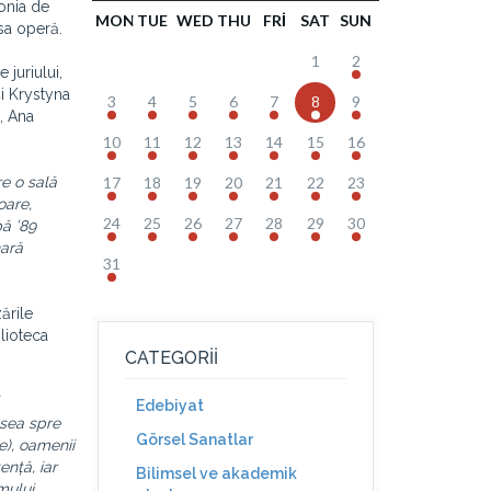
monia de
MON
TUE
WED
THU
FRI
SAT
SUN
 sa operă.
1
2
 juriului,
și Krystyna
3
4
5
6
7
8
9
, Ana
10
11
12
13
14
15
16
e o sală
17
18
19
20
21
22
23
oare,
24
25
26
27
28
29
30
pă ’89
nară
31
ările
blioteca
CATEGORII
Edebiyat
esea spre
Görsel Sanatlar
e), oamenii
ență, iar
Bilimsel ve akademik
mului