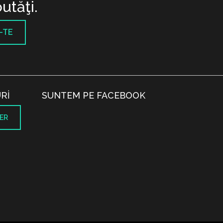
utăţi.
-TE
RI
SUNTEM PE FACEBOOK
ER