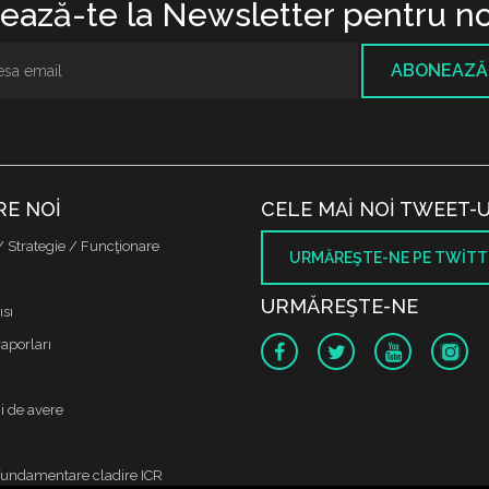
ază-te la Newsletter pentru no
ABONEAZĂ
RE NOI
CELE MAI NOI TWEET-U
/ Strategie / Funcţionare
URMĂREŞTE-NE PE TWITT
URMĂREŞTE-NE
sı
raporları
i de avere
fundamentare cladire ICR