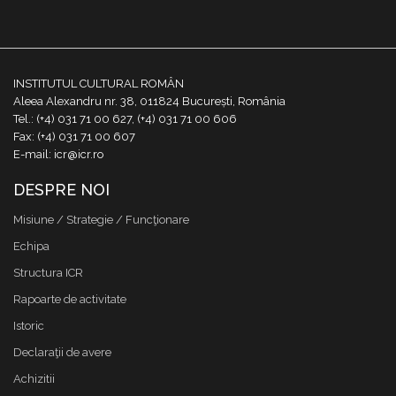
INSTITUTUL CULTURAL ROMÂN
Aleea Alexandru nr. 38, 011824 București, România
Tel.: (+4) 031 71 00 627, (+4) 031 71 00 606
Fax: (+4) 031 71 00 607
E-mail: icr@icr.ro
DESPRE NOI
Misiune / Strategie / Funcţionare
Echipa
Structura ICR
Rapoarte de activitate
Istoric
Declaraţii de avere
Achizitii