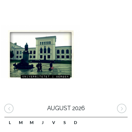
AUGUST 2026
L
M
M
J
V
S
D