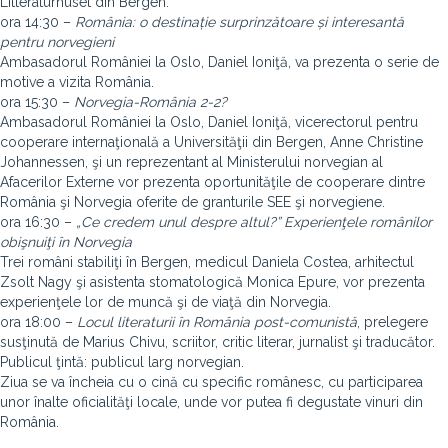
Litteraturhuset din Bergen:
ora 14:30 –
România: o destinație surprinzătoare și interesantă
pentru norvegieni
Ambasadorul României la Oslo, Daniel Ioniţă, va prezenta o serie de
motive a vizita România.
ora 15:30 –
Norvegia-România 2-2?
Ambasadorul României la Oslo, Daniel Ioniţă, vicerectorul pentru
cooperare internaţională a Universităţii din Bergen, Anne Christine
Johannessen, şi un reprezentant al Ministerului norvegian al
Afacerilor Externe vor prezenta oportunităţile de cooperare dintre
România şi Norvegia oferite de granturile SEE şi norvegiene.
ora 16:30 –
„Ce credem unul despre altul?” Experienţele românilor
obişnuiţi în Norvegia
Trei români stabiliţi în Bergen, medicul Daniela Costea, arhitectul
Zsolt Nagy şi asistenta stomatologică Monica Epure, vor prezenta
experienţele lor de muncă şi de viaţă din Norvegia.
ora 18:00 –
Locul literaturii în România post-comunistă
, prelegere
susţinută de Marius Chivu, scriitor, critic literar, jurnalist şi traducător.
Publicul ţintă: publicul larg norvegian.
Ziua se va încheia cu o cină cu specific românesc, cu participarea
unor înalte oficialităţi locale, unde vor putea fi degustate vinuri din
România.