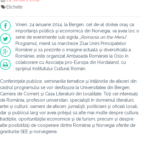
Etichete
Vineri, 24 ianuarie 2014, la Bergen, cel de-al doilea oraş ca
importanţă politică şi economică din Norvegia, va avea loc o
serie de evenimente sub egida „
Romania on the Menu
“.
Programul, menit să marcheze Ziua Unirii Principatelor
Române și să prezinte o imagine actuală şi diversificată a
României, este organizat Ambasada României la Oslo în
colaborare cu Asociaţia pro-Europa din Hordaland, cu
sprijinul Institutului Cultural Român.
Conferinţele publice, seminariile tematice şi întâlnirile de afaceri din
cadrul programului se vor desfășura la Universitatea din Bergen,
Camera de Comerț şi Casa Literaturii din localitate. Toţi cei interesaţi
de România, profesori universitari, specialişti în domeniul literaturii,
artei și culturii, oameni de afaceri, jurnalişti, politicieni şi oficiali locali,
dar şi publicul larg vor avea prilejul să afle mai multe despre cultura,
tradiţiile, oportunităţile economice şi de turism, precum și despre
alte posibilităţi de cooperare dintre România şi Norvegia oferite de
granturile SEE şi norvegiene.