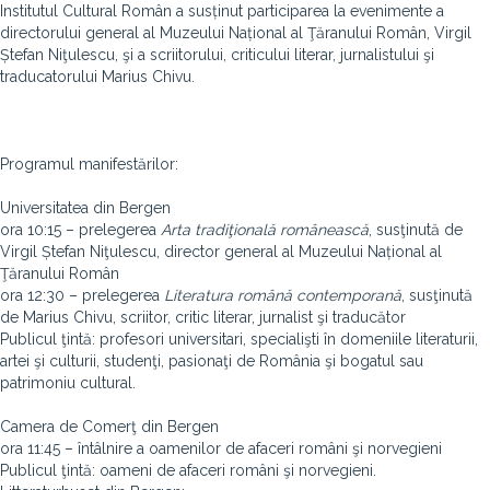
Institutul Cultural Român a susținut participarea la evenimente a
directorului general al Muzeului Național al Ţăranului Român, Virgil
Ștefan Niţulescu, şi a scriitorului, criticului literar, jurnalistului şi
traducatorului Marius Chivu.
Programul manifestărilor:
Universitatea din Bergen
ora 10:15 – prelegerea
Arta tradiţională românească
, susţinută de
Virgil Ștefan Niţulescu, director general al Muzeului Național al
Ţăranului Român
ora 12:30 – prelegerea
Literatura română contemporană
, susţinută
de Marius Chivu, scriitor, critic literar, jurnalist şi traducător
Publicul ţintă: profesori universitari, specialişti în domeniile literaturii,
artei şi culturii, studenţi, pasionaţi de România şi bogatul sau
patrimoniu cultural.
Camera de Comerţ din Bergen
ora 11:45 – întâlnire a oamenilor de afaceri români şi norvegieni
Publicul ţintă: oameni de afaceri români şi norvegieni.