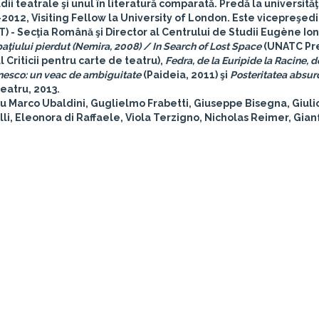
udii teatrale şi unul în literatură comparată. Predă la universităţ
-2012, Visiting Fellow la University of London. Este vicepreşedi
CT) - Secţia Română şi Director al Centrului de Studii Eugène Io
paţiului pierdut (Nemira, 2008) / In Search of Lost Space
(UNATC Pre
 Criticii pentru carte de teatru),
Fedra, de la Euripide la Racine, d
esco: un veac de ambiguitate
(Paideia, 2011) şi
Posteritatea absur
eatru, 2013.
 cu Marco Ubaldini, Guglielmo Frabetti, Giuseppe Bisegna, Giuli
rolli, Eleonora di Raffaele, Viola Terzigno, Nicholas Reimer, Gia