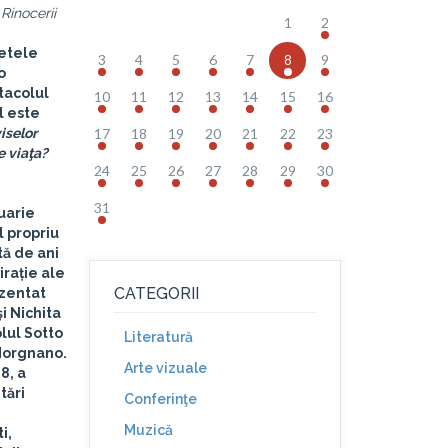
 Rinocerii
1
2
etele
3
4
5
6
7
8
9
o
tacolul
10
11
12
13
14
15
16
l este
iselor
17
18
19
20
21
22
23
e viaţa?
24
25
26
27
28
29
30
31
ruarie
l propriu
tă de ani
irație ale
CATEGORII
ezentat
i Nichita
olul Sotto
Literatură
 Morgnano.
Arte vizuale
8, a
tări
Conferinţe
Muzică
i,