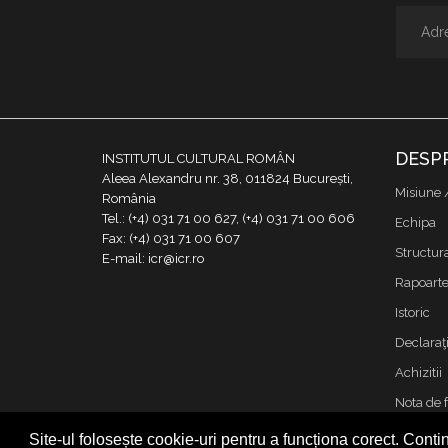
DESP
INSTITUTUL CULTURAL ROMÂN
Aleea Alexandru nr. 38, 011824 București,
Misiune 
România
Tel.: (+4) 031 71 00 627, (+4) 031 71 00 606
Echipa
Fax: (+4) 031 71 00 607
Structur
E-mail: icr@icr.ro
Rapoarte 
Istoric
Declaraţi
Achizitii
Nota de 
Contact
Site-ul folosește cookie-uri pentru a funcționa corect. Contin