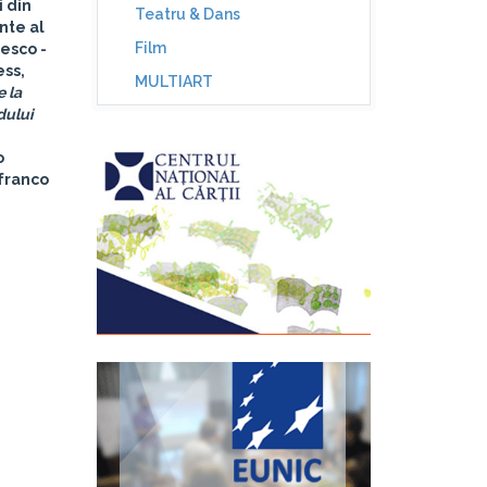
i din
Teatru & Dans
nte al
Film
nesco -
ss,
MULTIART
e la
dului
o
nfranco