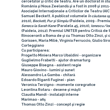
cercetător şi critic de teatru. Are un doctorat în st
România şi Noua Zeelandă şi a fost în 2008 şi 2011
Asociaţiei Internaţionale a Criticilor de Teatru (AI
Samuel Beckett. A publicat volumele
În căutarea s
2010),
Beckett, Pur şi Simplu
(Paideia, 2009 - Premiul
Seneca la Sarah Kane
(Paralela 45, 2010),
Ionescu/Ion
(Paideia, 2012). Premiul UNITER pentru Critică de t
Rinoceronti a Roma
de şi cu Thomas Otto Zinzi, şi
Gorissen, Maria Miliè, Virginia Ferruccio, Giulio Si
Corteggiano
Cu participarea:
Progetto Miniera Marco Ubaldini - organizare
Guglielmo Frabetti - ajutor dramarturg
Giuseppe Bisegna - asistent regie
Mauro Giovino - lumini şi sunet
Alessandro La Gamba - chitară
Edoardo Riganti Fuginei - pian
Veronica Terzigno - momente coregrafice
Leontina Rotaru - desene şi măşti
Claudia Mandi - instalaţii interne
Marimao - afiş
Thomas Otto Zinzi - concept şi regie