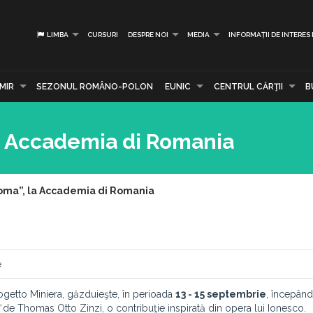
LIMBA
CURSURI
DESPRE NOI
MEDIA
INFORMAȚII DE INTERES
MIR
SEZONUL ROMÂNO-POLON
EUNIC
CENTRUL CĂRŢII
B
la Accademia di Romania
Roma”, la Accademia di Romania
e
etto Miniera, găzduieşte, în perioada
13 - 15 septembrie
, începân
de Thomas Otto Zinzi, o contribuţie inspirată din opera lui Ionesco.