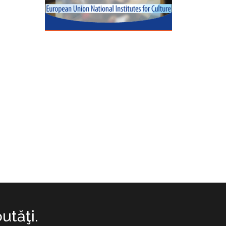
utăţi.