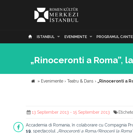
ISTANBUL
EVENIMENTE
PROGRAMUL CANTE
„Rinoceronti a Roma”, 
»
Evenimente
›
Teatru & Dans
›
„Rinoceronti a 
13 September 2013 - 15 September 2013
Etichet
Accademia di Romania, în colaborare cu Compagnia Prog
19
, spectacolul
„Rinoceronti a Roma/Rinocerii la Roma”