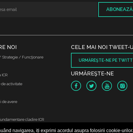
ABONEAZĂ
RE NOI
CELE MAI NOI TWEET-U
/ Strategie / Funcţionare
URMĂREŞTE-NE PE TWITT
URMĂREŞTE-NE
a ICR
de activitate
i de avere
fundamentare cladire ICR
uând navigarea, iți exprimi acordul asupra folosirii cookie-urilor