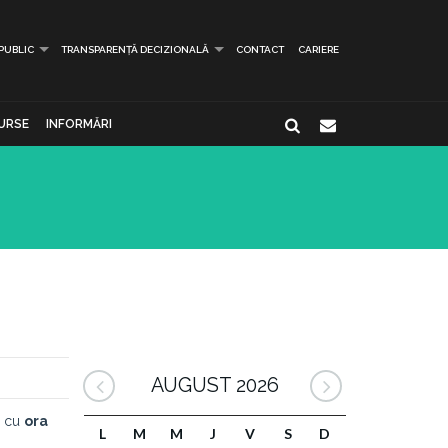
 PUBLIC
TRANSPARENȚĂ DECIZIONALĂ
CONTACT
CARIERE
URSE
INFORMĂRI
AUGUST 2026
d cu
ora
L
M
M
J
V
S
D