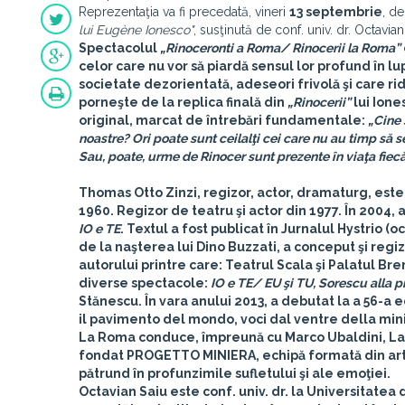
Reprezentaţia va fi precedată, vineri
13 septembrie
, de
lui Eugène Ionesco"
, susţinută de conf. univ. dr. Octavian
Spectacolul
„Rinoceronti a Roma/ Rinocerii la Roma”
celor care nu vor să piardă sensul lor profund în lup
societate dezorientată, adeseori frivolă şi care r
porneşte de la replica finală din
„Rinocerii”
lui Ione
original, marcat de întrebări fundamentale:
„Cine 
noastre? Ori poate sunt ceilalţi cei care nu au timp să se 
Sau, poate, urme de Rinocer sunt prezente în viaţa fiecă
Thomas Otto Zinzi
, regizor, actor, dramaturg, este
1960. Regizor de teatru şi actor din 1977. În 2004,
IO e TE
. Textul a fost publicat în Jurnalul Hystrio 
de la naşterea lui Dino Buzzati, a conceput şi regi
autorului printre care: Teatrul Scala şi Palatul 
diverse spectacole:
IO e TE/ EU şi TU, Sorescu alla p
Stănescu. În vara anului 2013, a debutat la a 56-a 
il pavimento del mondo, voci dal ventre della mi
La Roma conduce, împreună cu Marco Ubaldini, Lab
fondat PROGETTO MINIERA, echipă formată din artişti
pătrund în profunzimile sufletului şi ale emoţiei.
Octavian Saiu
este conf. univ. dr. la Universitatea 