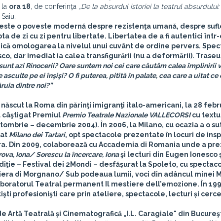
 la
ora 18
, de conferinţa
„De la absurdul istoriei la teatrul absurdului:
 Saiu.
este o poveste modernă despre rezistenţa umană, despre sufl
ta de zi cu zi pentru libertate. Libertatea de a fi autentici într-
idică omologarea la nivelul unui cuvânt de ordine pervers. Spec
sco, dar imediat ia calea transfigurării (nu a deformării). Traseu
sunt azi Rinocerii? Oare suntem noi cei care căutăm calea împlinirii v
asculte pe ei înşişi? O fi puterea, pitită în palate, cea care a uitat ce 
ruia dintre noi?”
 născut la Roma din părinţi imigranţi italo-americani, la 28 feb
 a câştigat Premiul
Premio Teatrale Nazionale VALLECORSI
cu textu
(octombrie – decembrie 2004). În 2006, la Milano, cu ocazia a o su
zat
Milano dei Tartari
, opt spectacole prezentate în locuri de insp
Brera. Din 2009, colaborează cu Accademia di Romania unde a pr
rova, Iona/ Sorescu la încercare, Iona
şi lecturi din Eugen Ionesco ş
ediţie – Festival dei 2Mondi – desfăşurat la Spoleto, cu spectac
niera di Morgnano/ Sub podeaua lumii, voci din adâncul minei
oratorul Teatral permanent Il mestiere dell’emozione. În 199
 profesionişti care prin ateliere, spectacole, lecturi și cerce
de Artă Teatrală şi Cinematografică „I.L. Caragiale" din Bucureşt